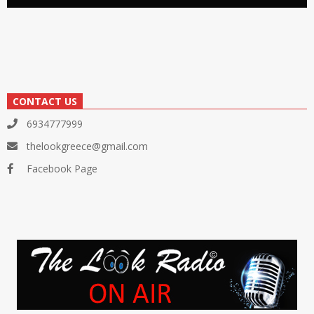
CONTACT US
6934777999
thelookgreece@gmail.com
Facebook Page