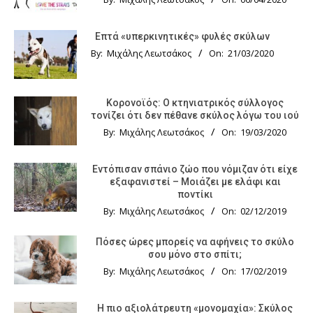
Επτά «υπερκινητικές» φυλές σκύλων
By:
Μιχάλης Λεωτσάκος
On:
21/03/2020
Κορονοϊός: Ο κτηνιατρικός σύλλογος
τονίζει ότι δεν πέθανε σκύλος λόγω του ιού
By:
Μιχάλης Λεωτσάκος
On:
19/03/2020
Εντόπισαν σπάνιο ζώο που νόμιζαν ότι είχε
εξαφανιστεί – Μοιάζει με ελάφι και
ποντίκι
By:
Μιχάλης Λεωτσάκος
On:
02/12/2019
Πόσες ώρες μπορείς να αφήνεις το σκύλο
σου μόνο στο σπίτι;
By:
Μιχάλης Λεωτσάκος
On:
17/02/2019
Η πιο αξιολάτρευτη «μονομαχία»: Σκύλος