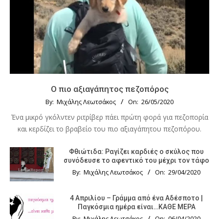
Ο πιο αξιαγάπητος πεζοπόρος
By:
Μιχάλης Λεωτσάκος
On:
26/05/2020
Ένα μικρό γκόλντεν ριτρίβερ πάει πρώτη φορά για πεζοπορία
και κερδίζει το βραβείο του πιο αξιαγάπητου πεζοπόρου.
Φθιώτιδα: Ραγίζει καρδιές ο σκύλος που
συνόδευσε το αφεντικό του μέχρι τον τάφο
By:
Μιχάλης Λεωτσάκος
On:
29/04/2020
4 Απριλίου – Γράμμα από ένα Αδέσποτο |
Παγκόσμια ημέρα είναι…ΚΑΘΕ ΜΕΡΑ
By:
Μιχάλης Λεωτσάκος
On:
06/04/2020