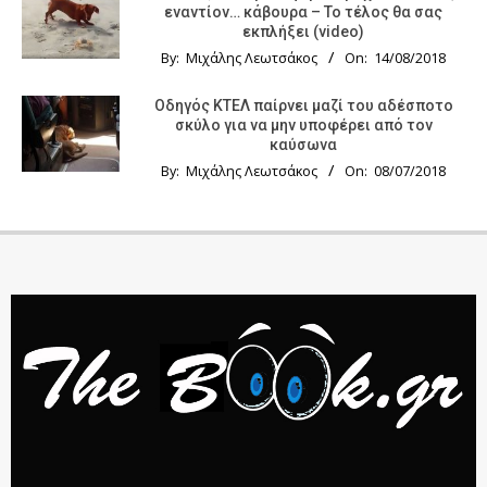
εναντίον… κάβουρα – Το τέλος θα σας
εκπλήξει (video)
By:
Μιχάλης Λεωτσάκος
On:
14/08/2018
Οδηγός KTΕΛ παίρνει μαζί του αδέσποτο
σκύλο για να μην υποφέρει από τον
καύσωνα
By:
Μιχάλης Λεωτσάκος
On:
08/07/2018