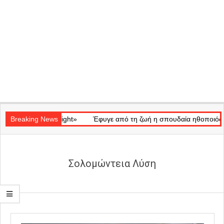
Secondary
ό «Ray of Light»
Navigation
Breaking News
Έφυγε από τη ζωή η σπουδαία ηθοποιός Μάρω 
Menu
Σολομώντεια Λύση