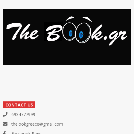
CONTACT US
6934777999
thelookgreece@gmail.com
Facebook Page