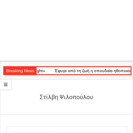
Secondary
κό «Ray of Light»
Navigation
Breaking News
Έφυγε από τη ζωή η σπουδαία ηθοποιός Μάρω
Menu
Στίλβη Ψιλοπούλου