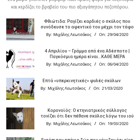
και κερδίζει το βραβείο του πιο αξιαγάπητου πεζοπόρου.
Φθιώτιδα: Ραγίζει καρδιές ο σκύλος που
συνόδευσε το αφεντικό του μέχρι τον τάφο
By:
Μιχάλης Λεωτσάκος
On:
29/04/2020
4 Απριλίου – Γράμμα από ένα Αδέσποτο |
Παγκόσμια ημέρα είναι…ΚΑΘΕ ΜΕΡΑ
By:
Μιχάλης Λεωτσάκος
On:
06/04/2020
Επτά «υπερκινητικές» φυλές σκύλων
By:
Μιχάλης Λεωτσάκος
On:
21/03/2020
Κορονοϊός: Ο κτηνιατρικός σύλλογος
τονίζει ότι δεν πέθανε σκύλος λόγω του ιού
By:
Μιχάλης Λεωτσάκος
On:
19/03/2020