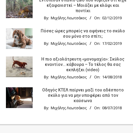
Εντόπισαν σπάνιο ζώο που νόμιζαν ότι είχε
εξαφανιστεί – Μοιάζει με ελάφι και
ποντίκι
By:
Μιχάλης Λεωτσάκος
On:
02/12/2019
Πόσες ώρες μπορείς να αφήνεις το σκύλο
σου μόνο στο σπίτι;
By:
Μιχάλης Λεωτσάκος
On:
17/02/2019
Η πιο αξιολάτρευτη «μονομαχία»: Σκύλος
εναντίον… κάβουρα – Το τέλος θα σας
εκπλήξει (video)
By:
Μιχάλης Λεωτσάκος
On:
14/08/2018
Οδηγός KTΕΛ παίρνει μαζί του αδέσποτο
σκύλο για να μην υποφέρει από τον
καύσωνα
By:
Μιχάλης Λεωτσάκος
On:
08/07/2018