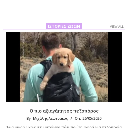
ΙΣΤΟΡΊΕΣ ΖΏΩΝ
VIEW ALL
Ο πιο αξιαγάπητος πεζοπόρος
By:
Μιχάλης Λεωτσάκος
On:
26/05/2020
Ένα μικρό γκόλντεν ριτρίβερ πάει πρώτη φορά για πεζοπορία