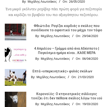
By:
Μιχάλης Λεωτσάκος
On:
26/05/2020
Ένα μικρό γκόλντεν ριτρίβερ πάει πρώτη φορά για πεζοπορία
και κερδίζει το βραβείο του πιο αξιαγάπητου πεζοπόρου.
Φθιώτιδα: Ραγίζει καρδιές ο σκύλος που
συνόδευσε το αφεντικό του μέχρι τον τάφο
By:
Μιχάλης Λεωτσάκος
On:
29/04/2020
4 Απριλίου – Γράμμα από ένα Αδέσποτο |
Παγκόσμια ημέρα είναι…ΚΑΘΕ ΜΕΡΑ
By:
Μιχάλης Λεωτσάκος
On:
06/04/2020
Επτά «υπερκινητικές» φυλές σκύλων
By:
Μιχάλης Λεωτσάκος
On:
21/03/2020
Κορονοϊός: Ο κτηνιατρικός σύλλογος
τονίζει ότι δεν πέθανε σκύλος λόγω του ιού
By:
Μιχάλης Λεωτσάκος
On:
19/03/2020