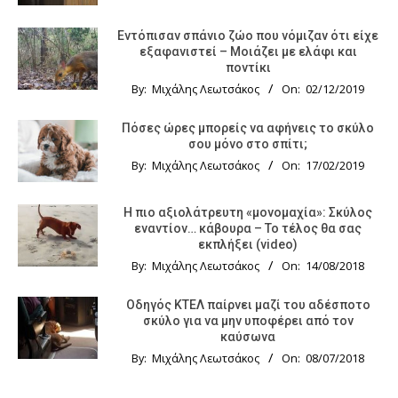
Εντόπισαν σπάνιο ζώο που νόμιζαν ότι είχε
εξαφανιστεί – Μοιάζει με ελάφι και
ποντίκι
By:
Μιχάλης Λεωτσάκος
On:
02/12/2019
Πόσες ώρες μπορείς να αφήνεις το σκύλο
σου μόνο στο σπίτι;
By:
Μιχάλης Λεωτσάκος
On:
17/02/2019
Η πιο αξιολάτρευτη «μονομαχία»: Σκύλος
εναντίον… κάβουρα – Το τέλος θα σας
εκπλήξει (video)
By:
Μιχάλης Λεωτσάκος
On:
14/08/2018
Οδηγός KTΕΛ παίρνει μαζί του αδέσποτο
σκύλο για να μην υποφέρει από τον
καύσωνα
By:
Μιχάλης Λεωτσάκος
On:
08/07/2018