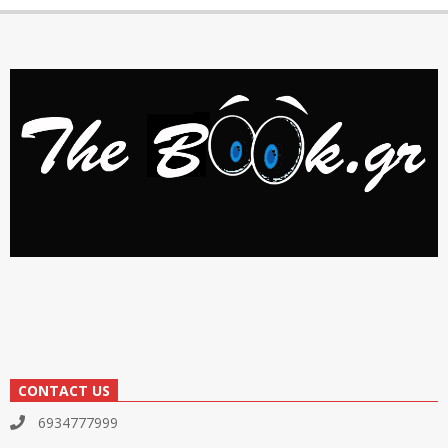
CONTACT US
6934777999