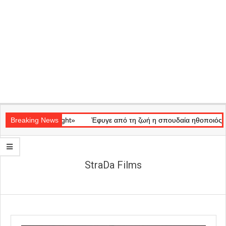
Secondary
ό «Ray of Light»
Navigation
Breaking News
Έφυγε από τη ζωή η σπουδαία ηθοποιός Μάρω 
Menu
StraDa Films