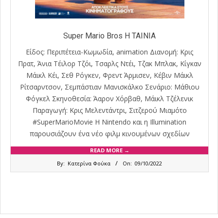
Super Mario Bros Η ΤΑΙΝΙΑ
Είδος: Περιπέτεια-Κωμωδία, animation Διανομή: Κρις
Πρατ, Άνια Τέιλορ Τζόι, Τσαρλς Ντέι, Τζακ Μπλακ, Κίγκαν
Μάικλ Κέι, Σεθ Ρόγκεν, Φρεντ Άρμισεν, Κέβιν Μάικλ
Ρίτσαρντσον, Σεμπάστιαν Μανισκάλκο Σενάριο: Μάθιου
Φόγκελ Σκηνοθεσία: Άαρον Χόρβαθ, Μάικλ Τζέλενικ
Παραγωγή: Κρις Μελεντάντρι, Σιτζερού Μιαμότο
#SuperMarioMovie H Nintendo και η Illumination
παρουσιάζουν ένα νέο φιλμ κινουμένων σχεδίων
READ MORE →
2022-
By:
Κατερίνα Φούκα
On:
09/10/2022
10-
09