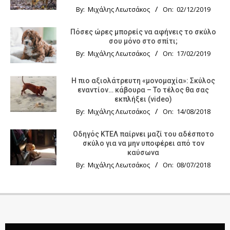
By:
Μιχάλης Λεωτσάκος
On:
02/12/2019
Πόσες ώρες μπορείς να αφήνεις το σκύλο
σου μόνο στο σπίτι;
By:
Μιχάλης Λεωτσάκος
On:
17/02/2019
Η πιο αξιολάτρευτη «μονομαχία»: Σκύλος
εναντίον… κάβουρα – Το τέλος θα σας
εκπλήξει (video)
By:
Μιχάλης Λεωτσάκος
On:
14/08/2018
Οδηγός KTΕΛ παίρνει μαζί του αδέσποτο
σκύλο για να μην υποφέρει από τον
καύσωνα
By:
Μιχάλης Λεωτσάκος
On:
08/07/2018