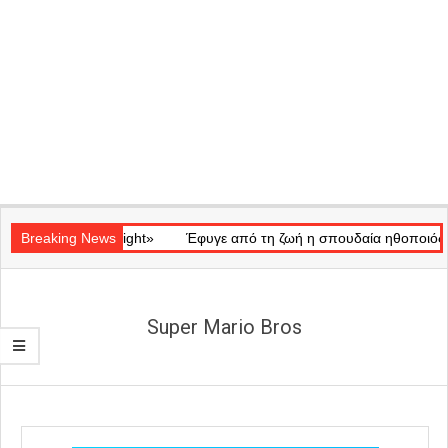
Secondary
κό «Ray of Light»
Navigation
Breaking News
Έφυγε από τη ζωή η σπουδαία ηθοποιός Μάρω
Menu
Super Mario Bros