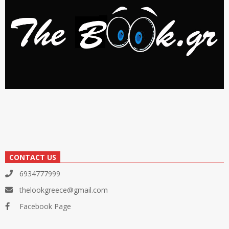
CONTACT US
6934777999
thelookgreece@gmail.com
Facebook Page