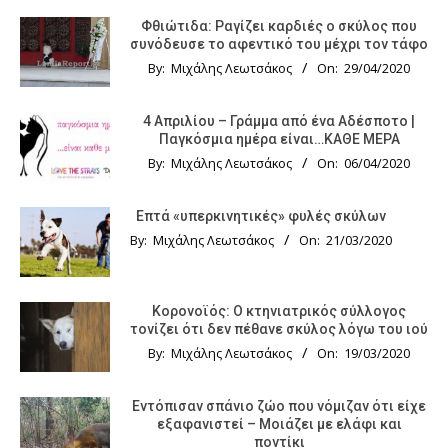
Φθιώτιδα: Ραγίζει καρδιές ο σκύλος που
συνόδευσε το αφεντικό του μέχρι τον τάφο
By:
Μιχάλης Λεωτσάκος
On:
29/04/2020
4 Απριλίου – Γράμμα από ένα Αδέσποτο |
Παγκόσμια ημέρα είναι…ΚΑΘΕ ΜΕΡΑ
By:
Μιχάλης Λεωτσάκος
On:
06/04/2020
Επτά «υπερκινητικές» φυλές σκύλων
By:
Μιχάλης Λεωτσάκος
On:
21/03/2020
Κορονοϊός: Ο κτηνιατρικός σύλλογος
τονίζει ότι δεν πέθανε σκύλος λόγω του ιού
By:
Μιχάλης Λεωτσάκος
On:
19/03/2020
Εντόπισαν σπάνιο ζώο που νόμιζαν ότι είχε
εξαφανιστεί – Μοιάζει με ελάφι και
ποντίκι