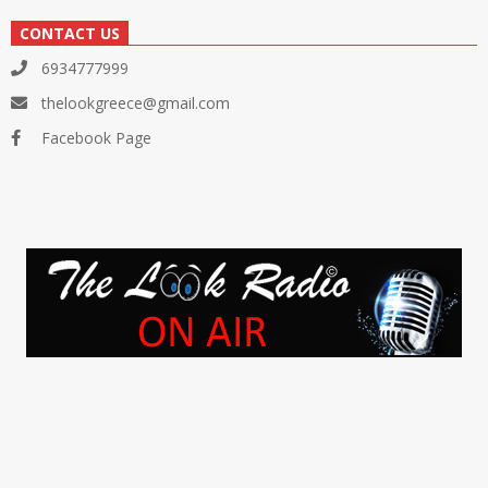
CONTACT US
6934777999
thelookgreece@gmail.com
Facebook Page