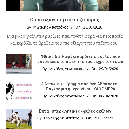
Ο πιο αξιαγάπητος πεζοπόρος
By:
Μιχάλης Λεωτσάκος
On:
26/05/2020
Ένα μικρό γκόλντεν ριτρίβερ πάει πρώτη φορά για πεζοπορία
και κερδίζει το βραβείο του πιο αξιαγάπητου πεζοπόρου.
Φθιώτιδα: Ραγίζει καρδιές ο σκύλος που
συνόδευσε το αφεντικό του μέχρι τον τάφο
By:
Μιχάλης Λεωτσάκος
On:
29/04/2020
4 Απριλίου – Γράμμα από ένα Αδέσποτο |
Παγκόσμια ημέρα είναι…ΚΑΘΕ ΜΕΡΑ
By:
Μιχάλης Λεωτσάκος
On:
06/04/2020
Επτά «υπερκινητικές» φυλές σκύλων
By:
Μιχάλης Λεωτσάκος
On:
21/03/2020