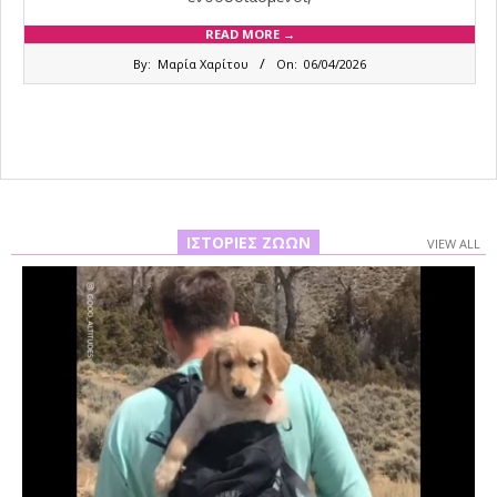
READ MORE →
2026-
By:
Μαρία Χαρίτου
On:
06/04/2026
04-
06
ΙΣΤΟΡΊΕΣ ΖΏΩΝ
VIEW ALL