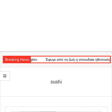
Secondary
κό «Ray of Light»
Navigation
Breaking News
Έφυγε από τη ζωή η σπουδαία ηθοποιός Μάρω 
Menu
sushi