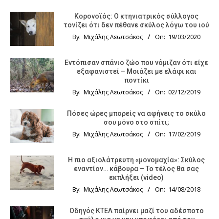
Κορονοϊός: Ο κτηνιατρικός σύλλογος
τονίζει ότι δεν πέθανε σκύλος λόγω του ιού
By:
Μιχάλης Λεωτσάκος
On:
19/03/2020
Εντόπισαν σπάνιο ζώο που νόμιζαν ότι είχε
εξαφανιστεί – Μοιάζει με ελάφι και
ποντίκι
By:
Μιχάλης Λεωτσάκος
On:
02/12/2019
Πόσες ώρες μπορείς να αφήνεις το σκύλο
σου μόνο στο σπίτι;
By:
Μιχάλης Λεωτσάκος
On:
17/02/2019
Η πιο αξιολάτρευτη «μονομαχία»: Σκύλος
εναντίον… κάβουρα – Το τέλος θα σας
εκπλήξει (video)
By:
Μιχάλης Λεωτσάκος
On:
14/08/2018
Οδηγός KTΕΛ παίρνει μαζί του αδέσποτο