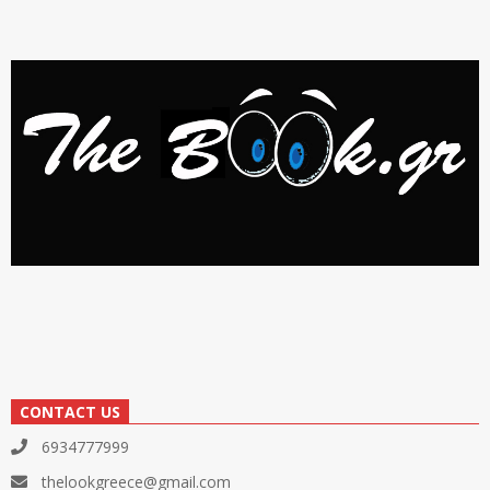
CONTACT US
6934777999
thelookgreece@gmail.com