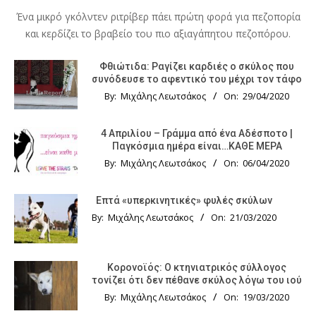
Ένα μικρό γκόλντεν ριτρίβερ πάει πρώτη φορά για πεζοπορία
και κερδίζει το βραβείο του πιο αξιαγάπητου πεζοπόρου.
Φθιώτιδα: Ραγίζει καρδιές ο σκύλος που
συνόδευσε το αφεντικό του μέχρι τον τάφο
By:
Μιχάλης Λεωτσάκος
On:
29/04/2020
4 Απριλίου – Γράμμα από ένα Αδέσποτο |
Παγκόσμια ημέρα είναι…ΚΑΘΕ ΜΕΡΑ
By:
Μιχάλης Λεωτσάκος
On:
06/04/2020
Επτά «υπερκινητικές» φυλές σκύλων
By:
Μιχάλης Λεωτσάκος
On:
21/03/2020
Κορονοϊός: Ο κτηνιατρικός σύλλογος
τονίζει ότι δεν πέθανε σκύλος λόγω του ιού
By:
Μιχάλης Λεωτσάκος
On:
19/03/2020