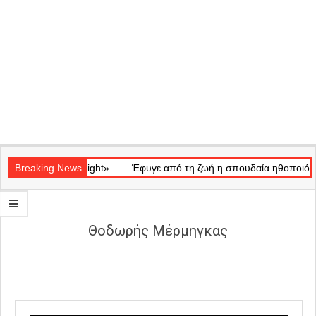
Secondary
ικό «Ray of Light»
Navigation
Breaking News
Έφυγε από τη ζωή η σπουδαία ηθοποιός Μάρ
Menu
Θοδωρής Μέρμηγκας