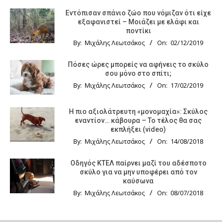
Εντόπισαν σπάνιο ζώο που νόμιζαν ότι είχε
εξαφανιστεί – Μοιάζει με ελάφι και
ποντίκι
By:
Μιχάλης Λεωτσάκος
On:
02/12/2019
Πόσες ώρες μπορείς να αφήνεις το σκύλο
σου μόνο στο σπίτι;
By:
Μιχάλης Λεωτσάκος
On:
17/02/2019
Η πιο αξιολάτρευτη «μονομαχία»: Σκύλος
εναντίον… κάβουρα – Το τέλος θα σας
εκπλήξει (video)
By:
Μιχάλης Λεωτσάκος
On:
14/08/2018
Οδηγός KTΕΛ παίρνει μαζί του αδέσποτο
σκύλο για να μην υποφέρει από τον
καύσωνα
By:
Μιχάλης Λεωτσάκος
On:
08/07/2018