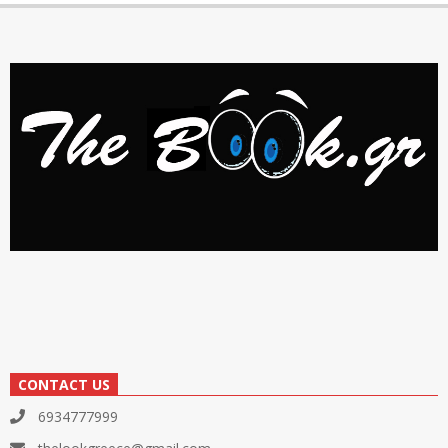
CONTACT US
6934777999