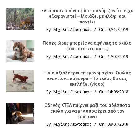
Εντόπισαν σπάνιο ζώο που νόμιζαν ότι είχε
εξαφανιστεί – Μοιάζει με ελάφι και
ποντίκι
By:
Μιχάλης Λεωτσάκος
On:
02/12/2019
Πόσες ώρες μπορείς να αφήνεις το σκύλο
σου μόνο στο σπίτι;
By:
Μιχάλης Λεωτσάκος
On:
17/02/2019
Η πιο αξιολάτρευτη «μονομαχία»: Σκύλος
εναντίον… κάβουρα – Το τέλος θα σας
εκπλήξει (video)
By:
Μιχάλης Λεωτσάκος
On:
14/08/2018
Οδηγός KTΕΛ παίρνει μαζί του αδέσποτο
σκύλο για να μην υποφέρει από τον
καύσωνα
By:
Μιχάλης Λεωτσάκος
On:
08/07/2018