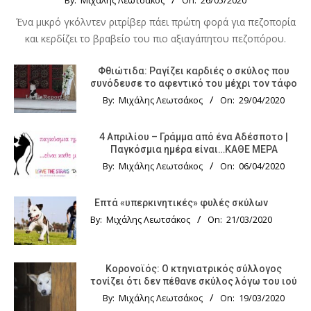
By:
Μιχάλης Λεωτσάκος
On:
26/05/2020
Ένα μικρό γκόλντεν ριτρίβερ πάει πρώτη φορά για πεζοπορία
και κερδίζει το βραβείο του πιο αξιαγάπητου πεζοπόρου.
Φθιώτιδα: Ραγίζει καρδιές ο σκύλος που
συνόδευσε το αφεντικό του μέχρι τον τάφο
By:
Μιχάλης Λεωτσάκος
On:
29/04/2020
4 Απριλίου – Γράμμα από ένα Αδέσποτο |
Παγκόσμια ημέρα είναι…ΚΑΘΕ ΜΕΡΑ
By:
Μιχάλης Λεωτσάκος
On:
06/04/2020
Επτά «υπερκινητικές» φυλές σκύλων
By:
Μιχάλης Λεωτσάκος
On:
21/03/2020
Κορονοϊός: Ο κτηνιατρικός σύλλογος
τονίζει ότι δεν πέθανε σκύλος λόγω του ιού
By:
Μιχάλης Λεωτσάκος
On:
19/03/2020