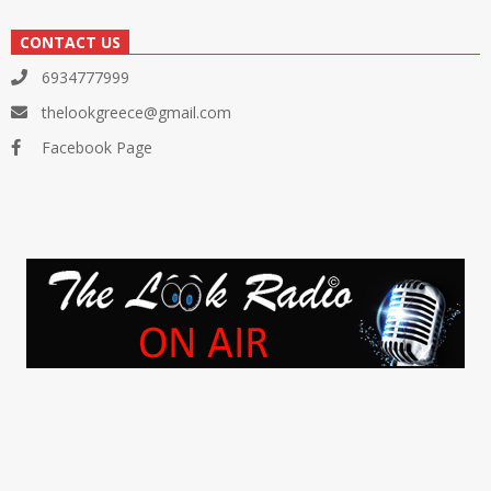
CONTACT US
6934777999
thelookgreece@gmail.com
Facebook Page