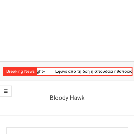
Secondary
κό «Ray of Light»
Navigation
Breaking News
Έφυγε από τη ζωή η σπουδαία ηθοποιός Μάρω
Menu
Βloody Hawk