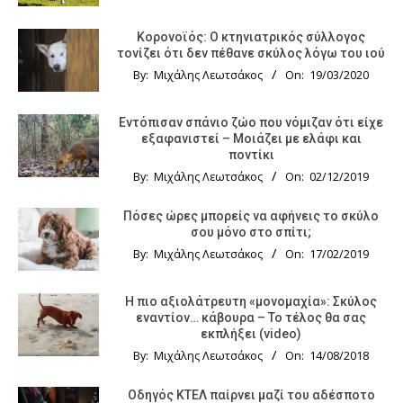
Κορονοϊός: Ο κτηνιατρικός σύλλογος
τονίζει ότι δεν πέθανε σκύλος λόγω του ιού
By:
Μιχάλης Λεωτσάκος
On:
19/03/2020
Εντόπισαν σπάνιο ζώο που νόμιζαν ότι είχε
εξαφανιστεί – Μοιάζει με ελάφι και
ποντίκι
By:
Μιχάλης Λεωτσάκος
On:
02/12/2019
Πόσες ώρες μπορείς να αφήνεις το σκύλο
σου μόνο στο σπίτι;
By:
Μιχάλης Λεωτσάκος
On:
17/02/2019
Η πιο αξιολάτρευτη «μονομαχία»: Σκύλος
εναντίον… κάβουρα – Το τέλος θα σας
εκπλήξει (video)
By:
Μιχάλης Λεωτσάκος
On:
14/08/2018
Οδηγός KTΕΛ παίρνει μαζί του αδέσποτο