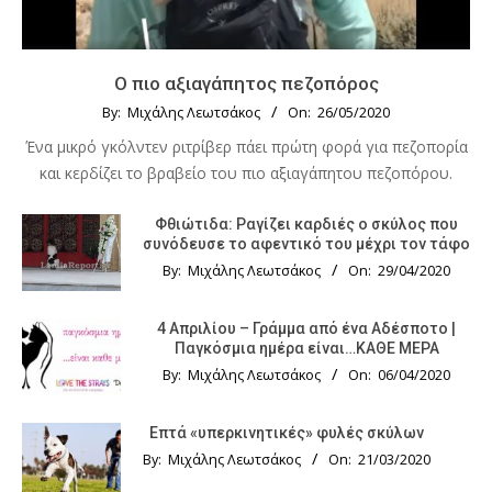
Ο πιο αξιαγάπητος πεζοπόρος
By:
Μιχάλης Λεωτσάκος
On:
26/05/2020
Ένα μικρό γκόλντεν ριτρίβερ πάει πρώτη φορά για πεζοπορία
και κερδίζει το βραβείο του πιο αξιαγάπητου πεζοπόρου.
Φθιώτιδα: Ραγίζει καρδιές ο σκύλος που
συνόδευσε το αφεντικό του μέχρι τον τάφο
By:
Μιχάλης Λεωτσάκος
On:
29/04/2020
4 Απριλίου – Γράμμα από ένα Αδέσποτο |
Παγκόσμια ημέρα είναι…ΚΑΘΕ ΜΕΡΑ
By:
Μιχάλης Λεωτσάκος
On:
06/04/2020
Επτά «υπερκινητικές» φυλές σκύλων
By:
Μιχάλης Λεωτσάκος
On:
21/03/2020