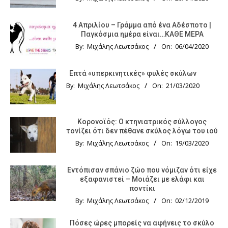
4 Απριλίου – Γράμμα από ένα Αδέσποτο |
Παγκόσμια ημέρα είναι…ΚΑΘΕ ΜΕΡΑ
By:
Μιχάλης Λεωτσάκος
On:
06/04/2020
Επτά «υπερκινητικές» φυλές σκύλων
By:
Μιχάλης Λεωτσάκος
On:
21/03/2020
Κορονοϊός: Ο κτηνιατρικός σύλλογος
τονίζει ότι δεν πέθανε σκύλος λόγω του ιού
By:
Μιχάλης Λεωτσάκος
On:
19/03/2020
Εντόπισαν σπάνιο ζώο που νόμιζαν ότι είχε
εξαφανιστεί – Μοιάζει με ελάφι και
ποντίκι
By:
Μιχάλης Λεωτσάκος
On:
02/12/2019
Πόσες ώρες μπορείς να αφήνεις το σκύλο