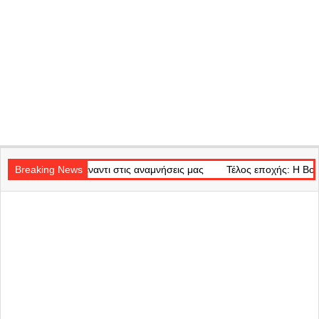
Secondary
απέναντι στις αναμνήσεις μας
Navigation
Breaking News
Τέλος εποχής: Η Bonnie Tyler έφυγε
Menu