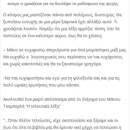
κόσμο τι χρειάζεται για να δουλέψει το ραδιόφωνο της ψυχής;
Ο κόσμος μας μαστιζόταν πάντα από πολέμους, δυστυχώς. Θα
ξυπνήσω ευτυχής αν μια μέρα ξαφνικά έχει αλλάξει αυτό. Τι
χρειάζεται λοιπόν. Νομίζω ότι μια λέξη αρμόζει: πίστη. Εαν δε
πιστεύεις σε ένα καλύτερο αύριο, πως θα το χτίσεις;
– Μάνο σε ευχαριστώ απεριόριστα για όσα μοιράστηκες μαζί μας.
Να ευχηθώ ο λογοτεχνικός σου περίπατος να ‘ναι ευχάριστος
και χωρίς κακοτοπιές και θα τα ξαναπούμε γρηγόρα.
-Να σας ευχαριστήσω και εγώ για τη φιλοξενία σας και για τις
πολύ ωραίες ερωτήσεις που μου κάνατε.
Ακολουθεί ένα μικρό απόσπασμα από το διήγημα του Μάνου
Τσεμπερλή “Η τελευταία λέξη”
“…Όταν πλέον τελείωσες, είχε σκοτεινιάσει και ξέραμε και οι
δυο ότι όλα τα βιβλία μας θα έμεναν εκεί μέχρι να τελειώσει η