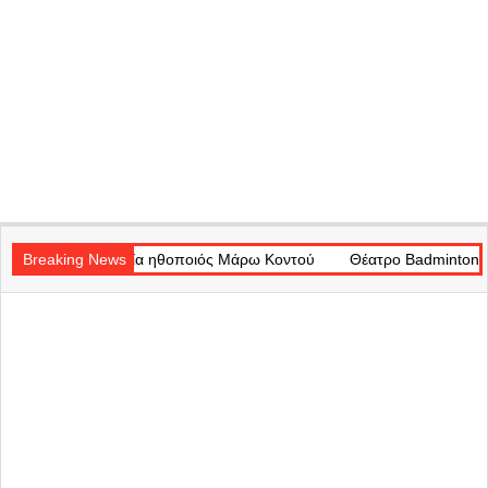
Secondary
αία ηθοποιός Μάρω Κοντού
Navigation
Breaking News
Θέατρο Badminton: Το χρονικό ενός π
Menu