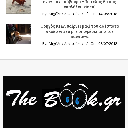
εναντίον… κάβουρα – Το τέλος θα σας
εκπλήξει (video)
By:
Μιχάλης Λεωτσάκος
On:
14/08/2018
Οδηγός KTΕΛ παίρνει μαζί του αδέσποτο
σκύλο για να μην υποφέρει από τον
καύσωνα
By:
Μιχάλης Λεωτσάκος
On:
08/07/2018