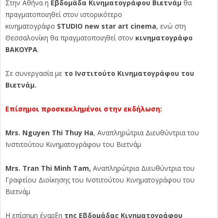
Στην Αθήνα η
Εβδομάδα Κινηματογράφου Βιετνάμ
θα
πραγματοποιηθεί στον ιστορικότερο
κινηματογράφο
STUDIO
new
star
art
cinema
, ενώ στη
Θεσσαλονίκη θα πραγματοποιηθεί στον
κινηματογράφο
ΒΑΚΟΥΡΑ
.
Σε συνεργασία με
το Ινστιτούτο Κινηματογράφου του
Βιετνάμ.
Επίσημοι προσκεκλημένοι στην εκδήλωση:
Mrs. Nguyen Thi Thuy Ha
, Αναπληρώτρια Διευθύντρια του
Ινστιτούτου Κινηματογράφου του Βιετνάμ
Mrs. Tran Thi Minh Tam,
Αναπληρώτρια Διευθύντρια του
Γραφείου Διοίκησης του Ινστιτούτου Κινηματογράφου του
Βιετνάμ
Η επίσημη έναρξη
της Εβδομάδας Κινηματογράφου