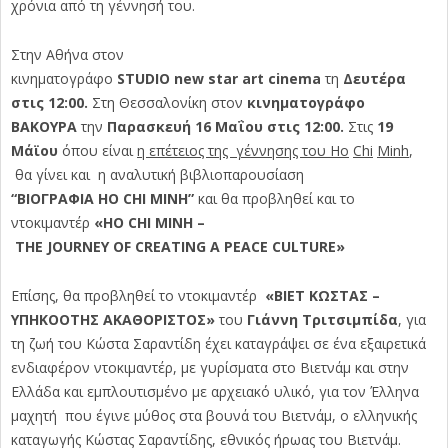
χρόνια από τη γέννησή του.
Στην Αθήνα στον
κινηματογράφο
STUDIO
new
star
art
cinema
τη
Δευτέρα
στις 12:00.
Στη Θεσσαλονίκη στον
κινηματογράφο
ΒΑΚΟΥΡΑ
την
Παρασκευή 16 Μαΐου στις 12:00.
Στις
19
Μάϊου
όπου είναι
η επέτειος της γέννησης του
Ho
Chi
Minh
,
θα γίνει και η αναλυτική βιβλιοπαρουσίαση
“ΒΙΟΓΡΑΦΙΑ
HO
CHI
MINH
”
και θα προβληθεί και το
ντοκιμαντέρ
«
HO
CHI
MINH
–
THE
JOURNEY
OF
CREATING
A
PEACE
CULTURE
»
Επίσης, θα προβληθεί το ντοκιμαντέρ
«BIET ΚΩΣΤΑΣ –
ΥΠΗΚΟΟΤΗΣ ΑΚΑΘΟΡΙΣΤΟΣ»
του
Γιάννη Τριτσιμπίδα
, για
τη ζωή του Κώστα Σαραντίδη έχει καταγράψει σε ένα εξαιρετικά
ενδιαφέρον ντοκιμαντέρ, με γυρίσματα στο Βιετνάμ και στην
Ελλάδα και εμπλουτισμένο με αρχειακό υλικό, για τον Έλληνα
μαχητή που έγινε μύθος στα βουνά του Βιετνάμ, ο ελληνικής
καταγωγής Κώστας Σαραντίδης, εθνικός ήρωας του Βιετνάμ.