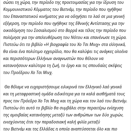
σώσει τη χώρα, την περίοδο της προετοιμασίας για την ίδρυση του
Κομμουνιστικού Κόμματος του
Βιετνάμ
, την περίοδο που ηγήθηκε
του Επαναστατικού κινήματος για να οδηγήσει το λαό σε μια γενική
εξέγερση, την περίοδο που ηγήθηκε της Εθνικής Αντίστασης για την
οικοδόμηση του Σοσιαλισμού στο Βορρά και τέλος την περίοδο που
πολέμησε για την απελευθέρωση του Νότου και επανένωσε τη χώρα
.
Πιστεύω ότι το βιβλίο «Η βιογραφία του Χο Τσι Μινχ» στα ελληνικά,
θα είναι ένα πολύτιμο εγχειρίδιο, που θα καλύψει τις ανάγκες ολοένα
και περισσότερων Ελλήνων αναγνωστών που θέλουν να
κατανοήσουν καλύτερα τη ζωή, το έργο και τις σπουδαίες σκέψεις
του Προέδρου Χο Τσι Μινχ.
Θα θέλαμε να ευχαριστήσουμε ειλικρινά τον Ελληνικό λαό γενικά
και τη μεταφραστική ομάδα ειδικότερα για τα καλά αισθήματά τους
προς τον Πρόεδρο Χο Τσι Μινχ και τη χώρα και τον λαό του
Βιετνάμ
.
Πιστεύω ότι αυτό το βιβλίο θα συμβάλει στην περαιτέρω ενίσχυση
της αμοιβαίας κατανόησης μεταξύ των ανθρώπων των δύο χωρών,
ενισχύοντας έτσι την παραδοσιακή καλή φιλία μεταξύ
του
Βιετνάμ
και της Ελλάδας η οποία αναπτύσσεται όλο και πιο