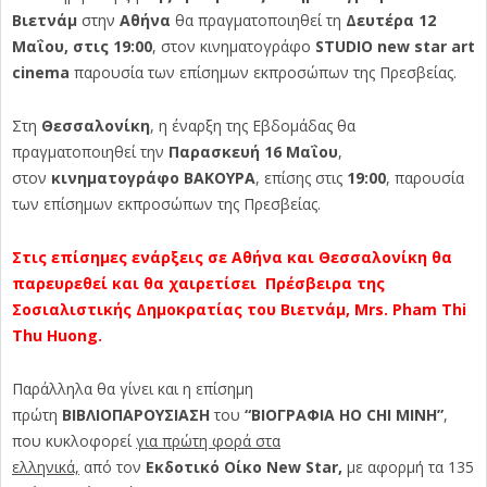
Βιετνάμ
στην
Αθήνα
θα πραγματοποιηθεί τη
Δευτέρα 12
Μαΐου, στις 19:00
, στον κινηματογράφο
STUDIO new star art
cinema
παρουσία των επίσημων εκπροσώπων της Πρεσβείας.
Στη
Θεσσαλονίκη
, η έναρξη της Εβδομάδας θα
πραγματοποιηθεί την
Παρασκευή 16 Μαΐου
,
στον
κινηματογράφο ΒΑΚΟΥΡΑ
, επίσης στις
19:00
, παρουσία
των επίσημων εκπροσώπων της Πρεσβείας.
Στις επίσημες ενάρξεις σε Αθήνα και Θεσσαλονίκη θα
παρευρεθεί και θα χαιρετίσει Πρέσβειρα της
Σοσιαλιστικής Δημοκρατίας του Βιετνάμ, Mrs. Pham Thi
Thu Huong.
Παράλληλα θα γίνει και η επίσημη
πρώτη
ΒΙΒΛΙΟΠΑΡΟΥΣΙΑΣΗ
του
“ΒΙΟΓΡΑΦΙΑ
HO
CHI
MINH
”
,
που κυκλοφορεί
για πρώτη φορά στα
ελληνικά,
από τον
Εκδοτικό Οίκο
New Star
,
με αφορμή τα 135