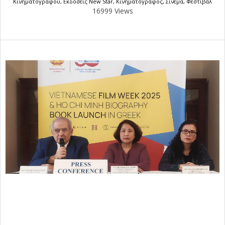
Κινηματογράφου
,
Εκδόσεις New Star
,
Κινηματογράφος
,
Σινεμά
,
Φεστιβάλ
16999 Views