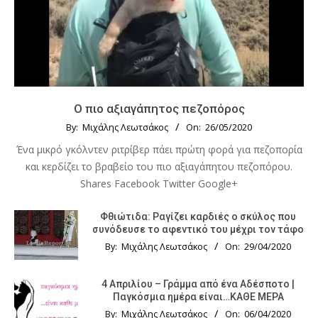
Ο πιο αξιαγάπητος πεζοπόρος
By:
Μιχάλης Λεωτσάκος
On:
26/05/2020
Ένα μικρό γκόλντεν ριτρίβερ πάει πρώτη φορά για πεζοπορία
και κερδίζει το βραβείο του πιο αξιαγάπητου πεζοπόρου.
Shares Facebook Twitter Google+
Φθιώτιδα: Ραγίζει καρδιές ο σκύλος που
συνόδευσε το αφεντικό του μέχρι τον τάφο
By:
Μιχάλης Λεωτσάκος
On:
29/04/2020
4 Απριλίου – Γράμμα από ένα Αδέσποτο |
Παγκόσμια ημέρα είναι…ΚΑΘΕ ΜΕΡΑ
By:
Μιχάλης Λεωτσάκος
On:
06/04/2020