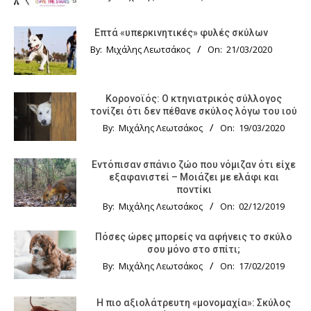
Επτά «υπερκινητικές» φυλές σκύλων
By:
Μιχάλης Λεωτσάκος
On:
21/03/2020
Κορονοϊός: Ο κτηνιατρικός σύλλογος
τονίζει ότι δεν πέθανε σκύλος λόγω του ιού
By:
Μιχάλης Λεωτσάκος
On:
19/03/2020
Εντόπισαν σπάνιο ζώο που νόμιζαν ότι είχε
εξαφανιστεί – Μοιάζει με ελάφι και
ποντίκι
By:
Μιχάλης Λεωτσάκος
On:
02/12/2019
Πόσες ώρες μπορείς να αφήνεις το σκύλο
σου μόνο στο σπίτι;
By:
Μιχάλης Λεωτσάκος
On:
17/02/2019
Η πιο αξιολάτρευτη «μονομαχία»: Σκύλος