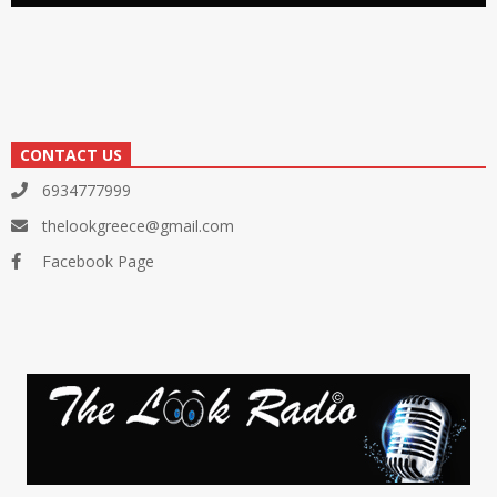
CONTACT US
6934777999
thelookgreece@gmail.com
Facebook Page