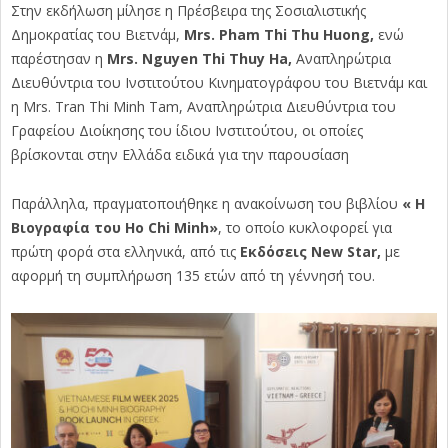
Στην εκδήλωση μίλησε η Πρέσβειρα της Σοσιαλιστικής
Δημοκρατίας του Βιετνάμ,
Mrs. Pham Thi Thu Huong,
ενώ
παρέστησαν η
Mrs. Nguyen Thi Thuy Ha,
Αναπληρώτρια
Διευθύντρια του Ινστιτούτου Κινηματογράφου του Βιετνάμ και
η Mrs. Tran Thi Minh Tam, Αναπληρώτρια Διευθύντρια του
Γραφείου Διοίκησης του ίδιου Ινστιτούτου, οι οποίες
βρίσκονται στην Ελλάδα ειδικά για την παρουσίαση
Παράλληλα, πραγματοποιήθηκε η ανακοίνωση του βιβλίου
« Η
Βιογραφία του Ho Chi Minh»
, το οποίο κυκλοφορεί για
πρώτη φορά στα ελληνικά, από τις
Εκδόσεις New Star,
με
αφορμή τη συμπλήρωση 135 ετών από τη γέννησή του.