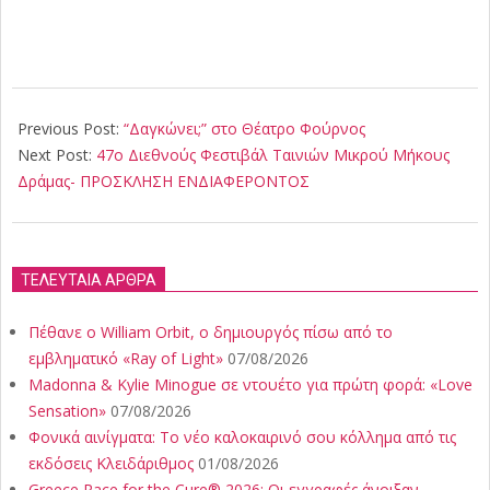
2024-
03-
Previous Post:
“Δαγκώνει;” στο Θέατρο Φούρνος
15
Next Post:
47ο Διεθνούς Φεστιβάλ Ταινιών Μικρού Μήκους
Δράμας- ΠΡΟΣΚΛΗΣΗ ΕΝΔΙΑΦΕΡΟΝΤΟΣ
ΤΕΛΕΥΤΑΙΑ ΑΡΘΡΑ
Πέθανε ο William Orbit, ο δημιουργός πίσω από το
εμβληματικό «Ray of Light»
07/08/2026
Madonna & Kylie Minogue σε ντουέτο για πρώτη φορά: «Love
Sensation»
07/08/2026
Φονικά αινίγματα: Το νέο καλοκαιρινό σου κόλλημα από τις
εκδόσεις Κλειδάριθμος
01/08/2026
Greece Race for the Cure® 2026: Οι εγγραφές άνοιξαν