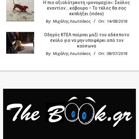
Η πιο αξιολάτρευτη «μονομαχία»: Σκύλος
εναντίον… κάβουρα – Το τέλος θα σας
εκπλήξει (video)
By:
Μιχάλης Λεωτσάκος
On:
14/08/2018
Οδηγός KTΕΛ παίρνει μαζί του αδέσποτο
σκύλο για να μην υποφέρει από τον
καύσωνα
By:
Μιχάλης Λεωτσάκος
On:
08/07/2018