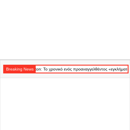
Secondary
nton: Το χρονικό ενός προαναγγελθέντος «εγκλήματος» στις φλόγες – 
Navigation
Breaking News
Menu