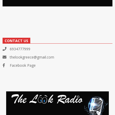
CONTACT US
6934777999
thelookgreece@gmail.com
Facebook Page