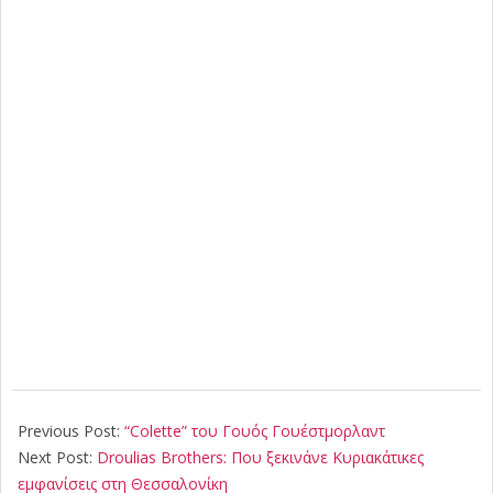
2018-
10-
Previous Post:
“Colette” του Γουός Γουέστμορλαντ
11
Next Post:
Droulias Brothers: Που ξεκινάνε Κυριακάτικες
εμφανίσεις στη Θεσσαλονίκη