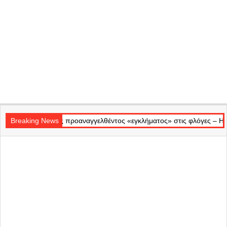
Secondary
ός προαναγγελθέντος «εγκλήματος» στις φλόγες – Η επίσημη αδιαφορία
Navigation
Breaking News
Menu