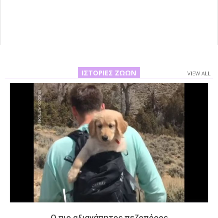
ΙΣΤΟΡΊΕΣ ΖΏΩΝ
VIEW ALL
Ο πιο αξιαγάπητος πεζοπόρος