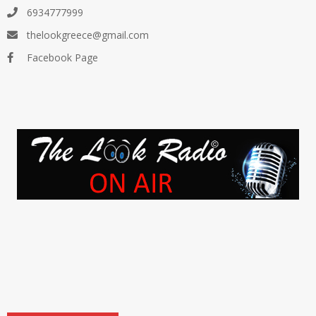
6934777999
thelookgreece@gmail.com
Facebook Page