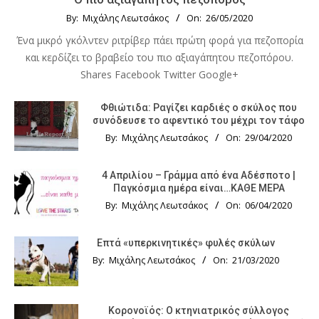
By:
Μιχάλης Λεωτσάκος
On:
26/05/2020
Ένα μικρό γκόλντεν ριτρίβερ πάει πρώτη φορά για πεζοπορία
και κερδίζει το βραβείο του πιο αξιαγάπητου πεζοπόρου.
Shares Facebook Twitter Google+
Φθιώτιδα: Ραγίζει καρδιές ο σκύλος που
συνόδευσε το αφεντικό του μέχρι τον τάφο
By:
Μιχάλης Λεωτσάκος
On:
29/04/2020
4 Απριλίου – Γράμμα από ένα Αδέσποτο |
Παγκόσμια ημέρα είναι…ΚΑΘΕ ΜΕΡΑ
By:
Μιχάλης Λεωτσάκος
On:
06/04/2020
Επτά «υπερκινητικές» φυλές σκύλων
By:
Μιχάλης Λεωτσάκος
On:
21/03/2020
Κορονοϊός: Ο κτηνιατρικός σύλλογος