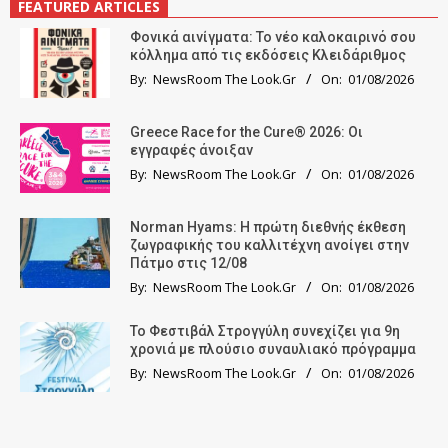
FEATURED ARTICLES
Φονικά αινίγματα: Το νέο καλοκαιρινό σου
κόλλημα από τις εκδόσεις Κλειδάριθμος
By:
NewsRoom The Look.Gr
On:
01/08/2026
Greece Race for the Cure® 2026: Οι
εγγραφές άνοιξαν
By:
NewsRoom The Look.Gr
On:
01/08/2026
Norman Hyams: Η πρώτη διεθνής έκθεση
ζωγραφικής του καλλιτέχνη ανοίγει στην
Πάτμο στις 12/08
By:
NewsRoom The Look.Gr
On:
01/08/2026
Το Φεστιβάλ Στρογγύλη συνεχίζει για 9η
χρονιά με πλούσιο συναυλιακό πρόγραμμα
By:
NewsRoom The Look.Gr
On:
01/08/2026