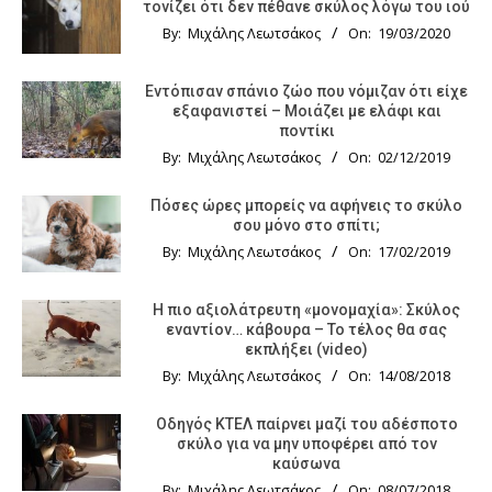
τονίζει ότι δεν πέθανε σκύλος λόγω του ιού
By:
Μιχάλης Λεωτσάκος
On:
19/03/2020
Εντόπισαν σπάνιο ζώο που νόμιζαν ότι είχε
εξαφανιστεί – Μοιάζει με ελάφι και
ποντίκι
By:
Μιχάλης Λεωτσάκος
On:
02/12/2019
Πόσες ώρες μπορείς να αφήνεις το σκύλο
σου μόνο στο σπίτι;
By:
Μιχάλης Λεωτσάκος
On:
17/02/2019
Η πιο αξιολάτρευτη «μονομαχία»: Σκύλος
εναντίον… κάβουρα – Το τέλος θα σας
εκπλήξει (video)
By:
Μιχάλης Λεωτσάκος
On:
14/08/2018
Οδηγός KTΕΛ παίρνει μαζί του αδέσποτο
σκύλο για να μην υποφέρει από τον
καύσωνα
By:
Μιχάλης Λεωτσάκος
On:
08/07/2018