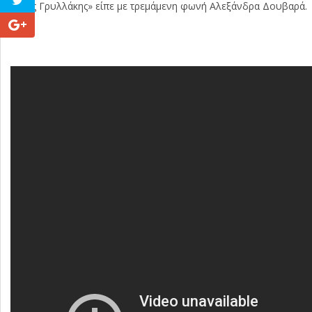
Νίκος Γρυλλάκης» είπε με τρεμάμενη φωνή Αλεξάνδρα Δουβαρά.