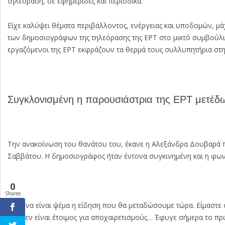
τηλεόραση, σε εφημερίδες και περιοδικά.
Είχε καλύψει θέματα περιβάλλοντος, ενέργειας και υποδομών, μ
των δημοσιογράφων της τηλεόρασης της ΕΡΤ στο μικτό συμβούλιο
εργαζόμενοι της ΕΡΤ εκφράζουν τα θερμά τους συλλυπητήρια στη
Συγκλονισμένη η παρουσιάστρια της ΕΡΤ μετέδω
Την ανακοίνωση του θανάτου του, έκανε η Αλεξάνδρα Δουβαρά πο
Σαββάτου. Η δημοσιογράφος ήταν έντονα συγκινημένη και η φωνή
0
Shares
«Σαν να είναι ψέμα η είδηση που θα μεταδώσουμε τώρα. Είμαστε όλ
μας δεν είναι έτοιμος για αποχαιρετισμούς… Έφυγε σήμερα το πρω