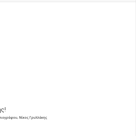
ς!
σιογράφου
,
Νίκος Γρυλλάκης