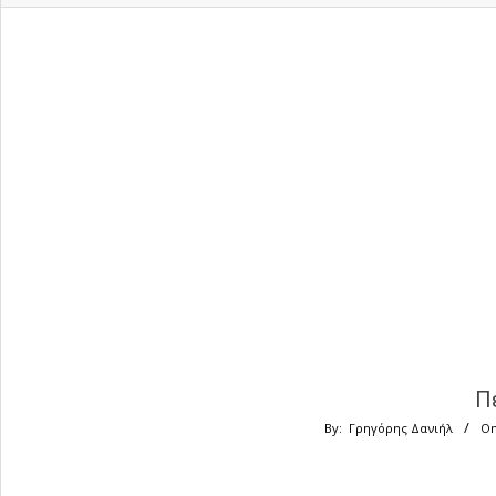
Π
By:
Γρηγόρης Δανιήλ
On