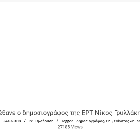
έθανε ο δημοσιογράφος της ΕΡΤ Νίκος Γρυλλάκη
:
24/03/2018
In:
Τηλεόραση
Tagged:
Δημοσιογράφος
,
ΕΡΤ
,
Θάνατος δημο
27185 Views