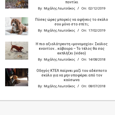
ποντίκι
By:
Μιχάλης Λεωτσάκος
On:
02/12/2019
Πόσες ώρες μπορείς να αφήνεις το σκύλο
σου μόνο στο σπίτι;
By:
Μιχάλης Λεωτσάκος
On:
17/02/2019
Η πιο αξιολάτρευτη «μονομαχία»: Σκύλος
εναντίον… κάβουρα – Το τέλος θα σας
εκπλήξει (video)
By:
Μιχάλης Λεωτσάκος
On:
14/08/2018
Οδηγός KTΕΛ παίρνει μαζί του αδέσποτο
σκύλο για να μην υποφέρει από τον
καύσωνα
By:
Μιχάλης Λεωτσάκος
On:
08/07/2018