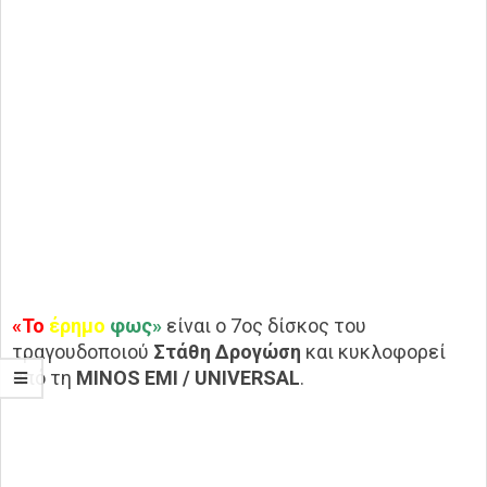
«Το
έρημο
φως»
είναι ο 7ος δίσκος του
τραγουδοποιού
Στάθη Δρογώση
και κυκλοφορεί
από τη
MINOS EM
Ι
/ UNIVERSAL
.