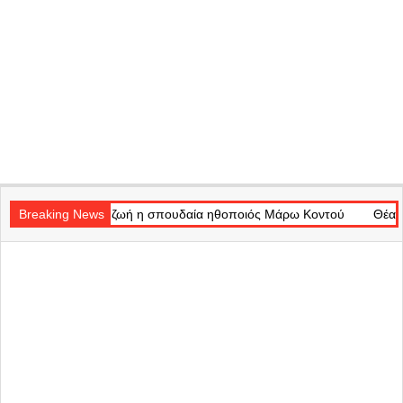
Secondary
η ζωή η σπουδαία ηθοποιός Μάρω Κοντού
Navigation
Breaking News
Θέατρο Badminton: Το 
Menu