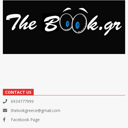
CONTACT US
6934777999
thelookgreece@gmail.com
Facebook Page