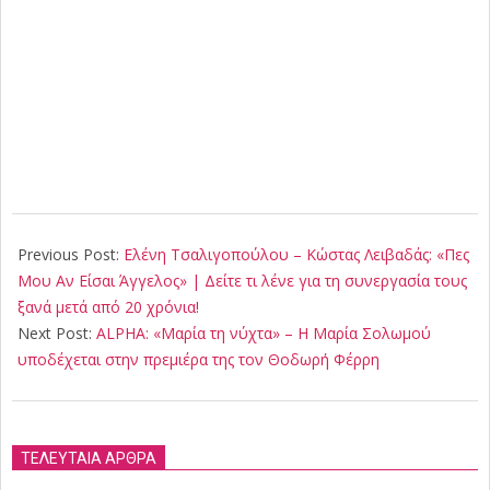
2025-
05-
Previous Post:
Ελένη Τσαλιγοπούλου – Κώστας Λειβαδάς: «Πες
25
Μου Αν Είσαι Άγγελος» | Δείτε τι λένε για τη συνεργασία τους
ξανά μετά από 20 χρόνια!
Next Post:
ALPHA: «Μαρία τη νύχτα» – Η Μαρία Σολωμού
υποδέχεται στην πρεμιέρα της τον Θοδωρή Φέρρη
ΤΕΛΕΥΤΑΙΑ ΑΡΘΡΑ