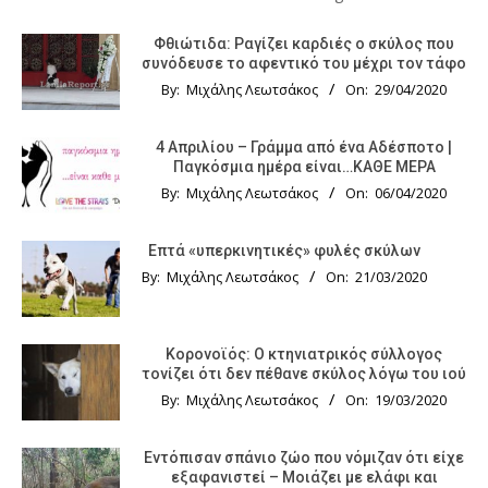
Φθιώτιδα: Ραγίζει καρδιές ο σκύλος που
συνόδευσε το αφεντικό του μέχρι τον τάφο
By:
Μιχάλης Λεωτσάκος
On:
29/04/2020
4 Απριλίου – Γράμμα από ένα Αδέσποτο |
Παγκόσμια ημέρα είναι…ΚΑΘΕ ΜΕΡΑ
By:
Μιχάλης Λεωτσάκος
On:
06/04/2020
Επτά «υπερκινητικές» φυλές σκύλων
By:
Μιχάλης Λεωτσάκος
On:
21/03/2020
Κορονοϊός: Ο κτηνιατρικός σύλλογος
τονίζει ότι δεν πέθανε σκύλος λόγω του ιού
By:
Μιχάλης Λεωτσάκος
On:
19/03/2020
Εντόπισαν σπάνιο ζώο που νόμιζαν ότι είχε
εξαφανιστεί – Μοιάζει με ελάφι και