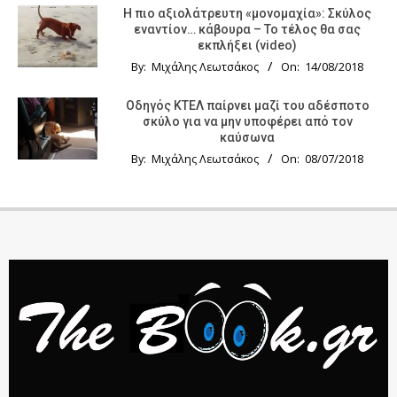
Η πιο αξιολάτρευτη «μονομαχία»: Σκύλος
εναντίον… κάβουρα – Το τέλος θα σας
εκπλήξει (video)
By:
Μιχάλης Λεωτσάκος
On:
14/08/2018
Οδηγός KTΕΛ παίρνει μαζί του αδέσποτο
σκύλο για να μην υποφέρει από τον
καύσωνα
By:
Μιχάλης Λεωτσάκος
On:
08/07/2018