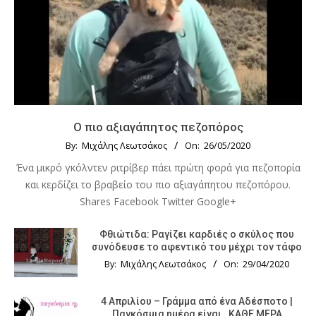
Ο πιο αξιαγάπητος πεζοπόρος
By:
Μιχάλης Λεωτσάκος
On:
26/05/2020
Ένα μικρό γκόλντεν ριτρίβερ πάει πρώτη φορά για πεζοπορία
και κερδίζει το βραβείο του πιο αξιαγάπητου πεζοπόρου.
Shares Facebook Twitter Google+
Φθιώτιδα: Ραγίζει καρδιές ο σκύλος που
συνόδευσε το αφεντικό του μέχρι τον τάφο
By:
Μιχάλης Λεωτσάκος
On:
29/04/2020
4 Απριλίου – Γράμμα από ένα Αδέσποτο |
Παγκόσμια ημέρα είναι…ΚΑΘΕ ΜΕΡΑ