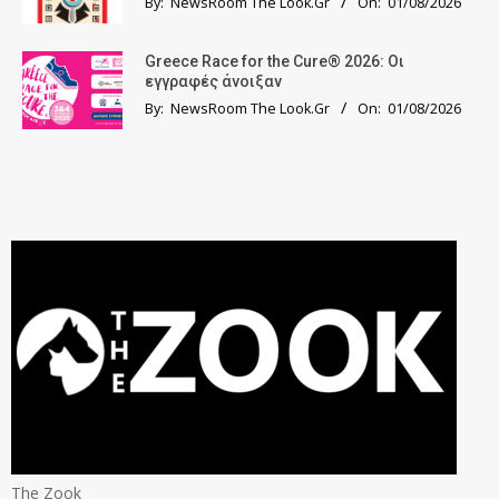
By:
NewsRoom The Look.Gr
On:
01/08/2026
Greece Race for the Cure® 2026: Οι
εγγραφές άνοιξαν
By:
NewsRoom The Look.Gr
On:
01/08/2026
The Zook