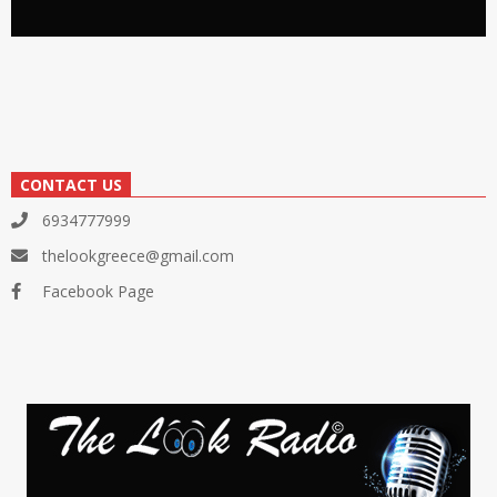
CONTACT US
6934777999
thelookgreece@gmail.com
Facebook Page