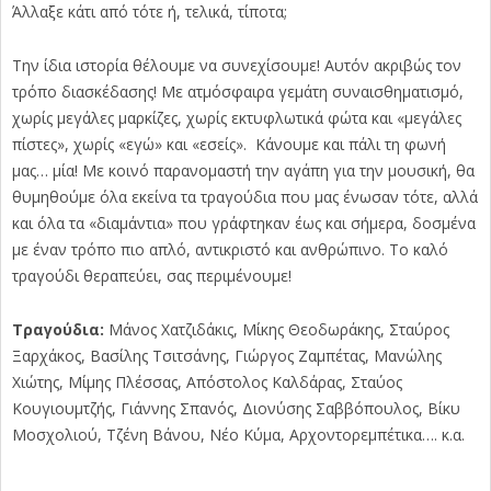
Άλλαξε κάτι από τότε ή, τελικά, τίποτα;
Την ίδια ιστορία θέλουμε να συνεχίσουμε! Αυτόν ακριβώς τον
τρόπο διασκέδασης! Με ατμόσφαιρα γεμάτη συναισθηματισμό,
χωρίς μεγάλες μαρκίζες, χωρίς εκτυφλωτικά φώτα και «μεγάλες
πίστες», χωρίς «εγώ» και «εσείς». Κάνουμε και πάλι τη φωνή
μας… μία! Με κοινό παρανομαστή την αγάπη για την μουσική, θα
θυμηθούμε όλα εκείνα τα τραγούδια που μας ένωσαν τότε, αλλά
και όλα τα «διαμάντια» που γράφτηκαν έως και σήμερα, δοσμένα
με έναν τρόπο πιο απλό, αντικριστό και ανθρώπινο. Το καλό
τραγούδι θεραπεύει, σας περιμένουμε!
Τραγούδια:
Μάνος Χατζιδάκις, Μίκης Θεοδωράκης, Σταύρος
Ξαρχάκος, Βασίλης Τσιτσάνης, Γιώργος Ζαμπέτας, Μανώλης
Χιώτης, Μίμης Πλέσσας, Απόστολος Καλδάρας, Σταύος
Κουγιουμτζής, Γιάννης Σπανός, Διονύσης Σαββόπουλος, Βίκυ
Μοσχολιού, Τζένη Βάνου, Νέο Κύμα, Αρχοντορεμπέτικα…. κ.α.