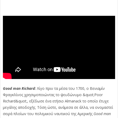
Good man Richard:
Λίγο πριν τα μέσα του 1700, ο Βενιαμίν
Φραγκλίνος χρησιμοποιώντας το ψευδώνυμο &quot;Poor
Richard&quot;, εξέδωσε ένα ετήσιο Almanack το οποίο έτυχε
μεγάλης αποδοχής. Τόση ώστε, ανάμεσα σε άλλα, να ονομαστεί
σειρά πλοίων του πολεμικού ναυτικού της Αμερικής
Good man