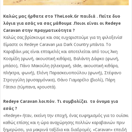
Καλώς μας ήρθατε στο TheLook.Gr παιδιά . Πείτε δυο
λόγια για εσάς να σας μάθουμε .Ποιοι είναι οι Redeye
Caravan στην πραγματικότητα ?
Καλώς σας βρίσκουμε και σας ευχαριστούμε για τη φιλοξενία!
Είμαστε οι Redeye Caravan μια Dark Country μπάντα. Το
Καραβάνι μας είναι επταμελές και αποτελείται από τους Άκη
Κοσμίδη (φωνή, ακουστική κιθάρα), Βαλάντη Δάφκο (φωνή,
μπάσο), Πάνο Μακούλη (ηλεκτρική, slide, ακουστική κιθάρα,
πλήκτρα, φωνή), Ελένη Παρασκευοπούλου (φωνή), Στέφανο
Στρογγύλη (φυσαρμόνικα), Θάνο Γιαμαρέλο (βιολί), Πάρη
Γάτσιο (τύμπανα, κρουστά).
Redeye Caravan λοιπόν. Τι συμβολίζει το όνομα για
εσάς ?
«Redeye» ήταν, εκείνη την εποχή, ένας ευφημισμός για το ουίσκι
καθώς επίσης και η ώρα αναχώρησης πολλών καραβανιών πριν
ξημερώσει, για μακρινά ταξίδια και διαδρομές. «Caravan» επειδή