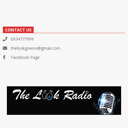
CONTACT US
6934777999
thelookgreece@gmail.com
Facebook Page