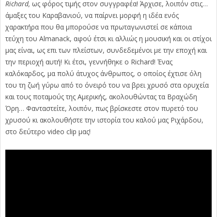
Richard,
ως φόρος τιμής στον συγγραφέα! Άρχισε, λοιπόν στις…
άμαξες του Καραβανιού, να παίρνει μορφή η ιδέα ενός
χαρακτήρα που θα μπορούσε να πρωταγωνιστεί σε κάποια
τεύχη του Almanack, αφού έτσι κι αλλιώς η μουσική και οι στίχοι
μας είναι, ως επι των πλείστων, συνδεδεμένοι με την εποχή και
την περιοχή αυτή! Κι έτσι, γεννήθηκε ο Richard! Ένας
καλόκαρδος, μα πολύ άτυχος άνθρωπος, ο οποίος έχτισε όλη
του τη ζωή γύρω από το όνειρό του να βρει χρυσό στα ορυχεία
και τους ποταμούς της Αμερικής, ακολουθώντας τα Βραχώδη
Όρη… Φανταστείτε, λοιπόν, πως βρίσκεστε στον πυρετό του
χρυσού κι ακολουθήστε την ιστορία του καλού μας Ριχάρδου,
στο δεύτερο video clip μας!