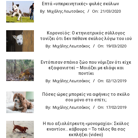
Επτά «υπερκινητικές» φυλές σκύλων
By:
Μιχάλης Λεωτσάκος
On:
21/03/2020
Κορονοϊός: Ο κτηνιατρικός σύλλογος
τονίζει ότι δεν πέθανε σκύλος λόγω του ιού
By:
Μιχάλης Λεωτσάκος
On:
19/03/2020
Εντόπισαν σπάνιο ζώο που νόμιζαν ότι είχε
εξαφανιστεί – Μοιάζει με ελάφι και
ποντίκι
By:
Μιχάλης Λεωτσάκος
On:
02/12/2019
Πόσες ώρες μπορείς να αφήνεις το σκύλο
σου μόνο στο σπίτι;
By:
Μιχάλης Λεωτσάκος
On:
17/02/2019
Η πιο αξιολάτρευτη «μονομαχία»: Σκύλος
εναντίον… κάβουρα – Το τέλος θα σας
εκπλήξει (video)