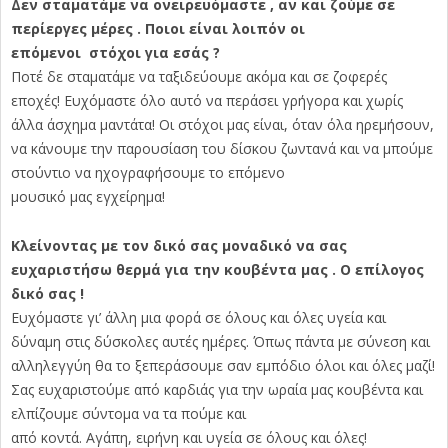
Δεν σταματάμε να ονειρευόμαστε , αν και ζούμε σε
περίεργες μέρες . Ποιοι είναι λοιπόν οι
επόμενοι στόχοι για εσάς ?
Ποτέ δε σταματάμε να ταξιδεύουμε ακόμα και σε ζοφερές
εποχές! Ευχόμαστε όλο αυτό να περάσει γρήγορα και χωρίς
άλλα άσχημα μαντάτα! Οι στόχοι μας είναι, όταν όλα ηρεμήσουν,
να κάνουμε την παρουσίαση του δίσκου ζωντανά και να μπούμε
στούντιο να ηχογραφήσουμε το επόμενο
μουσικό μας εγχείρημα!
Κλείνοντας με τον δικό σας μοναδικό να σας
ευχαριστήσω θερμά για την κουβέντα μας . Ο επίλογος
δικό σας !
Ευχόμαστε γι’ άλλη μια φορά σε όλους και όλες υγεία και
δύναμη στις δύσκολες αυτές ημέρες. Όπως πάντα με σύνεση και
αλληλεγγύη θα το ξεπεράσουμε σαν εμπόδιο όλοι και όλες μαζί!
Σας ευχαριστούμε από καρδιάς για την ωραία μας κουβέντα και
ελπίζουμε σύντομα να τα πούμε και
από κοντά. Αγάπη, ειρήνη και υγεία σε όλους και όλες!