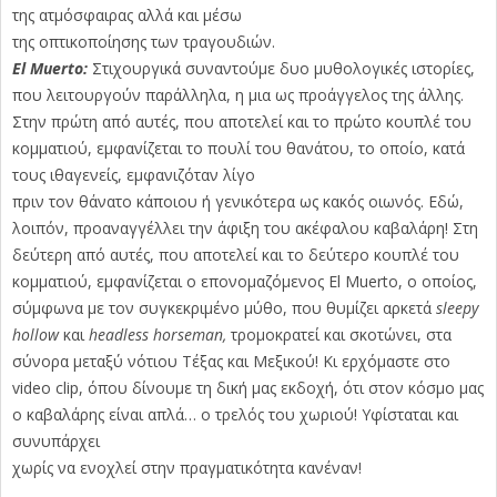
της ατμόσφαιρας αλλά και μέσω
της οπτικοποίησης των τραγουδιών.
El Muerto:
Στιχουργικά συναντούμε δυο μυθολογικές ιστορίες,
που λειτουργούν παράλληλα, η μια ως προάγγελος της άλλης.
Στην πρώτη από αυτές, που αποτελεί και το πρώτο κουπλέ του
κομματιού, εμφανίζεται το πουλί του θανάτου, το οποίο, κατά
τους ιθαγενείς, εμφανιζόταν λίγο
πριν τον θάνατο κάποιου ή γενικότερα ως κακός οιωνός. Εδώ,
λοιπόν, προαναγγέλλει την άφιξη του ακέφαλου καβαλάρη! Στη
δεύτερη από αυτές, που αποτελεί και το δεύτερο κουπλέ του
κομματιού, εμφανίζεται ο επονομαζόμενος El Muerto, ο οποίος,
σύμφωνα με τον συγκεκριμένο μύθο, που θυμίζει αρκετά
sleepy
hollow
και
headless horseman,
τρομοκρατεί και σκοτώνει, στα
σύνορα μεταξύ νότιου Τέξας και Μεξικού! Κι ερχόμαστε στο
video clip, όπου δίνουμε τη δική μας εκδοχή, ότι στον κόσμο μας
ο καβαλάρης είναι απλά… ο τρελός του χωριού! Υφίσταται και
συνυπάρχει
χωρίς να ενοχλεί στην πραγματικότητα κανέναν!