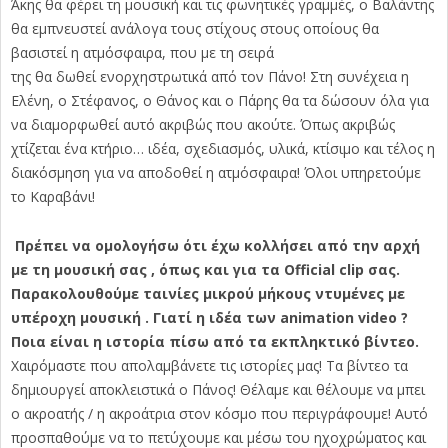
Άκης θα φέρει τη μουσική και τις φωνητικές γραμμές, ο Βαλάντης
θα εμπνευστεί ανάλογα τους στίχους στους οποίους θα
βασιστεί η ατμόσφαιρα, που με τη σειρά
της θα δωθεί ενορχηστρωτικά από τον Πάνο! Στη συνέχεια η
Ελένη, ο Στέφανος, ο Θάνος και ο Πάρης θα τα δώσουν όλα για
να διαμορφωθεί αυτό ακριβώς που ακούτε. Όπως ακριβώς
χτίζεται ένα κτήριο… ιδέα, σχεδιασμός, υλικά, κτίσιμο και τέλος η
διακόσμηση για να αποδοθεί η ατμόσφαιρα! Όλοι υπηρετούμε
το Καραβάνι!
Πρέπει να ομολογήσω ότι έχω κολλήσει από την αρχή
με τη μουσική σας , όπως και για τα Official clip σας.
Παρακολουθούμε ταινίες μικρού μήκους ντυμένες με
υπέροχη μουσική . Γιατί η ιδέα των animation video ?
Ποια είναι η ιστορία πίσω από τα εκπληκτικό βίντεο.
Χαιρόμαστε που απολαμβάνετε τις ιστορίες μας! Τα βίντεο τα
δημιουργεί αποκλειστικά ο Πάνος! Θέλαμε και θέλουμε να μπει
ο ακροατής / η ακροάτρια στον κόσμο που περιγράφουμε! Αυτό
προσπαθούμε να το πετύχουμε και μέσω του ηχοχρώματος και