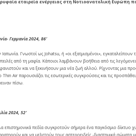
 κορυφαία εταιρεία ενέργειας στη Νοτιοανατολική Ευρώπη π
νία- Γερμανία 2024, 86′
απωνία. Γνωστοί ως Johatsu, ή «οι εξατμισμένοι», εγκαταλείπουν τ
ειλές από τη μαφία. Κάποιοι λαμβάνουν βοήθεια από τις λεγόμενες 
ανιστούν και να ξεκινήσουν μια νέα ζωή αλλού. Ρίχνοντας μια προ
Thin Air παρουσιάζει τις εσωτερικές συγκρούσεις και τις προσπάθει
ειναν πίσω.
λία 2024, 52′
λα επιστημονικά πεδία συγκροτούν σήμερα ένα παγκόσμιο δίκτυο χ
ρατηρούν και να μελετούν τους αστεροειδείς -διαστημικά σώματα μ