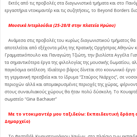
Εκτός από τις προβολές στα διαγωνιστικά τμήματα και στο Πανόρ
εργαστήρια ντοκιμαντέρ και τις συζητήσεις, το Beyond Borders δι
Μουσικά Ιντερλούδια (25-28/8 στην πλατεία Ηρώου)
Ανάμεσα στις προβολές του κυρίως διαγωνιστικού τμήματος θα
αποτελείται από εξέχοντα μέλη της Κρατικής Ορχήστρας Αθηνών κ
Γραμματικόπουλο και Παναγιώτη Τζιώτη, την βιολίστα Αγγέλα Για
τα σημαντικότερα έργα της φιλολογίας της μουσικής δωματίου, 
παγκόσμια εκτέλεση. Ιδιαίτερο βάρος δίνεται στο κοινωνικό έργ
τη γερμανική πρεσβεία και το ίδρυμα “Σταύρος Νιάρχος”, σε νοσ
περιοχών αλλά και απομακρυσμένες περιοχές της χώρας, φέρνον
στους συναυλιακούς χώρους θα ήταν πολύ δύσκολη. Το Κουαρτέτ
σωματείο “Gina Bachauer”
Με το ντοκιμαντέρ μου ταξιδεύω: Εκπαιδευτική δράση α
Δημαρχείο)
Το Φεστιβάλ Κινηματογράφου Χανίων, στο πλαίσιο των εκπαιδευτ