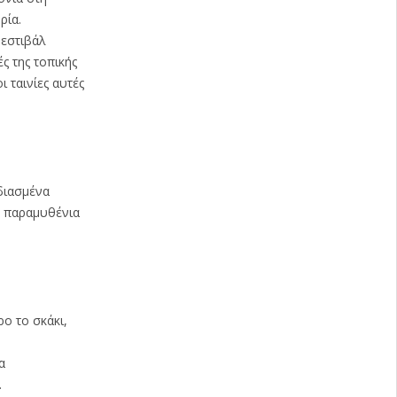
ρία.
Φεστιβάλ
ς της τοπικής
 ταινίες αυτές
εδιασμένα
Η παραμυθένια
ο το σκάκι,
α
.