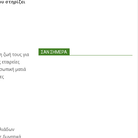
ου στηρίζει
ΣΑΝ ΣΉΜΕΡΑ
η ζωή τους για
εταιρείες
σωπική ματιά
ες
ιλιάδων
ε δυνητικά