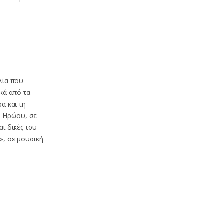
λία που
κά από τα
α και τη
ς Ηρώου, σε
ι δικές του
», σε μουσική