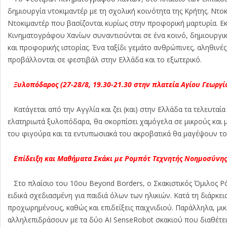
δημιουργία ντοκιμαντέρ με τη σχολική κοινότητα της Κρήτης. Ντοκ
Ντοκιμαντέρ που βασίζονται κυρίως στην προφορική μαρτυρία. Εκ
Κινηματογράφου Χανίων συναντιούνται σε ένα κοινό, δημιουργικό 
και προφορικής ιστορίας. Ένα ταξίδι γεμάτο ανθρώπινες, αληθινέ
προβάλλονται σε φεστιβάλ στην Ελλάδα και το εξωτερικό.
Ξυλοπόδαρος (27-28/8, 19.30-21.30 στην πλατεία Αγίου Γεωργί
Κατάγεται από την Αγγλία και ζει (και) στην Ελλάδα τα τελευταί
ελατηριωτά ξυλοπόδαρα, θα σκορπίσει χαμόγελα σε μικρούς και με
του φιγούρα και τα εντυπωσιακά του ακροβατικά θα μαγέψουν το 
Επίδειξη και Μαθήματα Σκάκι με Ρομπότ Τεχνητής Νοημοσύνης 
Στο πλαίσιο του 10ου Beyond Borders, ο Σκακιστικός Όμιλος Ρό
ειδικά σχεδιασμένη για παιδιά όλων των ηλικιών. Κατά τη διάρκε
προχωρημένους, καθώς και επιδείξεις παιχνιδιού. Παράλληλα, μικ
αλληλεπιδράσουν με τα δύο AI SenseRobot σκακιού που διαθέτει