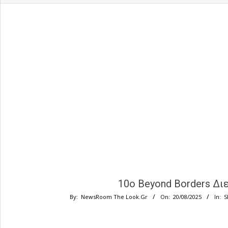
10ο Beyond Borders Δι
By:
NewsRoom The Look.Gr
On:
20/08/2025
In:
S