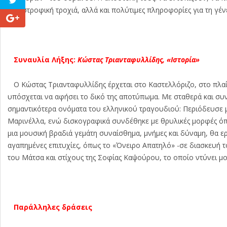
καταστροφική τροχιά, αλλά και πολύτιμες πληροφορίες για τη γέ
Συναυλία Λήξης:
Κώστας Τριανταφυλλίδης, «Ιστορία»
Ο Κώστας Τριανταφυλλίδης έρχεται στο Καστελλόριζο, στο πλαίσ
υπόσχεται να αφήσει το δικό της αποτύπωμα. Με σταθερά και συν
σημαντικότερα ονόματα του ελληνικού τραγουδιού: Περιόδευσε 
Μαρινέλλα, ενώ δισκογραφικά συνδέθηκε με θρυλικές μορφές όπω
μια μουσική βραδιά γεμάτη συναίσθημα, μνήμες και δύναμη, θα ερ
αγαπημένες επιτυχίες, όπως το «Όνειρο Απατηλό» -σε διασκευή το
του Μάτσα και στίχους της Σοφίας Καψούρου, το οποίο ντύνει μ
Παράλληλες δράσεις