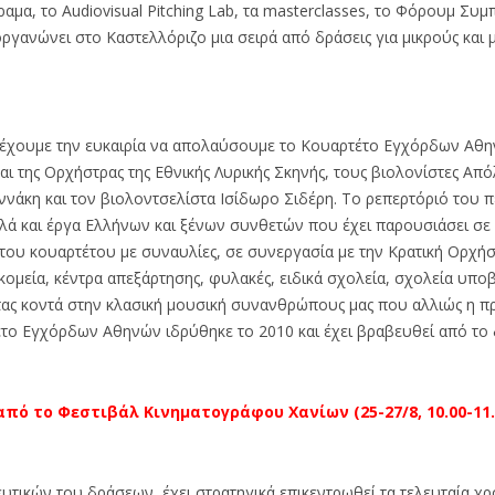
αμα, το Audiovisual Pitching Lab, τα masterclasses, το Φόρουμ Συ
οργανώνει στο Καστελλόριζο μια σειρά από δράσεις για μικρούς και 
 έχουμε την ευκαιρία να απολαύσουμε το Κουαρτέτο Εγχόρδων Αθ
αι της Ορχήστρας της Εθνικής Λυρικής Σκηνής, τους βιολονίστες Απ
ννάκη και τον βιολοντσελίστα Ισίδωρο Σιδέρη. Το ρεπερτόριό του 
αλλά και έργα Ελλήνων και ξένων συνθετών που έχει παρουσιάσει σε
ο του κουαρτέτου με συναυλίες, σε συνεργασία με την Κρατική Ορχή
οκομεία, κέντρα απεξάρτησης, φυλακές, ειδικά σχολεία, σχολεία υπ
τας κοντά στην κλασική μουσική συνανθρώπους μας που αλλιώς η 
ο Εγχόρδων Αθηνών ιδρύθηκε το 2010 και έχει βραβευθεί από το 
πό το Φεστιβάλ Κινηματογράφου Χανίων (25-27/8, 10.00-11.
ικών του δράσεων, έχει στρατηγικά επικεντρωθεί τα τελευταία χρ