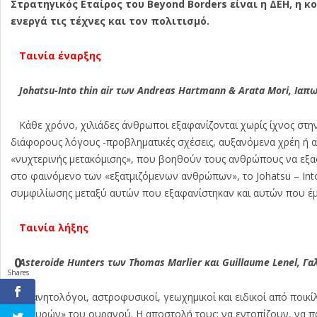
Στρατηγικός Εταίρος του Beyond Borders είναι η ΔΕΗ, η
ενεργά τις τέχνες και τον πολιτισμό.
Ταινία έναρξης
Johatsu-Into thin air των Andreas Hartmann & Arata Mori, Ιαπω
Κάθε χρόνο, χιλιάδες άνθρωποι εξαφανίζονται χωρίς ίχνος στην Ι
διάφορους λόγους -προβληματικές σχέσεις, αυξανόμενα χρέη ή απ
«νυχτερινής μετακόμισης», που βοηθούν τους ανθρώπους να εξαφ
στο φαινόμενο των «εξατμιζόμενων ανθρώπων», το Johatsu – Into 
συμφιλίωσης μεταξύ αυτών που εξαφανίστηκαν και αυτών που έμ
Ταινία λήξης
0
Asteroide Hunters των Thomas Marlier και Guillaume Lenel, Γαλ
Shares
Πλανητολόγοι, αστροφυσικοί, γεωχημικοί και ειδικοί από ποικί
«φρουρών» του ουρανού. Η αποστολή τους: να εντοπίζουν, να πα