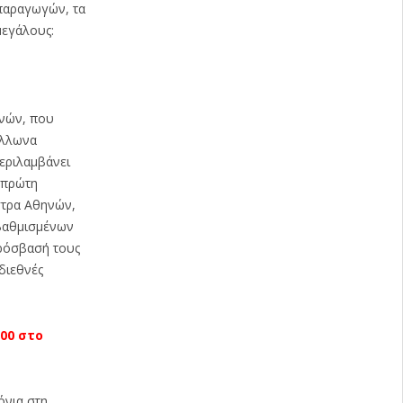
μπαραγωγών, τα
μεγάλους:
ηνών, που
όλλωνα
περιλαμβάνει
 πρώτη
στρα Αθηνών,
οβαθμισμένων
πρόσβασή τους
διεθνές
00 στο
όνια στη