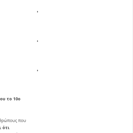
ου το 10ο
ανθρώπους που
 ότι