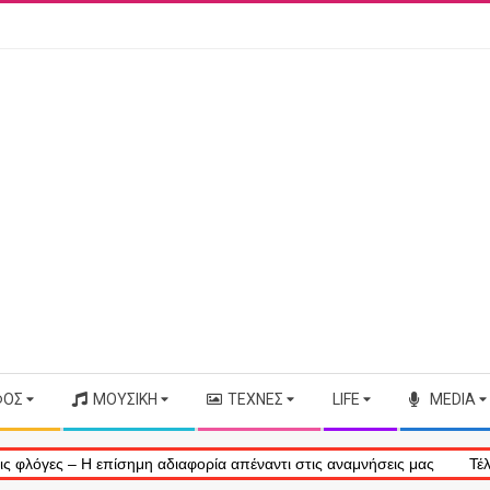
ΦΟΣ
ΜΟΥΣΙΚΉ
ΤΈΧΝΕΣ
LIFE
MEDIA
πίσημη αδιαφορία απέναντι στις αναμνήσεις μας
Τέλος εποχής: Η 