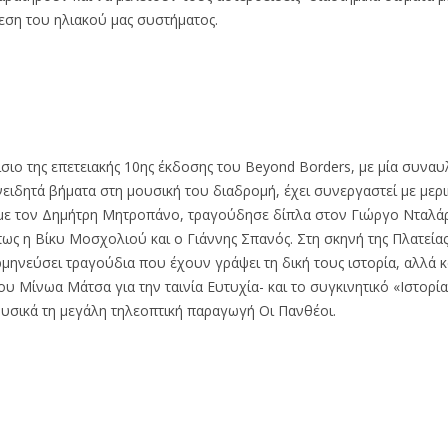
νεση του ηλιακού μας συστήματος.
ιο της επετειακής 10ης έκδοσης του Beyond Borders, με μία συναυ
ειδητά βήματα στη μουσική του διαδρομή, έχει συνεργαστεί με μερι
με τον Δημήτρη Μητροπάνο, τραγούδησε δίπλα στον Γιώργο Νταλάρ
ς η Βίκυ Μοσχολιού και ο Γιάννης Σπανός. Στη σκηνή της Πλατεία
μηνεύσει τραγούδια που έχουν γράψει τη δική τους ιστορία, αλλά κα
υ Μίνωα Μάτσα για την ταινία Ευτυχία- και το συγκινητικό «Ιστορία
ουσικά τη μεγάλη τηλεοπτική παραγωγή Οι Πανθέοι.