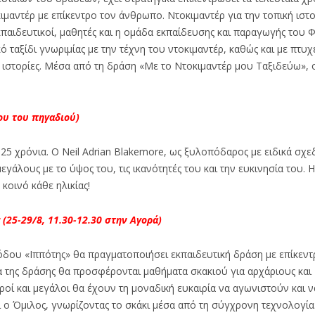
ιμαντέρ με επίκεντρο τον άνθρωπο. Ντοκιμαντέρ για την τοπική ιστο
παιδευτικοί, μαθητές και η ομάδα εκπαίδευσης και παραγωγής του 
ταξίδι γνωριμίας με την τέχνη του ντοκιμαντέρ, καθώς και με πτυχέ
ς ιστορίες. Μέσα από τη δράση «Με το Ντοκιμαντέρ μου Ταξιδεύω», οι
ου του πηγαδιού)
α 25 χρόνια. Ο Neil Adrian Blakemore, ως ξυλοπόδαρος με ειδικά σχ
γάλους με το ύψος του, τις ικανότητές του και την ευκινησία του. 
κοινό κάθε ηλικίας!
(25-29/8, 11.30-12.30 στην Αγορά)
δου «Ιππότης» θα πραγματοποιήσει εκπαιδευτική δράση με επίκεντρ
ια της δράσης θα προσφέρονται μαθήματα σκακιού για αρχάριους και
ροί και μεγάλοι θα έχουν τη μοναδική ευκαιρία να αγωνιστούν και ν
 ο Όμιλος, γνωρίζοντας το σκάκι μέσα από τη σύγχρονη τεχνολογία