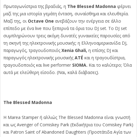
Πρωταγωνίστρια της βραδιάς, η
The Blessed Madonna
φέρνει
μαζί της μια ιστορία γεμάτη ένταση, συναίσθημα και ελευθερία.
Μαζί της, οι
Octave One
ανεβάζουν την ενέργεια σε άλλο
επίπεδο με ένα live που ξεπερνά τα όρια του DJ set.
To DJ set
συμπληρώνουν τρεις ακόμη δυνατές γυναικείες παρουσίες από
τη σκηνή της ηλεκτρονικής μουσικής: η Ελληνοαμερικανίδα DJ,
παραγωγός, τραγουδοποιός
Xenia Ghali,
η επίσης DJ και
παραγωγός ηλεκτρονικής μουσικής
ATÉ
και η τραγουδίστρια,
τραγουδοποιός και live performer
SIOMA.
Kαι το καλύτερο; Όλα
αυτά με ελεύθερη είσοδο. (Ναι, καλά διάβασες).
Τhe Blessed Madonna
Η Marea Stamper ή αλλιώς The Blessed Madonna είναι γνωστή
και ως Avenger of Comiskey Park (Εκδικήτρια του Comiskey Park)
και Patron Saint of Abandoned Daughters (Προστάτιδα Αγία των