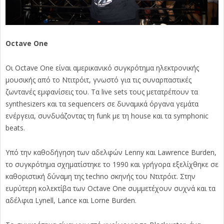
Octave One
Οι Octave One είναι αμερικανικό συγκρότημα ηλεκτρονικής
μουσικής από το Ντιτρόιτ, γνωστό για τις συναρπαστικές
ζωντανές εμφανίσεις του. Τα live sets τους μετατρέπουν τα
synthesizers και τα sequencers σε δυναμικά όργανα γεμάτα
ενέργεια, συνδυάζοντας τη funk με τη house και τα symphonic
beats.
Υπό την καθοδήγηση των αδελφών Lenny και Lawrence Burden,
το συγκρότημα σχηματίστηκε το 1990 και γρήγορα εξελίχθηκε σε
καθοριστική δύναμη της techno σκηνής του Ντιτρόιτ. Στην
ευρύτερη κολεκτίβα των Octave One συμμετέχουν συχνά και τα
αδέλφια Lynell, Lance και Lorne Burden.