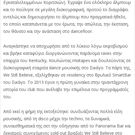
Εγκαταλελειμμένων Κοριτσιών). Έγραψε ένα ολόκληρο άλμπουμ
και το πούλησε σε μεγάλη δισκογραφική, προτού το διαγράψει
εντελώς και δημιουργήσει το άλμπουμ που πραγματικά ήθελε,
το οποίο καταπιάνεται με τον έρωτα, την απώλεια, την έκσταση,
τον θάνατο και την ανάσταση στο dancefloor.
Αναγκάστηκε να αποχωρήσει από το λύκειο λόγω εκφοβισμού
και βρήκε καταφύγιο διοργανώνοντας παράνομα raves στην
επαρχία του Kentucky, πουλώντας mixtapes και δουλεύοντας σε
δισκογραφική εταιρεία dance μουσικής στο Σικάγο. Τα πάρτι της,
We Still Believe, εξελίχθηκαν σε residency στο θρυλικό SmartBar
του Σικάγο. Το 2013 έγινε η πρώτη γυναίκα στην τριαντάχρονη
ιστορία του club που ανέλαβε την επιμέλεια του προγράμματός
του.
Από εκεί η φήμη της εκτοξεύτηκε: συνδυάζοντας πολλά είδη
μουσικής, από τη disco μέχρι την techno, τα δυναμικά,
συναισθηματικά της σετ την οδήγησαν από το Panorama Bar και
δεκατρείς συνεχόμενες sold-out βραδιές We Still Believe στο