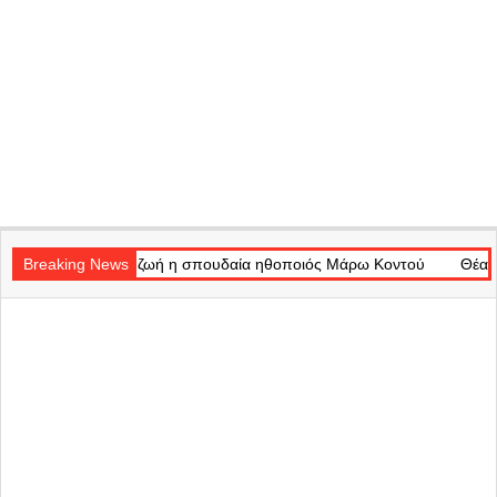
Secondary
ωή η σπουδαία ηθοποιός Μάρω Κοντού
Navigation
Breaking News
Θέατρο Badminton: Το χρο
Menu