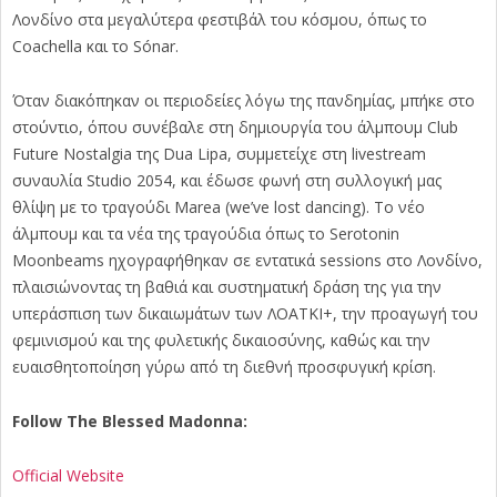
Λονδίνο στα μεγαλύτερα φεστιβάλ του κόσμου, όπως το
Coachella και το Sónar.
Όταν διακόπηκαν οι περιοδείες λόγω της πανδημίας, μπήκε στο
στούντιο, όπου συνέβαλε στη δημιουργία του άλμπουμ Club
Future Nostalgia της Dua Lipa, συμμετείχε στη livestream
συναυλία Studio 2054, και έδωσε φωνή στη συλλογική μας
θλίψη με το τραγούδι Marea (we’ve lost dancing). Το νέο
άλμπουμ και τα νέα της τραγούδια όπως το Serotonin
Moonbeams ηχογραφήθηκαν σε εντατικά sessions στο Λονδίνο,
πλαισιώνοντας τη βαθιά και συστηματική δράση της για την
υπεράσπιση των δικαιωμάτων των ΛΟΑΤΚΙ+, την προαγωγή του
φεμινισμού και της φυλετικής δικαιοσύνης, καθώς και την
ευαισθητοποίηση γύρω από τη διεθνή προσφυγική κρίση.
Follow The Blessed Madonna:
Official Website