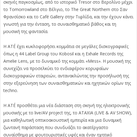
σκηνές παγκοσμίως, από το ιστορικό Tresor στο Βερολίνο μέχρι
το Tomorrowland στο Βέλγιο, το The Great Northern στο Σαν
Φρανσίσκο και το Café Gallery στην Τιφλίδα, και την έχουν κάνει
γνωστή για την ένταση, το συναισθηματικό βάθος και τη
μουσική της φαντασία.
Η ATÉ έχει κυκλοφορήσει κομμάτια σε μεγάλες δισκογραφικές
όπως η 44 Label Group του Kobosil και η Exhale Records της
Amelie Lens, με το δυναμικό της κομμάτι «Mess». Η μουσική της
συνεχίζει να προσελκύει το ενδιαφέρον κορυφαίων
δισκογραφικών εταιρειών, αντανακλώντας την προσήλωσή της
στην εξερεύνηση των συναισθηματικών και ηχητικών ορίων της
techno.
Η ATÉ προσθέτει μια νέα διάσταση στη σκηνή της ηλεκτρονικής
μουσικής με το live/AV project της, το ATAXIA (LIVE & AV SHOW),
μια καθηλωτική οπτικοακουστική εμπειρία και μια δυναμική
ζωντανή παράσταση που συνδυάζει το ακατέργαστο
συναίσθημα με φουτουριστικές υφές και έναν ηχητικό