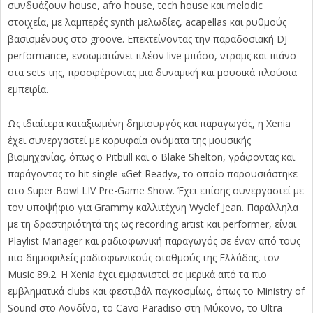
συνδυάζουν house, afro house, tech house και melodic
στοιχεία, με λαμπερές synth μελωδίες, acapellas και ρυθμούς
βασισμένους στο groove. Επεκτείνοντας την παραδοσιακή DJ
performance, ενσωματώνει πλέον live μπάσο, ντραμς και πιάνο
στα sets της, προσφέροντας μια δυναμική και μουσικά πλούσια
εμπειρία.
Ως ιδιαίτερα καταξιωμένη δημιουργός και παραγωγός, η Xenia
έχει συνεργαστεί με κορυφαία ονόματα της μουσικής
βιομηχανίας, όπως ο Pitbull και ο Blake Shelton, γράφοντας και
παράγοντας το hit single «Get Ready», το οποίο παρουσιάστηκε
στο Super Bowl LIV Pre-Game Show. Έχει επίσης συνεργαστεί με
τον υποψήφιο για Grammy καλλιτέχνη Wyclef Jean. Παράλληλα
με τη δραστηριότητά της ως recording artist και performer, είναι
Playlist Manager και ραδιοφωνική παραγωγός σε έναν από τους
πιο δημοφιλείς ραδιοφωνικούς σταθμούς της Ελλάδας, τον
Music 89.2. Η Xenia έχει εμφανιστεί σε μερικά από τα πιο
εμβληματικά clubs και φεστιβάλ παγκοσμίως, όπως το Ministry of
Sound στο Λονδίνο, το Cavo Paradiso στη Μύκονο, το Ultra