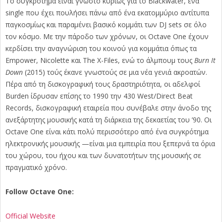
Το συγκρότημα είναι γνωστό κυρίως για το Blackwater, ένα
single που έχει πουλήσει πάνω από ένα εκατομμύριο αντίτυπα
παγκοσμίως και παραμένει βασικό κομμάτι των DJ sets σε όλο
τον κόσμο. Με την πάροδο των χρόνων, οι Octave One έχουν
κερδίσει την αναγνώριση του κοινού για κομμάτια όπως τα
Empower, Nicolette και The X-Files, ενώ το άλμπουμ τους
Burn It
Down
(2015) τούς έκανε γνωστούς σε μια νέα γενιά ακροατών.
Πέρα από τη δισκογραφική τους δραστηριότητα, οι αδελφοί
Burden ίδρυσαν επίσης το 1990 την 430 West/Direct Beat
Records, δισκογραφική εταιρεία που συνέβαλε στην άνοδο της
ανεξάρτητης μουσικής κατά τη διάρκεια της δεκαετίας του ’90. Οι
Octave One είναι κάτι πολύ περισσότερο από ένα συγκρότημα
ηλεκτρονικής μουσικής —είναι μια εμπειρία που ξεπερνά τα όρια
του χώρου, του ήχου και των δυνατοτήτων της μουσικής σε
πραγματικό χρόνο.
Follow Octave One:
Official Website