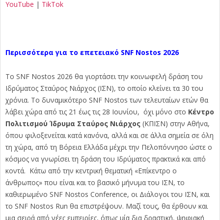
YouTube
|
TikTok
Περισσότερα για το επετειακό SNF Nostos 2026
Το SNF Nostos 2026 θα γιορτάσει την κοινωφελή δράση του
Ιδρύματος Σταύρος Νιάρχος (ΙΣΝ), το οποίο κλείνει τα 30 του
χρόνια. Το δυναμικότερο SNF Nostos των τελευταίων ετών θα
λάβει χώρα από τις 21 έως τις 28 Ιουνίου, όχι μόνο στο
Κέντρο
Πολιτισμού Ίδρυμα Σταύρος Νιάρχος
(ΚΠΙΣΝ) στην Αθήνα,
όπου φιλοξενείται κατά κανόνα, αλλά και σε άλλα σημεία σε όλη
τη χώρα, από τη Βόρεια Ελλάδα μέχρι την Πελοπόννησο ώστε ο
κόσμος να γνωρίσει τη δράση του Ιδρύματος πρακτικά και από
κοντά. Κάτω από την κεντρική θεματική «Επίκεντρο ο
άνθρωπος» που είναι και το βασικό μήνυμα του ΙΣΝ, το
καθιερωμένο SNF Nostos Conference, οι Διάλογοι του ΙΣΝ, και
το SNF Nostos Run θα επιστρέψουν. Μαζί τους, θα έρθουν και
μια σειρά από νέες εμπειρίες, όπως μία δια δραστική, ψηφιακή