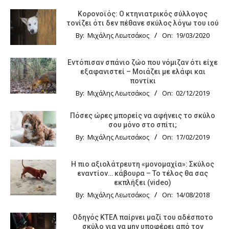
Κορονοϊός: Ο κτηνιατρικός σύλλογος
τονίζει ότι δεν πέθανε σκύλος λόγω του ιού
By:
Μιχάλης Λεωτσάκος
On:
19/03/2020
Εντόπισαν σπάνιο ζώο που νόμιζαν ότι είχε
εξαφανιστεί – Μοιάζει με ελάφι και
ποντίκι
By:
Μιχάλης Λεωτσάκος
On:
02/12/2019
Πόσες ώρες μπορείς να αφήνεις το σκύλο
σου μόνο στο σπίτι;
By:
Μιχάλης Λεωτσάκος
On:
17/02/2019
Η πιο αξιολάτρευτη «μονομαχία»: Σκύλος
εναντίον… κάβουρα – Το τέλος θα σας
εκπλήξει (video)
By:
Μιχάλης Λεωτσάκος
On:
14/08/2018
Οδηγός KTΕΛ παίρνει μαζί του αδέσποτο
σκύλο για να μην υποφέρει από τον