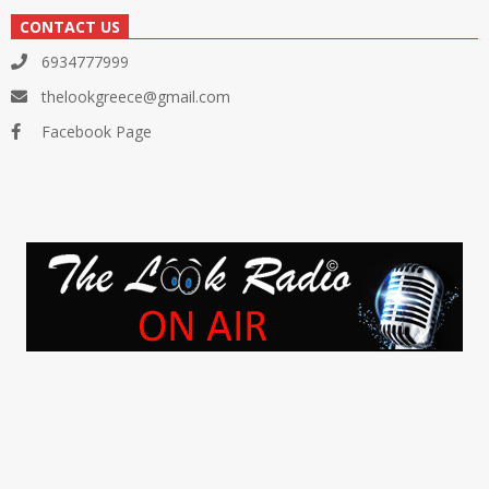
CONTACT US
6934777999
thelookgreece@gmail.com
Facebook Page