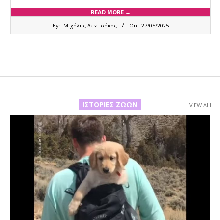
READ MORE →
2025-
By:
Μιχάλης Λεωτσάκος
On:
27/05/2025
05-
27
ΙΣΤΟΡΊΕΣ ΖΏΩΝ
VIEW ALL