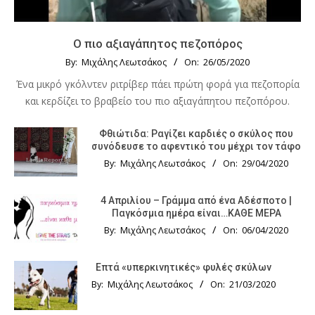
Ο πιο αξιαγάπητος πεζοπόρος
By:
Μιχάλης Λεωτσάκος
On:
26/05/2020
Ένα μικρό γκόλντεν ριτρίβερ πάει πρώτη φορά για πεζοπορία
και κερδίζει το βραβείο του πιο αξιαγάπητου πεζοπόρου.
Φθιώτιδα: Ραγίζει καρδιές ο σκύλος που
συνόδευσε το αφεντικό του μέχρι τον τάφο
By:
Μιχάλης Λεωτσάκος
On:
29/04/2020
4 Απριλίου – Γράμμα από ένα Αδέσποτο |
Παγκόσμια ημέρα είναι…ΚΑΘΕ ΜΕΡΑ
By:
Μιχάλης Λεωτσάκος
On:
06/04/2020
Επτά «υπερκινητικές» φυλές σκύλων
By:
Μιχάλης Λεωτσάκος
On:
21/03/2020