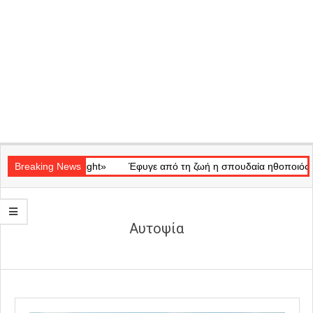
Secondary
κό «Ray of Light»
Navigation
Breaking News
Έφυγε από τη ζωή η σπουδαία ηθοποιός Μάρω
Menu
Αυτοψία