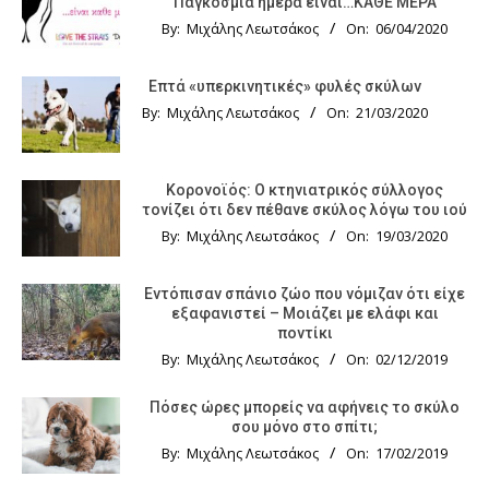
Παγκόσμια ημέρα είναι…ΚΑΘΕ ΜΕΡΑ
By:
Μιχάλης Λεωτσάκος
On:
06/04/2020
Επτά «υπερκινητικές» φυλές σκύλων
By:
Μιχάλης Λεωτσάκος
On:
21/03/2020
Κορονοϊός: Ο κτηνιατρικός σύλλογος
τονίζει ότι δεν πέθανε σκύλος λόγω του ιού
By:
Μιχάλης Λεωτσάκος
On:
19/03/2020
Εντόπισαν σπάνιο ζώο που νόμιζαν ότι είχε
εξαφανιστεί – Μοιάζει με ελάφι και
ποντίκι
By:
Μιχάλης Λεωτσάκος
On:
02/12/2019
Πόσες ώρες μπορείς να αφήνεις το σκύλο
σου μόνο στο σπίτι;
By:
Μιχάλης Λεωτσάκος
On:
17/02/2019