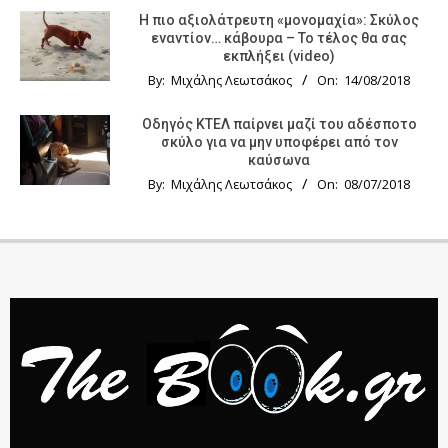
Η πιο αξιολάτρευτη «μονομαχία»: Σκύλος
εναντίον… κάβουρα – Το τέλος θα σας
εκπλήξει (video)
By:
Μιχάλης Λεωτσάκος
On:
14/08/2018
Οδηγός KTΕΛ παίρνει μαζί του αδέσποτο
σκύλο για να μην υποφέρει από τον
καύσωνα
By:
Μιχάλης Λεωτσάκος
On:
08/07/2018