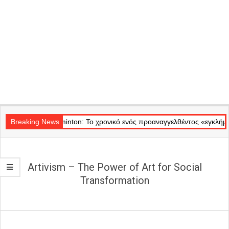
Secondary
Θέατρο Badminton: Το χρονικό ενός προαναγγελθέντος «εγκλήματος» στ
Navigation
Breaking News
Menu
Artivism – The Power of Art for Social
Transformation