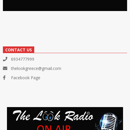
CONTACT US
6934777999
thelookgreece@gmail.com
Facebook Page