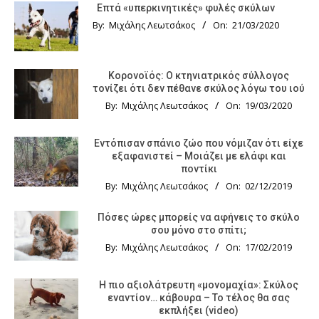
Επτά «υπερκινητικές» φυλές σκύλων
By:
Μιχάλης Λεωτσάκος
On:
21/03/2020
Κορονοϊός: Ο κτηνιατρικός σύλλογος
τονίζει ότι δεν πέθανε σκύλος λόγω του ιού
By:
Μιχάλης Λεωτσάκος
On:
19/03/2020
Εντόπισαν σπάνιο ζώο που νόμιζαν ότι είχε
εξαφανιστεί – Μοιάζει με ελάφι και
ποντίκι
By:
Μιχάλης Λεωτσάκος
On:
02/12/2019
Πόσες ώρες μπορείς να αφήνεις το σκύλο
σου μόνο στο σπίτι;
By:
Μιχάλης Λεωτσάκος
On:
17/02/2019
Η πιο αξιολάτρευτη «μονομαχία»: Σκύλος
εναντίον… κάβουρα – Το τέλος θα σας
εκπλήξει (video)