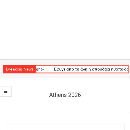
Secondary
κό «Ray of Light»
Navigation
Breaking News
Έφυγε από τη ζωή η σπουδαία ηθοποιός Μάρω
Menu
Athens 2026