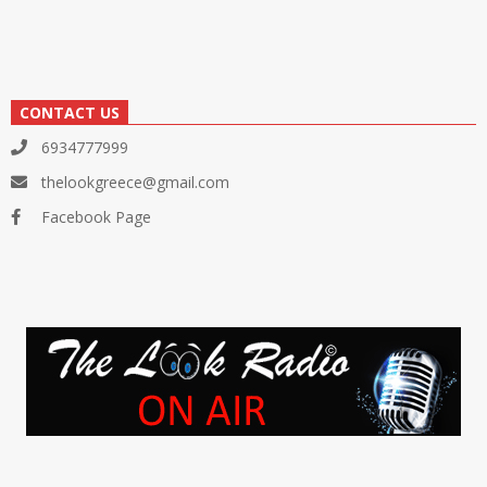
CONTACT US
6934777999
thelookgreece@gmail.com
Facebook Page