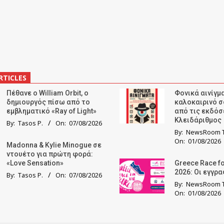
RTICLES
Πέθανε ο William Orbit, ο
Φονικά αινίγμα
δημιουργός πίσω από το
καλοκαιρινό σ
εμβληματικό «Ray of Light»
από τις εκδόσ
Κλειδάριθμος
By:
Tasos P.
On:
07/08/2026
By:
NewsRoom T
On:
01/08/2026
Madonna & Kylie Minogue σε
ντουέτο για πρώτη φορά:
«Love Sensation»
Greece Race fo
2026: Οι εγγρ
By:
Tasos P.
On:
07/08/2026
By:
NewsRoom T
On:
01/08/2026