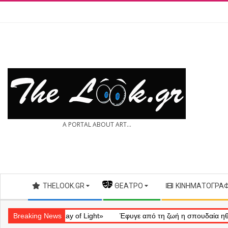
Skip
to
content
THE
A PORTAL ABOUT ART...
LOOK.GR
Secondary
THELOOK.GR
— ΘΈΑΤΡΟ
ΚΙΝΗΜΑΤΟΓΡΆ
Navigation
Menu
ληματικό «Ray of Light»
Breaking News
Έφυγε από τη ζωή η σπουδαία ηθοποιός