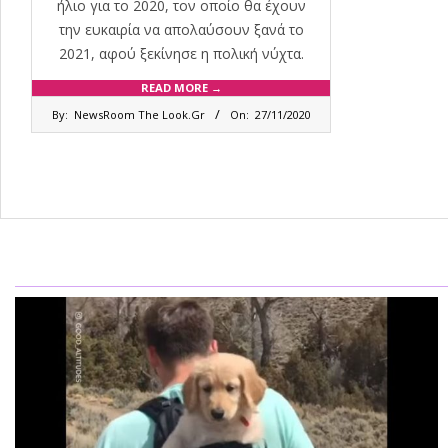
ήλιο για το 2020, τον οποίο θα έχουν
την ευκαιρία να απολαύσουν ξανά το
2021, αφού ξεκίνησε η πολική νύχτα.
READ MORE →
2020-
By:
NewsRoom The Look.Gr
On:
27/11/2020
11-
27