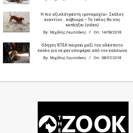
Η πιο αξιολάτρευτη «μονομαχία»: Σκύλος
εναντίον… κάβουρα – Το τέλος θα σας
εκπλήξει (video)
By:
Μιχάλης Λεωτσάκος
On:
14/08/2018
Οδηγός KTΕΛ παίρνει μαζί του αδέσποτο
σκύλο για να μην υποφέρει από τον καύσωνα
By:
Μιχάλης Λεωτσάκος
On:
08/07/2018