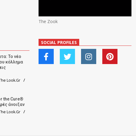
The Zook
SOCIAL PROFILES
τα: Το νέο
ου κόλλημα
εις
he Look.Gr
r the Cure®
αφές άνοιξαν
he Look.Gr