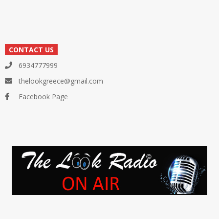
CONTACT US
6934777999
thelookgreece@gmail.com
Facebook Page