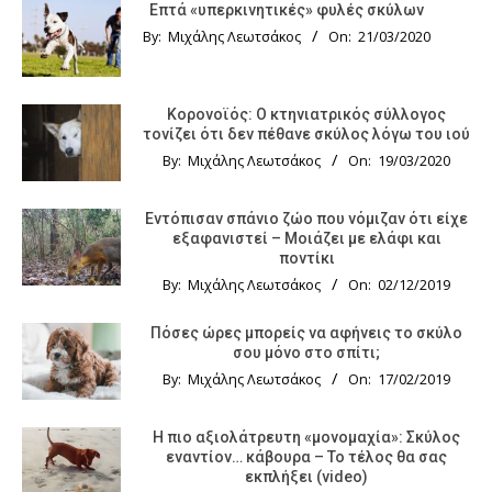
Επτά «υπερκινητικές» φυλές σκύλων
By:
Μιχάλης Λεωτσάκος
On:
21/03/2020
Κορονοϊός: Ο κτηνιατρικός σύλλογος
τονίζει ότι δεν πέθανε σκύλος λόγω του ιού
By:
Μιχάλης Λεωτσάκος
On:
19/03/2020
Εντόπισαν σπάνιο ζώο που νόμιζαν ότι είχε
εξαφανιστεί – Μοιάζει με ελάφι και
ποντίκι
By:
Μιχάλης Λεωτσάκος
On:
02/12/2019
Πόσες ώρες μπορείς να αφήνεις το σκύλο
σου μόνο στο σπίτι;
By:
Μιχάλης Λεωτσάκος
On:
17/02/2019
Η πιο αξιολάτρευτη «μονομαχία»: Σκύλος
εναντίον… κάβουρα – Το τέλος θα σας
εκπλήξει (video)