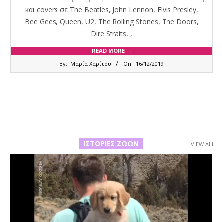
και covers σε The Beatles, John Lennon, Elvis Presley,
Bee Gees, Queen, U2, The Rolling Stones, The Doors,
Dire Straits, ,
READ MORE →
2019-
By:
Μαρία Χαρίτου
On:
16/12/2019
12-
16
ΙΣΤΟΡΊΕΣ ΖΏΩΝ
VIEW ALL