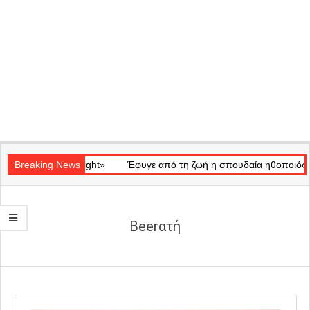
Secondary
κό «Ray of Light»
Navigation
Breaking News
Έφυγε από τη ζωή η σπουδαία ηθοποιός Μάρω
Menu
Beerατή