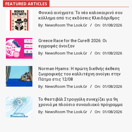
FEATURED ARTICLES
Φονικά αινίγματα: Το νέο καλοκαιρινό σου
κόλλημα από τις εκδόσεις Κλειδάριθμος
By:
NewsRoom The Look.Gr
On:
01/08/2026
Greece Race for the Cure® 2026: Οι
εγγραφές άνοιξαν
By:
NewsRoom The Look.Gr
On:
01/08/2026
Norman Hyams: Η πρώτη διεθνής έκθεση
ζωγραφικής του καλλιτέχνη ανοίγει στην
Πάτμο στις 12/08
By:
NewsRoom The Look.Gr
On:
01/08/2026
Το Φεστιβάλ Στρογγύλη συνεχίζει για 9η
χρονιά με πλούσιο συναυλιακό πρόγραμμα
By:
NewsRoom The Look.Gr
On:
01/08/2026