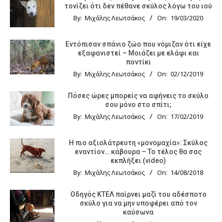
τονίζει ότι δεν πέθανε σκύλος λόγω του ιού
By:
Μιχάλης Λεωτσάκος
On:
19/03/2020
Εντόπισαν σπάνιο ζώο που νόμιζαν ότι είχε
εξαφανιστεί – Μοιάζει με ελάφι και
ποντίκι
By:
Μιχάλης Λεωτσάκος
On:
02/12/2019
Πόσες ώρες μπορείς να αφήνεις το σκύλο
σου μόνο στο σπίτι;
By:
Μιχάλης Λεωτσάκος
On:
17/02/2019
Η πιο αξιολάτρευτη «μονομαχία»: Σκύλος
εναντίον… κάβουρα – Το τέλος θα σας
εκπλήξει (video)
By:
Μιχάλης Λεωτσάκος
On:
14/08/2018
Οδηγός KTΕΛ παίρνει μαζί του αδέσποτο
σκύλο για να μην υποφέρει από τον
καύσωνα