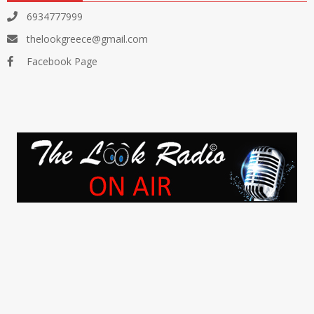
6934777999
thelookgreece@gmail.com
Facebook Page