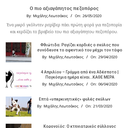
Ο πιο αξιαγάπητος πεζοπόρος
By:
Μιχάλης Λεωτσάκος
On:
26/05/2020
Ένα μικρό γκόλντεν ριτρίβερ πάει πρώτη φορά για πεζοπορία
και κερδίζει το βραβείο του πιο αξιαγάπητου πεζοπόρου.
Φθιώτιδα: Ραγίζει καρδιές ο σκύλος που
συνόδευσε το αφεντικό του μέχρι τον τάφο
By:
Μιχάλης Λεωτσάκος
On:
29/04/2020
4 Απριλίου – Γράμμα από ένα Αδέσποτο |
Παγκόσμια ημέρα είναι…ΚΑΘΕ ΜΕΡΑ
By:
Μιχάλης Λεωτσάκος
On:
06/04/2020
Επτά «υπερκινητικές» φυλές σκύλων
By:
Μιχάλης Λεωτσάκος
On:
21/03/2020
Κορονοϊός: Ο κτηνιατρικός σύλλογος