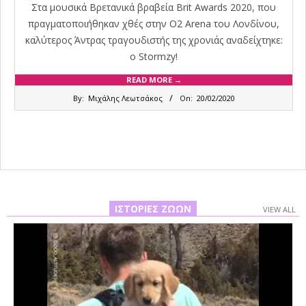
Στα μουσικά Βρετανικά βραβεία Brit Awards 2020, που
πραγματοποιήθηκαν χθές στην Ο2 Arena του Λονδίνου,
καλύτερος Άντρας τραγουδιστής της χρονιάς αναδείχτηκε:
ο Stormzy!
READ MORE →
2020-
By:
Μιχάλης Λεωτσάκος
On:
20/02/2020
02-
20
ΙΣΤΟΡΊΕΣ ΖΏΩΝ
VIEW ALL