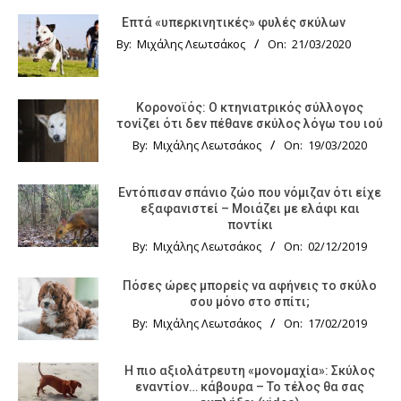
Επτά «υπερκινητικές» φυλές σκύλων
By:
Μιχάλης Λεωτσάκος
On:
21/03/2020
Κορονοϊός: Ο κτηνιατρικός σύλλογος
τονίζει ότι δεν πέθανε σκύλος λόγω του ιού
By:
Μιχάλης Λεωτσάκος
On:
19/03/2020
Εντόπισαν σπάνιο ζώο που νόμιζαν ότι είχε
εξαφανιστεί – Μοιάζει με ελάφι και
ποντίκι
By:
Μιχάλης Λεωτσάκος
On:
02/12/2019
Πόσες ώρες μπορείς να αφήνεις το σκύλο
σου μόνο στο σπίτι;
By:
Μιχάλης Λεωτσάκος
On:
17/02/2019
Η πιο αξιολάτρευτη «μονομαχία»: Σκύλος
εναντίον… κάβουρα – Το τέλος θα σας