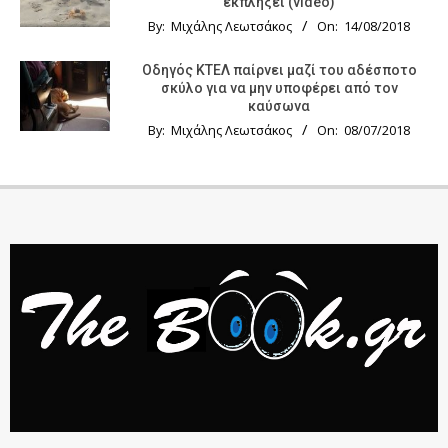
εκπλήξει (video)
By:
Μιχάλης Λεωτσάκος
On:
14/08/2018
Οδηγός KTΕΛ παίρνει μαζί του αδέσποτο
σκύλο για να μην υποφέρει από τον
καύσωνα
By:
Μιχάλης Λεωτσάκος
On:
08/07/2018