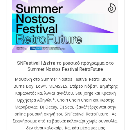
SNFestival | Δείτε το μουσικό πρόγραμμα στο
Summer Nostos Festival RetroFuture
Μουσική στο Summer Nostos Festival RetroFuture
Burna Boy, Low*, ΜΕΛΙSSES, Στέρεο Νόβα*, Δημήτρης
Καμαρωτός και ΆνναΠαγκάλου, Seu Jorge και Κρατική
Ορχήστρα Αθηνών*, Choir! Choir! Choir! και Κωστής
Μαραβέγιας, DJ Decay, DJ Sets, (ξανά*)έρχονται στην
online μoυσική σκηνή του SNFestival RetroFuture Ας
ξεκινήσουμε από τα βασικά: καλοκαίρι χωρίς συναυλία,
δεν είναι καλοκαίρι! Και κάτι μέσα μας μας