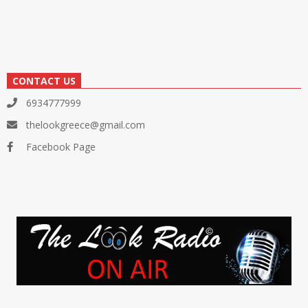
CONTACT US
6934777999
thelookgreece@gmail.com
Facebook Page