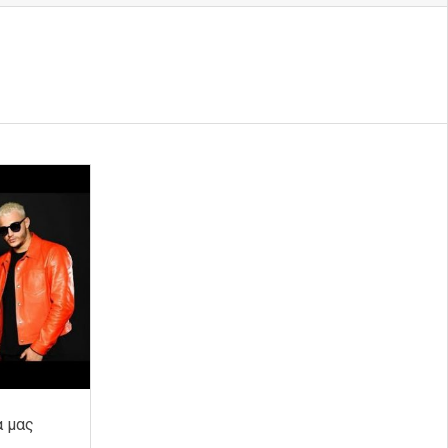
α μας