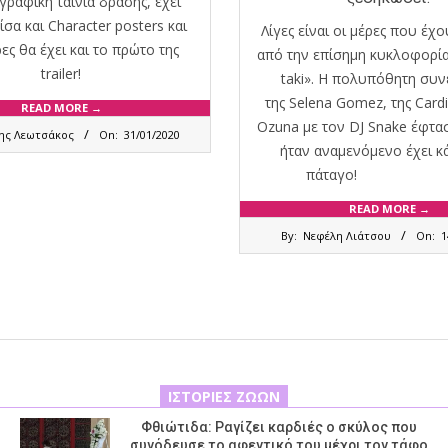
γραφική ταινία δράσης, έχει
ίσα και Character posters και
Λίγες είναι οι μέρες που έχ
ες θα έχει και το πρώτο της
από την επίσημη κυκλοφορία
trailer!
taki». Η πολυπόθητη συν
της Selena Gomez, της Cardi
READ MORE →
Ozuna με τον DJ Snake έφτα
ης Λεωτσάκος
On:
31/01/2020
ήταν αναμενόμενο έχει κ
πάταγ
READ MORE →
2018-
By:
Νεφέλη Λιάτσου
On:
1
10-
14
ΙΣΤΟΡΊΕΣ ΖΏΩΝ
Φθιώτιδα: Ραγίζει καρδιές ο σκύλος που
συνόδευσε το αφεντικό του μέχρι τον τάφο