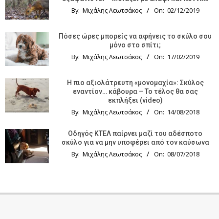
By:
Μιχάλης Λεωτσάκος
On:
02/12/2019
Πόσες ώρες μπορείς να αφήνεις το σκύλο σου
μόνο στο σπίτι;
By:
Μιχάλης Λεωτσάκος
On:
17/02/2019
Η πιο αξιολάτρευτη «μονομαχία»: Σκύλος
εναντίον… κάβουρα – Το τέλος θα σας
εκπλήξει (video)
By:
Μιχάλης Λεωτσάκος
On:
14/08/2018
Οδηγός KTΕΛ παίρνει μαζί του αδέσποτο
σκύλο για να μην υποφέρει από τον καύσωνα
By:
Μιχάλης Λεωτσάκος
On:
08/07/2018