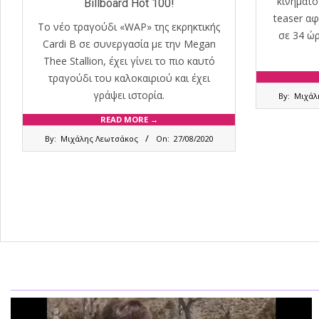
κινηματο
Billboard Hot 100!
teaser αφ
Το νέο τραγούδι «WAP» της εκρηκτικής
σε 34 ώρ
Cardi B σε συνεργασία με την Megan
Thee Stallion, έχει γίνει το πιο καυτό
τραγούδι του καλοκαιριού και έχει
2020-
γράψει ιστορία.
By:
Μιχάλ
01-
31
READ MORE →
2020-
By:
Μιχάλης Λεωτσάκος
On:
27/08/2020
08-
27