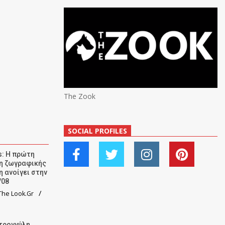
The Zook
SOCIAL PROFILES
: Η πρώτη
ση ζωγραφικής
η ανοίγει στην
/08
he Look.Gr
τρογγύλη