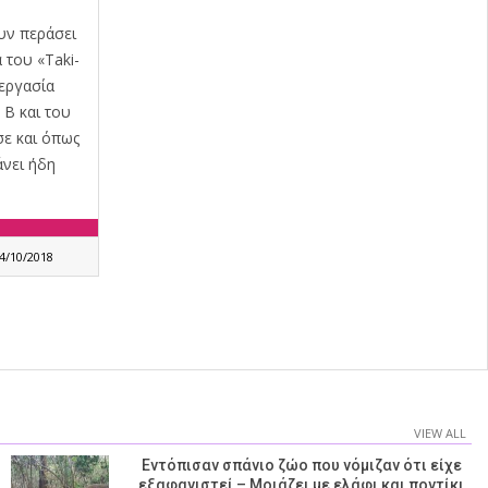
ουν περάσει
 του «Taki-
εργασία
 B και του
σε και όπως
άνει ήδη
ο!
4/10/2018
VIEW ALL
Εντόπισαν σπάνιο ζώο που νόμιζαν ότι είχε
εξαφανιστεί – Μοιάζει με ελάφι και ποντίκι