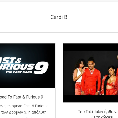
Cardi B
oad To Fast & Furious 9
ναμενόμενο Fast &Furious:
Το «Taki-taki» ήρθε ν
 των Δρόμων 9, η απόλυτη
ξεσηκώσει!