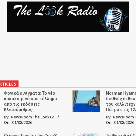
RTICLES
Φονικά αινίγματα: Το νέο
Norman Hyams
καλοκαιρινό σου κόλλημα
διεθνής έκθε
από τις εκδόσεις
του καλλιτέχν
Κλειδάριθμος
Πάτμο στις 12
By:
NewsRoom The Look.Gr
By:
NewsRoom T
On:
01/08/2026
On:
01/08/2026
Greece Race for the Cure®
Το Φεστιβάλ Σ