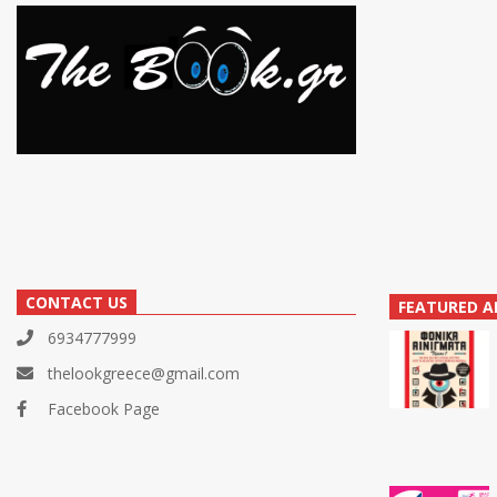
CONTACT US
FEATURED A
6934777999
thelookgreece@gmail.com
Facebook Page