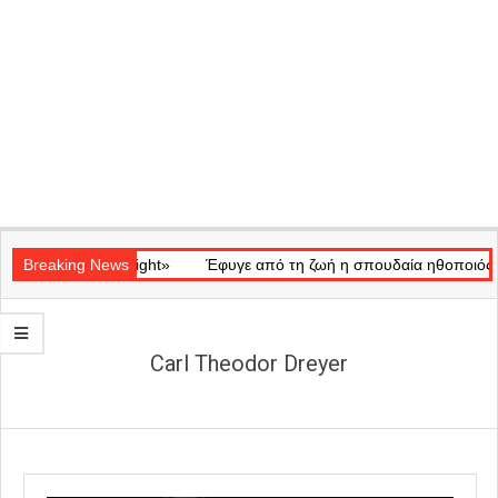
Secondary
ικό «Ray of Light»
Navigation
Breaking News
Έφυγε από τη ζωή η σπουδαία ηθοποιός Μάρω
Menu
Carl Theodor Dreyer