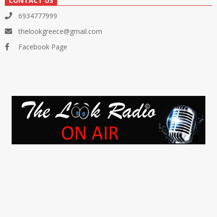
CONTACT US
6934777999
thelookgreece@gmail.com
Facebook Page