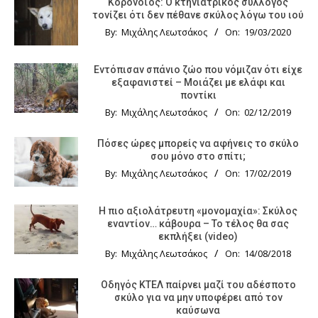
Κορονοϊός: Ο κτηνιατρικός σύλλογος
τονίζει ότι δεν πέθανε σκύλος λόγω του ιού
By:
Μιχάλης Λεωτσάκος
On:
19/03/2020
Εντόπισαν σπάνιο ζώο που νόμιζαν ότι είχε
εξαφανιστεί – Μοιάζει με ελάφι και
ποντίκι
By:
Μιχάλης Λεωτσάκος
On:
02/12/2019
Πόσες ώρες μπορείς να αφήνεις το σκύλο
σου μόνο στο σπίτι;
By:
Μιχάλης Λεωτσάκος
On:
17/02/2019
Η πιο αξιολάτρευτη «μονομαχία»: Σκύλος
εναντίον… κάβουρα – Το τέλος θα σας
εκπλήξει (video)
By:
Μιχάλης Λεωτσάκος
On:
14/08/2018
Οδηγός KTΕΛ παίρνει μαζί του αδέσποτο
σκύλο για να μην υποφέρει από τον
καύσωνα