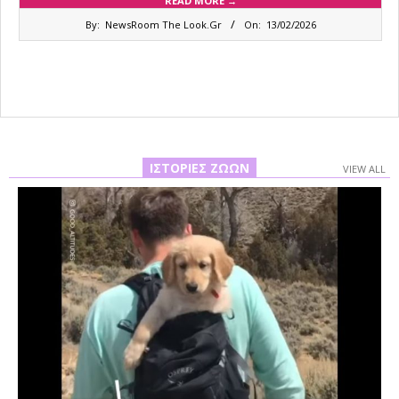
READ MORE →
2026-
By:
NewsRoom The Look.Gr
On:
13/02/2026
02-
13
ΙΣΤΟΡΊΕΣ ΖΏΩΝ
VIEW ALL