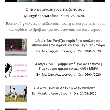
Ο πιο αξιαγάπητος πεζοπόρος
By:
Μιχάλης Λεωτσάκος
On:
26/05/2020
Ένα μικρό γκόλντεν ριτρίβερ πάει πρώτη φορά για πεζοπορία
και κερδίζει το βραβείο του πιο αξιαγάπητου πεζοπόρου.
Φθιώτιδα: Ραγίζει καρδιές ο σκύλος που
συνόδευσε το αφεντικό του μέχρι τον τάφο
By:
Μιχάλης Λεωτσάκος
On:
29/04/2020
4 Απριλίου – Γράμμα από ένα Αδέσποτο |
Παγκόσμια ημέρα είναι…ΚΑΘΕ ΜΕΡΑ
By:
Μιχάλης Λεωτσάκος
On:
06/04/2020
Επτά «υπερκινητικές» φυλές σκύλων
By:
Μιχάλης Λεωτσάκος
On:
21/03/2020