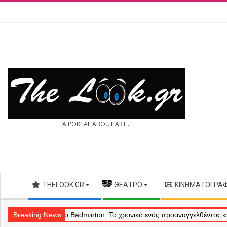
Skip
to
content
THE
A PORTAL ABOUT ART...
LOOK.GR
Secondary
THELOOK.GR
— ΘΈΑΤΡΟ
ΚΙΝΗΜΑΤΟΓΡΆ
Navigation
Menu
ύ
Breaking News
Θέατρο Badminton: Το χρονικό ενός προαναγγελθέντος «εγκλήματο