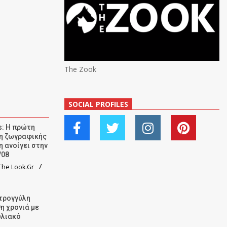
The Zook
SOCIAL PROFILES
: Η πρώτη
ση ζωγραφικής
η ανοίγει στην
/08
he Look.Gr
τρογγύλη
9η χρονιά με
υλιακό