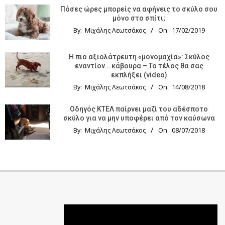
Πόσες ώρες μπορείς να αφήνεις το σκύλο σου
μόνο στο σπίτι;
By:
Μιχάλης Λεωτσάκος
On:
17/02/2019
Η πιο αξιολάτρευτη «μονομαχία»: Σκύλος
εναντίον… κάβουρα – Το τέλος θα σας
εκπλήξει (video)
By:
Μιχάλης Λεωτσάκος
On:
14/08/2018
Οδηγός KTΕΛ παίρνει μαζί του αδέσποτο
σκύλο για να μην υποφέρει από τον καύσωνα
By:
Μιχάλης Λεωτσάκος
On:
08/07/2018