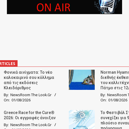
RTICLES
Φονικά αινίγματα: Το νέο
Norman Hyams
καλοκαιρινό σου κόλλημα
διεθνής έκθε
από τις εκδόσεις
του καλλιτέχν
Κλειδάριθμος
Πάτμο στις 12
By:
NewsRoom The Look.Gr
By:
NewsRoom T
On:
01/08/2026
On:
01/08/2026
Greece Race for the Cure®
Το Φεστιβάλ Σ
2026: Οι εγγραφές άνοιξαν
συνεχίζει για 
πλούσιο συνα
By:
NewsRoom The Look.Gr
πρόγραμμα