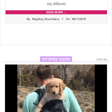
της Αθήνας!
READ MORE →
2019-
By:
Μιχάλης Λεωτσάκος
On:
08/11/2019
11-
08
ΙΣΤΟΡΊΕΣ ΖΏΩΝ
VIEW ALL