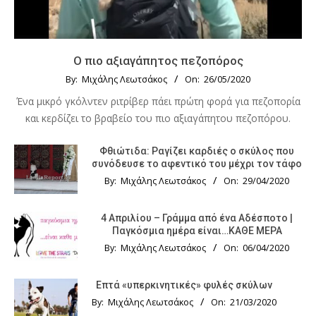
Ο πιο αξιαγάπητος πεζοπόρος
By:
Μιχάλης Λεωτσάκος
On:
26/05/2020
Ένα μικρό γκόλντεν ριτρίβερ πάει πρώτη φορά για πεζοπορία
και κερδίζει το βραβείο του πιο αξιαγάπητου πεζοπόρου.
Φθιώτιδα: Ραγίζει καρδιές ο σκύλος που
συνόδευσε το αφεντικό του μέχρι τον τάφο
By:
Μιχάλης Λεωτσάκος
On:
29/04/2020
4 Απριλίου – Γράμμα από ένα Αδέσποτο |
Παγκόσμια ημέρα είναι…ΚΑΘΕ ΜΕΡΑ
By:
Μιχάλης Λεωτσάκος
On:
06/04/2020
Επτά «υπερκινητικές» φυλές σκύλων
By:
Μιχάλης Λεωτσάκος
On:
21/03/2020