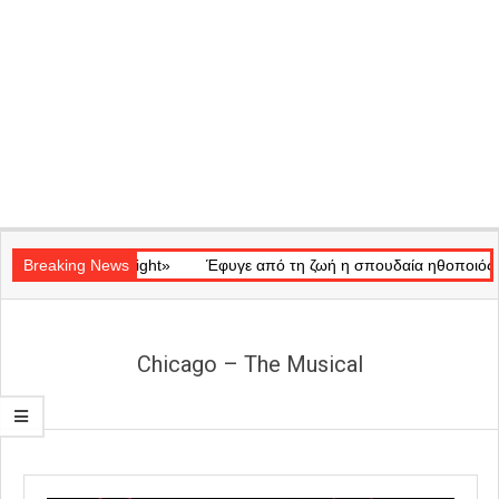
Secondary
ό «Ray of Light»
Navigation
Breaking News
Έφυγε από τη ζωή η σπουδαία ηθοποιός Μάρω 
Menu
Chicago – The Musical