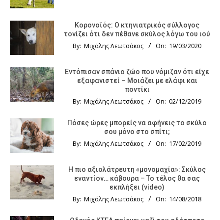
Κορονοϊός: Ο κτηνιατρικός σύλλογος
τονίζει ότι δεν πέθανε σκύλος λόγω του ιού
By:
Μιχάλης Λεωτσάκος
On:
19/03/2020
Εντόπισαν σπάνιο ζώο που νόμιζαν ότι είχε
εξαφανιστεί – Μοιάζει με ελάφι και
ποντίκι
By:
Μιχάλης Λεωτσάκος
On:
02/12/2019
Πόσες ώρες μπορείς να αφήνεις το σκύλο
σου μόνο στο σπίτι;
By:
Μιχάλης Λεωτσάκος
On:
17/02/2019
Η πιο αξιολάτρευτη «μονομαχία»: Σκύλος
εναντίον… κάβουρα – Το τέλος θα σας
εκπλήξει (video)
By:
Μιχάλης Λεωτσάκος
On:
14/08/2018