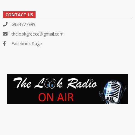
CONTACT US
6934777999
thelookgreece@gmail.com
Facebook Page