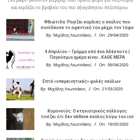
και κερδίζει το βραβείο του πιο αξιαγάπητου πεζοπόρου.
Φθιώτιδα: Ραγίζει καρδιές ο σκύλος που
συνόδευσε το αφεντικό του μέχρι τον τάφο
By:
Μιχάλης Λεωτσάκος
On:
29/04/2020
4 Απριλίου – Γράμμα από ένα Αδέσποτο |
Παγκόσμια ημέρα είναι…ΚΑΘΕ ΜΕΡΑ
By:
Μιχάλης Λεωτσάκος
On:
06/04/2020
Επτά «υπερκινητικές» φυλές σκύλων
By:
Μιχάλης Λεωτσάκος
On:
21/03/2020
Κορονοϊός: Ο κτηνιατρικός σύλλογος
τονίζει ότι δεν πέθανε σκύλος λόγω του ιού
By:
Μιχάλης Λεωτσάκος
On:
19/03/2020