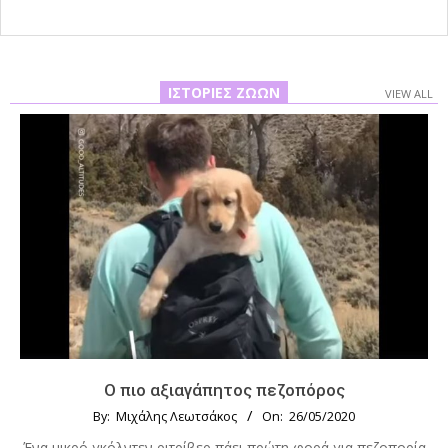
ΙΣΤΟΡΊΕΣ ΖΏΩΝ
VIEW ALL
Ο πιο αξιαγάπητος πεζοπόρος
By:
Μιχάλης Λεωτσάκος
On:
26/05/2020
Ένα μικρό γκόλντεν ριτρίβερ πάει πρώτη φορά για πεζοπορία