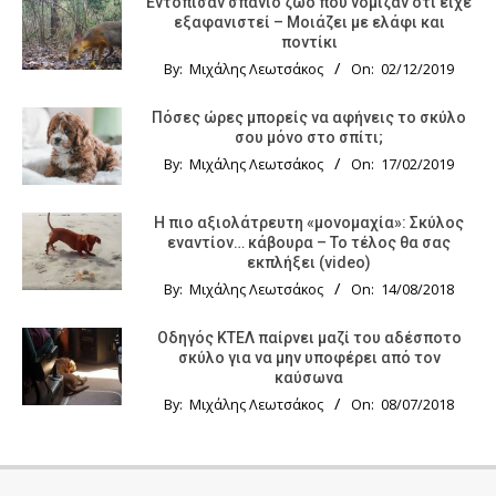
Εντόπισαν σπάνιο ζώο που νόμιζαν ότι είχε
εξαφανιστεί – Μοιάζει με ελάφι και
ποντίκι
By:
Μιχάλης Λεωτσάκος
On:
02/12/2019
Πόσες ώρες μπορείς να αφήνεις το σκύλο
σου μόνο στο σπίτι;
By:
Μιχάλης Λεωτσάκος
On:
17/02/2019
Η πιο αξιολάτρευτη «μονομαχία»: Σκύλος
εναντίον… κάβουρα – Το τέλος θα σας
εκπλήξει (video)
By:
Μιχάλης Λεωτσάκος
On:
14/08/2018
Οδηγός KTΕΛ παίρνει μαζί του αδέσποτο
σκύλο για να μην υποφέρει από τον
καύσωνα
By:
Μιχάλης Λεωτσάκος
On:
08/07/2018