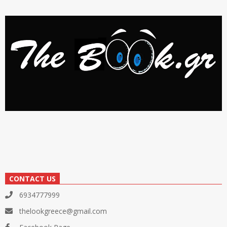
CONTACT US
6934777999
thelookgreece@gmail.com