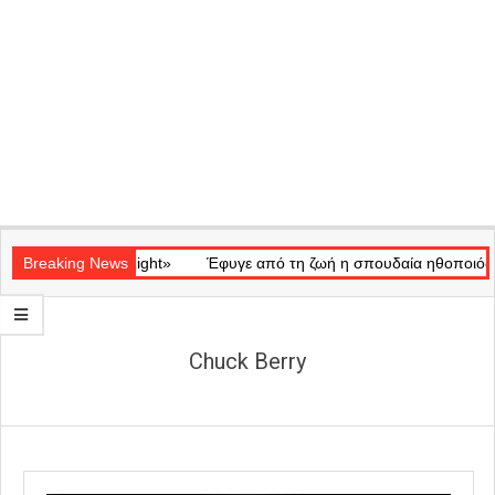
Secondary
ικό «Ray of Light»
Navigation
Breaking News
Έφυγε από τη ζωή η σπουδαία ηθοποιός Μάρω
Menu
Chuck Berry