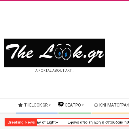
Skip
to
content
THE
A PORTAL ABOUT ART...
LOOK.GR
Secondary
THELOOK.GR
— ΘΈΑΤΡΟ
ΚΙΝΗΜΑΤΟΓΡΆ
Navigation
Menu
ληματικό «Ray of Light»
Breaking News
Έφυγε από τη ζωή η σπουδαία ηθοποιός