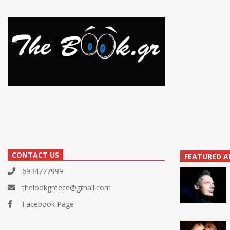
CONTACT US
FEATURED A
6934777999
thelookgreece@gmail.com
Facebook Page