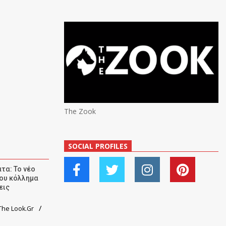
The Zook
SOCIAL PROFILES
τα: Το νέο
ου κόλλημα
εις
he Look.Gr