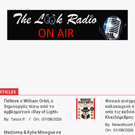
RTICLES
Πέθανε ο William Orbit, ο
Φονικά αινίγμα
δημιουργός πίσω από το
καλοκαιρινό σ
εμβληματικό «Ray of Light»
από τις εκδόσ
Κλειδάριθμος
By:
Tasos P.
On:
07/08/2026
By:
NewsRoom T
On:
01/08/2026
Madonna & Kylie Minogue σε