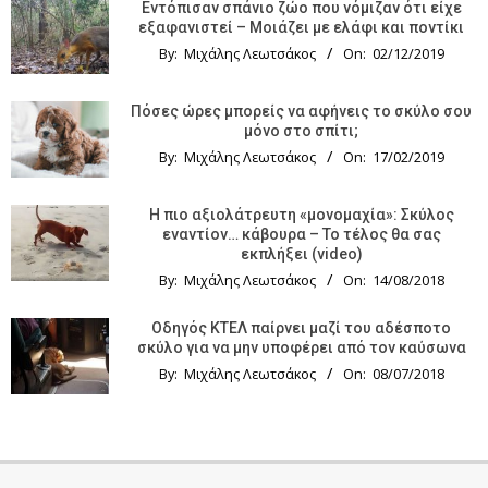
Εντόπισαν σπάνιο ζώο που νόμιζαν ότι είχε
εξαφανιστεί – Μοιάζει με ελάφι και ποντίκι
By:
Μιχάλης Λεωτσάκος
On:
02/12/2019
Πόσες ώρες μπορείς να αφήνεις το σκύλο σου
μόνο στο σπίτι;
By:
Μιχάλης Λεωτσάκος
On:
17/02/2019
Η πιο αξιολάτρευτη «μονομαχία»: Σκύλος
εναντίον… κάβουρα – Το τέλος θα σας
εκπλήξει (video)
By:
Μιχάλης Λεωτσάκος
On:
14/08/2018
Οδηγός KTΕΛ παίρνει μαζί του αδέσποτο
σκύλο για να μην υποφέρει από τον καύσωνα
By:
Μιχάλης Λεωτσάκος
On:
08/07/2018