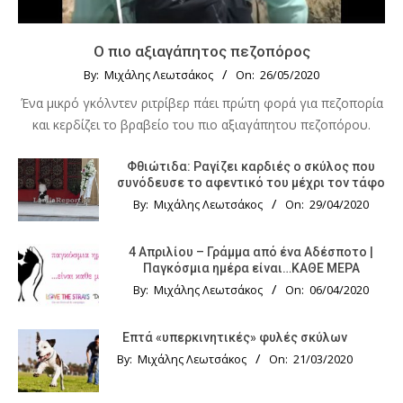
Ο πιο αξιαγάπητος πεζοπόρος
By:
Μιχάλης Λεωτσάκος
On:
26/05/2020
Ένα μικρό γκόλντεν ριτρίβερ πάει πρώτη φορά για πεζοπορία
και κερδίζει το βραβείο του πιο αξιαγάπητου πεζοπόρου.
Φθιώτιδα: Ραγίζει καρδιές ο σκύλος που
συνόδευσε το αφεντικό του μέχρι τον τάφο
By:
Μιχάλης Λεωτσάκος
On:
29/04/2020
4 Απριλίου – Γράμμα από ένα Αδέσποτο |
Παγκόσμια ημέρα είναι…ΚΑΘΕ ΜΕΡΑ
By:
Μιχάλης Λεωτσάκος
On:
06/04/2020
Επτά «υπερκινητικές» φυλές σκύλων
By:
Μιχάλης Λεωτσάκος
On:
21/03/2020