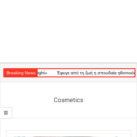
Secondary
κό «Ray of Light»
Navigation
Breaking News
Έφυγε από τη ζωή η σπουδαία ηθοποιός Μάρω
Menu
Cosmetics