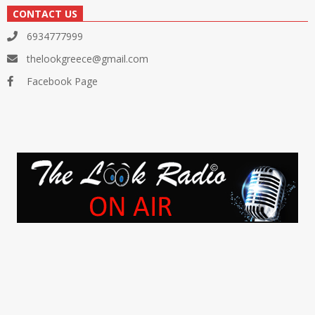
CONTACT US
6934777999
thelookgreece@gmail.com
Facebook Page