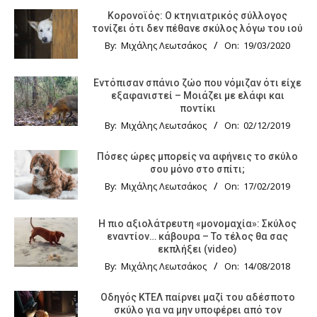
Κορονοϊός: Ο κτηνιατρικός σύλλογος
τονίζει ότι δεν πέθανε σκύλος λόγω του ιού
By:
Μιχάλης Λεωτσάκος
On:
19/03/2020
Εντόπισαν σπάνιο ζώο που νόμιζαν ότι είχε
εξαφανιστεί – Μοιάζει με ελάφι και
ποντίκι
By:
Μιχάλης Λεωτσάκος
On:
02/12/2019
Πόσες ώρες μπορείς να αφήνεις το σκύλο
σου μόνο στο σπίτι;
By:
Μιχάλης Λεωτσάκος
On:
17/02/2019
Η πιο αξιολάτρευτη «μονομαχία»: Σκύλος
εναντίον… κάβουρα – Το τέλος θα σας
εκπλήξει (video)
By:
Μιχάλης Λεωτσάκος
On:
14/08/2018
Οδηγός KTΕΛ παίρνει μαζί του αδέσποτο
σκύλο για να μην υποφέρει από τον