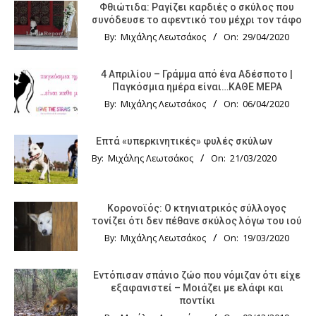
Φθιώτιδα: Ραγίζει καρδιές ο σκύλος που
συνόδευσε το αφεντικό του μέχρι τον τάφο
By:
Μιχάλης Λεωτσάκος
On:
29/04/2020
4 Απριλίου – Γράμμα από ένα Αδέσποτο |
Παγκόσμια ημέρα είναι…ΚΑΘΕ ΜΕΡΑ
By:
Μιχάλης Λεωτσάκος
On:
06/04/2020
Επτά «υπερκινητικές» φυλές σκύλων
By:
Μιχάλης Λεωτσάκος
On:
21/03/2020
Κορονοϊός: Ο κτηνιατρικός σύλλογος
τονίζει ότι δεν πέθανε σκύλος λόγω του ιού
By:
Μιχάλης Λεωτσάκος
On:
19/03/2020
Εντόπισαν σπάνιο ζώο που νόμιζαν ότι είχε
εξαφανιστεί – Μοιάζει με ελάφι και
ποντίκι