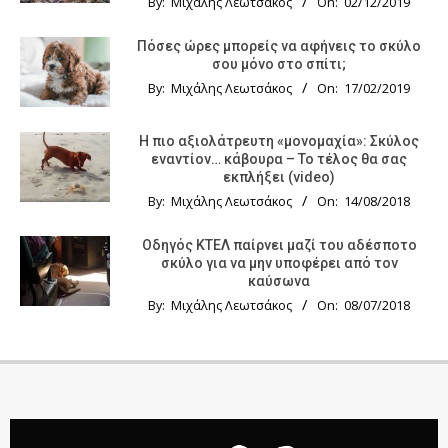
By:
Μιχάλης Λεωτσάκος
On:
02/12/2019
Πόσες ώρες μπορείς να αφήνεις το σκύλο
σου μόνο στο σπίτι;
By:
Μιχάλης Λεωτσάκος
On:
17/02/2019
Η πιο αξιολάτρευτη «μονομαχία»: Σκύλος
εναντίον… κάβουρα – Το τέλος θα σας
εκπλήξει (video)
By:
Μιχάλης Λεωτσάκος
On:
14/08/2018
Οδηγός KTΕΛ παίρνει μαζί του αδέσποτο
σκύλο για να μην υποφέρει από τον
καύσωνα
By:
Μιχάλης Λεωτσάκος
On:
08/07/2018