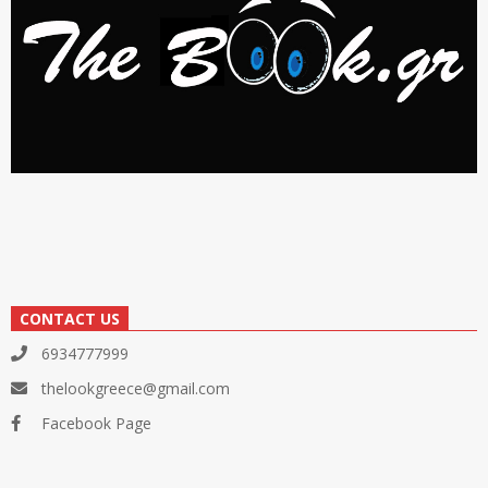
CONTACT US
6934777999
thelookgreece@gmail.com
Facebook Page