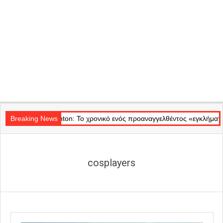
Secondary
ο Badminton: Το χρονικό ενός προαναγγελθέντος «εγκλήματος» στις φλ
Navigation
Breaking News
Menu
cosplayers