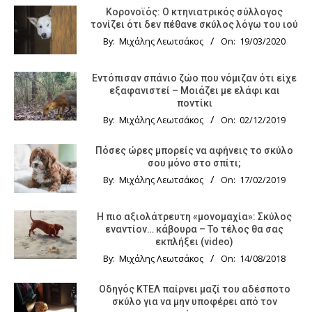
Κορονοϊός: Ο κτηνιατρικός σύλλογος
τονίζει ότι δεν πέθανε σκύλος λόγω του ιού
By:
Μιχάλης Λεωτσάκος
On:
19/03/2020
Εντόπισαν σπάνιο ζώο που νόμιζαν ότι είχε
εξαφανιστεί – Μοιάζει με ελάφι και
ποντίκι
By:
Μιχάλης Λεωτσάκος
On:
02/12/2019
Πόσες ώρες μπορείς να αφήνεις το σκύλο
σου μόνο στο σπίτι;
By:
Μιχάλης Λεωτσάκος
On:
17/02/2019
Η πιο αξιολάτρευτη «μονομαχία»: Σκύλος
εναντίον… κάβουρα – Το τέλος θα σας
εκπλήξει (video)
By:
Μιχάλης Λεωτσάκος
On:
14/08/2018
Οδηγός KTΕΛ παίρνει μαζί του αδέσποτο
σκύλο για να μην υποφέρει από τον