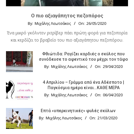
Ο πιο αξιαγάπητος πεζοπόρος
By:
Μιχάλης Λεωτσάκος
On:
26/05/2020
Ένα μικρό γκόλντεν ριτρίβερ πάει πρώτη φορά για πεζοπορία
και κερδίζει το βραβείο του πιο αξιαγάπητου πεζοπόρου.
Φθιώτιδα: Ραγίζει καρδιές ο σκύλος που
συνόδευσε το αφεντικό του μέχρι τον τάφο
By:
Μιχάλης Λεωτσάκος
On:
29/04/2020
4 Απριλίου – Γράμμα από ένα Αδέσποτο |
Παγκόσμια ημέρα είναι…ΚΑΘΕ ΜΕΡΑ
By:
Μιχάλης Λεωτσάκος
On:
06/04/2020
Επτά «υπερκινητικές» φυλές σκύλων
By:
Μιχάλης Λεωτσάκος
On:
21/03/2020