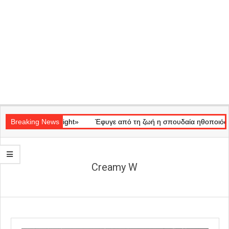
Secondary
ικό «Ray of Light»
Navigation
Breaking News
Έφυγε από τη ζωή η σπουδαία ηθοποιός Μάρω
Menu
Creamy W