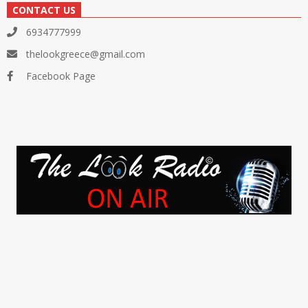
CONTACT US
6934777999
thelookgreece@gmail.com
Facebook Page