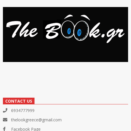
CONTACT US
6934777999
thelookgreece@gmail.com
Facebook Page