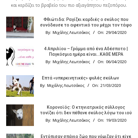
και κερδίζει το βραβείο του πιο αξιαγάπητου πεζοπόρου.
Φθιώτιδα: Ραγίζει καρδιές ο σκύλος που
συνόδευσε το αφεντικό του μέχρι τον τάφο
By:
Μιχάλης Λεωτσάκος
On:
29/04/2020
4 Απριλίου – Γράμμα από ένα Αδέσποτο |
Παγκόσμια ημέρα είναι…ΚΑΘΕ ΜΕΡΑ
By:
Μιχάλης Λεωτσάκος
On:
06/04/2020
Επτά «υπερκινητικές» φυλές σκύλων
By:
Μιχάλης Λεωτσάκος
On:
21/03/2020
Κορονοϊός: Ο κτηνιατρικός σύλλογος
τονίζει ότι δεν πέθανε σκύλος λόγω του ιού
By:
Μιχάλης Λεωτσάκος
On:
19/03/2020
Εντόπισαν σπάνιο ζώο που νόμιζαν ότι είχε