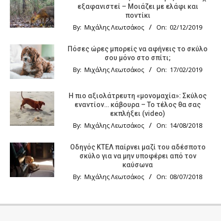
εξαφανιστεί – Μοιάζει με ελάφι και
ποντίκι
By:
Μιχάλης Λεωτσάκος
On:
02/12/2019
Πόσες ώρες μπορείς να αφήνεις το σκύλο
σου μόνο στο σπίτι;
By:
Μιχάλης Λεωτσάκος
On:
17/02/2019
Η πιο αξιολάτρευτη «μονομαχία»: Σκύλος
εναντίον… κάβουρα – Το τέλος θα σας
εκπλήξει (video)
By:
Μιχάλης Λεωτσάκος
On:
14/08/2018
Οδηγός KTΕΛ παίρνει μαζί του αδέσποτο
σκύλο για να μην υποφέρει από τον
καύσωνα
By:
Μιχάλης Λεωτσάκος
On:
08/07/2018