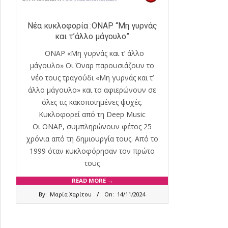
Νέα κυκλοφορία :ΟΝΑΡ “Μη γυρνάς
και τ’άλλο μάγουλο”
ΟΝΑΡ «Μη γυρνάς και τ’ άλλο
μάγουλο» Οι Όναρ παρουσιάζουν το
νέο τους τραγούδι «Μη γυρνάς και τ’
άλλο μάγουλο» και το αφιερώνουν σε
όλες τις κακοποιημένες ψυχές.
Κυκλοφορεί από τη Deep Music
Οι ΟΝΑΡ, συμπληρώνουν φέτος 25
χρόνια από τη δημιουργία τους. Από το
1999 όταν κυκλοφόρησαν τον πρώτο
τους
READ MORE →
2024-
By:
Μαρία Χαρίτου
On:
14/11/2024
11-
14