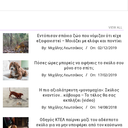
VIEW ALL
Εντόπισαν σπάνιο ζώο που νόμιζαν ότι είχε
εξαφανιστεί – Μοιάζει με ελάφι και ποντίκι
By:
Μιχάλης Λεωτσάκος
On:
02/12/2019
Πόσες ώρες μπορείς να αφήνεις το σκύλο σου
μόνο στο σπίτι;
By:
Μιχάλης Λεωτσάκος
On:
17/02/2019
Η πιο αξιολάτρευτη «μονομαχία»: Σκύλος
εναντίον… κάβουρα – Το τέλος θα σας
εκπλήξει (video)
By:
Μιχάλης Λεωτσάκος
On:
14/08/2018
Οδηγός KTΕΛ παίρνει μαζί του αδέσποτο
σκύλο για να μην υποφέρει από τον καύσωνα