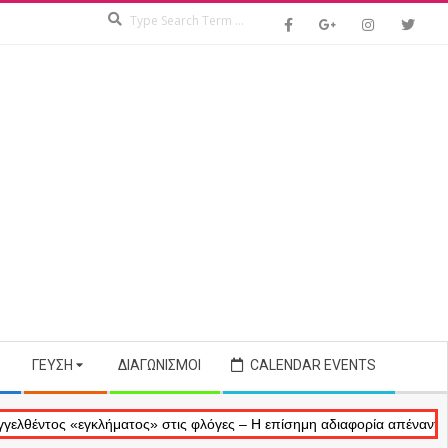
Search
ΓΕΎΣΗ
ΔΙΑΓΩΝΙΣΜΟΊ
CALENDAR EVENTS
ς «εγκλήματος» στις φλόγες – Η επίσημη αδιαφορία απέναντι στις ανα