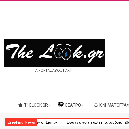
Skip
to
content
THE
A PORTAL ABOUT ART...
LOOK.GR
Secondary
THELOOK.GR
— ΘΈΑΤΡΟ
ΚΙΝΗΜΑΤΟΓΡΆ
Navigation
Menu
ηματικό «Ray of Light»
Breaking News
Έφυγε από τη ζωή η σπουδαία ηθοποιός 