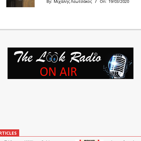
By:
Μιχάλης Λεωτσάκος
On:
19/03/2020
RTICLES