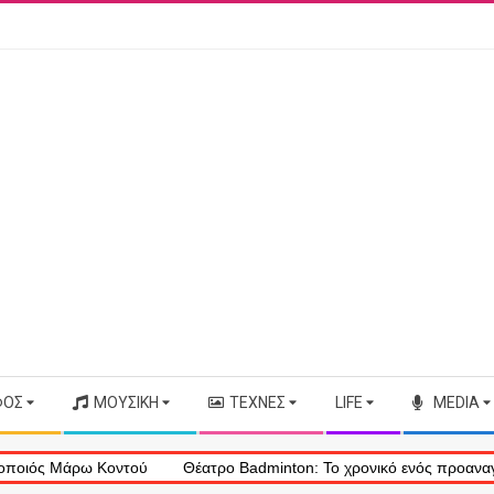
ΦΟΣ
ΜΟΥΣΙΚΉ
ΤΈΧΝΕΣ
LIFE
MEDIA
Μάρω Κοντού
Θέατρο Badminton: Το χρονικό ενός προαναγγελθέντο