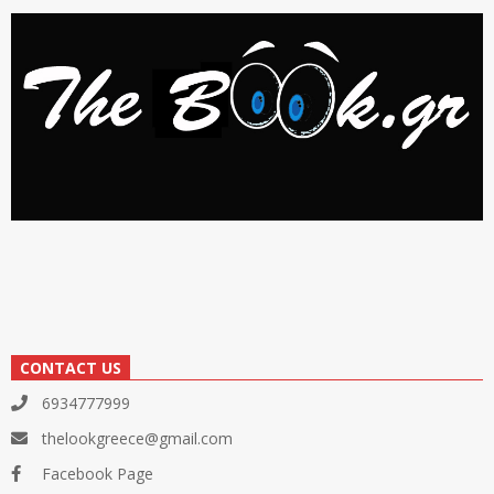
CONTACT US
6934777999
thelookgreece@gmail.com
Facebook Page