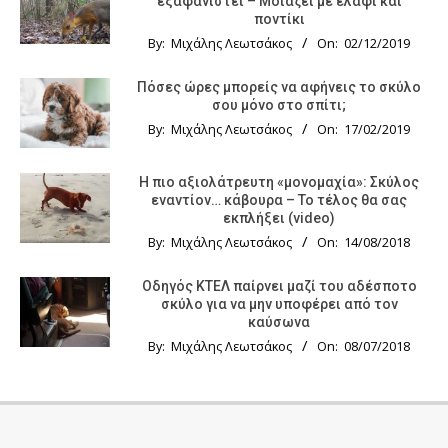
εξαφανιστεί – Μοιάζει με ελάφι και
ποντίκι
By:
Μιχάλης Λεωτσάκος
On:
02/12/2019
Πόσες ώρες μπορείς να αφήνεις το σκύλο
σου μόνο στο σπίτι;
By:
Μιχάλης Λεωτσάκος
On:
17/02/2019
Η πιο αξιολάτρευτη «μονομαχία»: Σκύλος
εναντίον… κάβουρα – Το τέλος θα σας
εκπλήξει (video)
By:
Μιχάλης Λεωτσάκος
On:
14/08/2018
Οδηγός KTΕΛ παίρνει μαζί του αδέσποτο
σκύλο για να μην υποφέρει από τον
καύσωνα
By:
Μιχάλης Λεωτσάκος
On:
08/07/2018