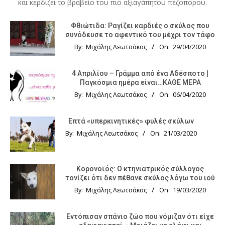
και κερδίζει το βραβείο του πιο αξιαγάπητου πεζοπόρου.
Φθιώτιδα: Ραγίζει καρδιές ο σκύλος που
συνόδευσε το αφεντικό του μέχρι τον τάφο
By:
Μιχάλης Λεωτσάκος
On:
29/04/2020
4 Απριλίου – Γράμμα από ένα Αδέσποτο |
Παγκόσμια ημέρα είναι…ΚΑΘΕ ΜΕΡΑ
By:
Μιχάλης Λεωτσάκος
On:
06/04/2020
Επτά «υπερκινητικές» φυλές σκύλων
By:
Μιχάλης Λεωτσάκος
On:
21/03/2020
Κορονοϊός: Ο κτηνιατρικός σύλλογος
τονίζει ότι δεν πέθανε σκύλος λόγω του ιού
By:
Μιχάλης Λεωτσάκος
On:
19/03/2020
Εντόπισαν σπάνιο ζώο που νόμιζαν ότι είχε