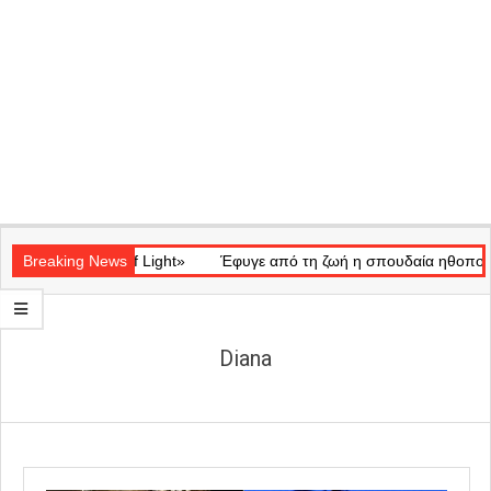
Secondary
ατικό «Ray of Light»
Navigation
Breaking News
Έφυγε από τη ζωή η σπουδαία ηθοποιός Μά
Menu
Diana