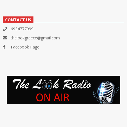
CONTACT US
6934777999
thelookgreece@gmail.com
Facebook Page