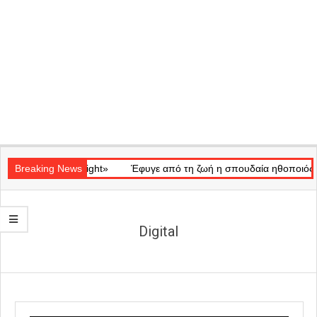
Secondary
κό «Ray of Light»
Navigation
Breaking News
Έφυγε από τη ζωή η σπουδαία ηθοποιός Μάρω
Menu
Digital