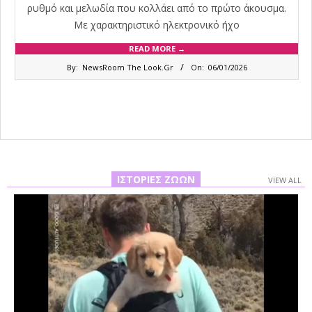
ρυθμό και μελωδία που κολλάει από το πρώτο άκουσμα.
Με χαρακτηριστικό ηλεκτρονικό ήχο
READ MORE →
2026-
By:
NewsRoom The Look.Gr
On:
06/01/2026
01-
06
ΙΣΤΟΡΊΕΣ ΖΏΩΝ
VIEW ALL