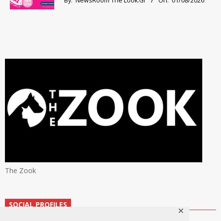
By:
NewsRoom The Look.Gr
On:
01/08/2026
The Zook
SOCIAL PROFILES
✕