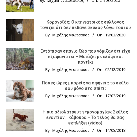
By:
Μιχάλης Λεωτσάκος
On:
21/03/2020
Κορονοϊός: Ο κτηνιατρικός σύλλογος
τονίζει ότι δεν πέθανε σκύλος λόγω του ιού
By:
Μιχάλης Λεωτσάκος
On:
19/03/2020
Εντόπισαν σπάνιο ζώο που νόμιζαν ότι είχε
εξαφανιστεί – Μοιάζει με ελάφι και
ποντίκι
By:
Μιχάλης Λεωτσάκος
On:
02/12/2019
Πόσες ώρες μπορείς να αφήνεις το σκύλο
σου μόνο στο σπίτι;
By:
Μιχάλης Λεωτσάκος
On:
17/02/2019
Η πιο αξιολάτρευτη «μονομαχία»: Σκύλος
εναντίον… κάβουρα – Το τέλος θα σας
εκπλήξει (video)
By:
Μιχάλης Λεωτσάκος
On:
14/08/2018