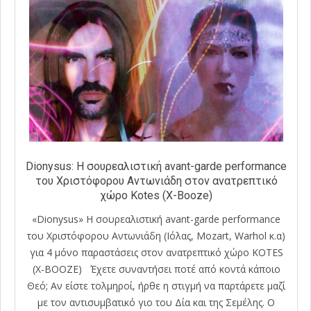
Dionysus: Η σουρεαλιστική avant-garde performance
του Χριστόφορου Αντωνιάδη στον ανατρεπτικό
χώρο Kotes (X-Booze)
«Dionysus» Η σουρεαλιστική avant-garde performance
του Χριστόφορου Αντωνιάδη (Ιόλας, Mozart, Warhol κ.α)
για 4 μόνο παραστάσεις στον ανατρεπτικό χώρο KOTES
(X-BOOZE) Έχετε συναντήσει ποτέ από κοντά κάποιο
Θεό; Αν είστε τολμηροί, ήρθε η στιγμή να παρτάρετε μαζί
με τον αντισυμβατικό γιο του Δία και της Σεμέλης. Ο