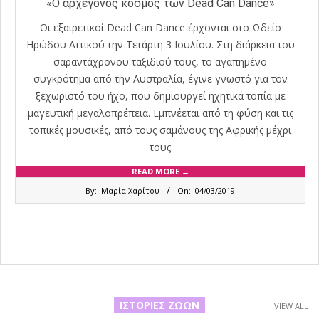
«Ο αρχέγονος κόσμος των Dead Can Dance»
Οι εξαιρετικοί Dead Can Dance έρχονται στο Ωδείο
Ηρώδου Αττικού την Τετάρτη 3 Ιουλίου. Στη διάρκεια του
σαραντάχρονου ταξιδιού τους, το αγαπημένο
συγκρότημα από την Αυστραλία, έγινε γνωστό για τον
ξεχωριστό του ήχο, που δημιουργεί ηχητικά τοπία με
μαγευτική μεγαλοπρέπεια. Εμπνέεται από τη φύση και τις
τοπικές μουσικές, από τους σαμάνους της Αφρικής μέχρι
τους
READ MORE →
2019-
By:
Μαρία Χαρίτου
On:
04/03/2019
03-
04
ΙΣΤΟΡΊΕΣ ΖΏΩΝ
VIEW ALL