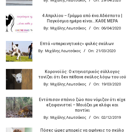
By:
Μιχάλης Λεωτσάκος
On:
29/04/2020
4 Απριλίου – Γράμμα από ένα Αδέσποτο |
Παγκόσμια ημέρα είναι…ΚΑΘΕ ΜΕΡΑ
By:
Μιχάλης Λεωτσάκος
On:
06/04/2020
Επτά «υπερκινητικές» φυλές σκύλων
By:
Μιχάλης Λεωτσάκος
On:
21/03/2020
Κορονοϊός: Ο κτηνιατρικός σύλλογος
τονίζει ότι δεν πέθανε σκύλος λόγω του ιού
By:
Μιχάλης Λεωτσάκος
On:
19/03/2020
Εντόπισαν σπάνιο ζώο που νόμιζαν ότι είχε
εξαφανιστεί – Μοιάζει με ελάφι και
ποντίκι
By:
Μιχάλης Λεωτσάκος
On:
02/12/2019
Πόσες ώρες μπορείς να αφήνεις το σκύλο