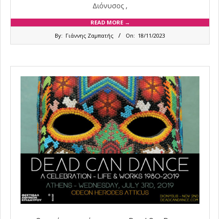
Διόνυσος ,
READ MORE →
2023-
By:
Γιάννης Ζαμπατής
On:
18/11/2023
11-
18