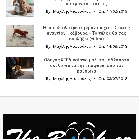
σου μόνο στο σπίτι;
By:
Μιχάλης Λεωτσάκος
On:
17/02/2019
Η πιο αξιολάτρευτη «μονομαχία»: Σκύλος
εναντίον… κάβουρα – Το τέλος θα σας
εκπλήξει (video)
By:
Μιχάλης Λεωτσάκος
On:
14/08/2018
Οδηγός KTΕΛ παίρνει μαζί του αδέσποτο
σκύλο για να μην υποφέρει από τον
καύσωνα
By:
Μιχάλης Λεωτσάκος
On:
08/07/2018