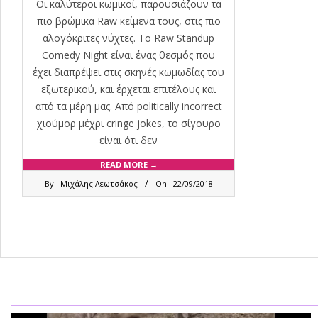
Οι καλύτεροι κωμικοί, παρουσιάζουν τα
πιο βρώμικα Raw κείμενα τους, στις πιο
αλογόκριτες νύχτες. To Raw Standup
Comedy Night είναι ένας θεσμός που
έχει διαπρέψει στις σκηνές κωμωδίας του
εξωτερικού, και έρχεται επιτέλους και
από τα μέρη μας. Από politically incorrect
χιούμορ μέχρι cringe jokes, το σίγουρο
είναι ότι δεν
READ MORE →
2018-
By:
Μιχάλης Λεωτσάκος
On:
22/09/2018
09-
22