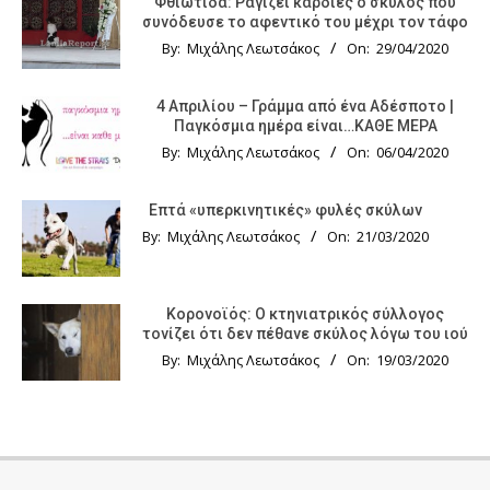
Φθιώτιδα: Ραγίζει καρδιές ο σκύλος που
συνόδευσε το αφεντικό του μέχρι τον τάφο
By:
Μιχάλης Λεωτσάκος
On:
29/04/2020
4 Απριλίου – Γράμμα από ένα Αδέσποτο |
Παγκόσμια ημέρα είναι…ΚΑΘΕ ΜΕΡΑ
By:
Μιχάλης Λεωτσάκος
On:
06/04/2020
Επτά «υπερκινητικές» φυλές σκύλων
By:
Μιχάλης Λεωτσάκος
On:
21/03/2020
Κορονοϊός: Ο κτηνιατρικός σύλλογος
τονίζει ότι δεν πέθανε σκύλος λόγω του ιού
By:
Μιχάλης Λεωτσάκος
On:
19/03/2020