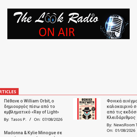
RTICLES
Πέθανε ο William Orbit, ο
Φονικά αινίγμα
δημιουργός πίσω από το
καλοκαιρινό σ
εμβληματικό «Ray of Light»
από τις εκδόσ
Κλειδάριθμος
By:
Tasos P.
On:
07/08/2026
By:
NewsRoom T
On:
01/08/2026
Madonna & Kylie Minogue σε