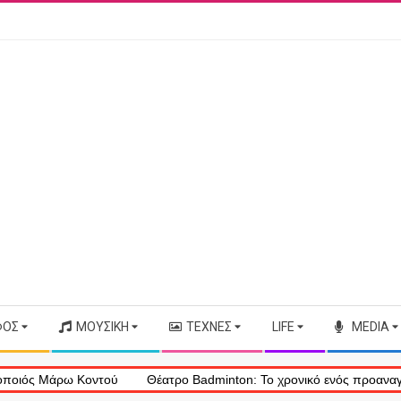
ΦΟΣ
ΜΟΥΣΙΚΉ
ΤΈΧΝΕΣ
LIFE
MEDIA
Μάρω Κοντού
Θέατρο Badminton: Το χρονικό ενός προαναγγελθέντο