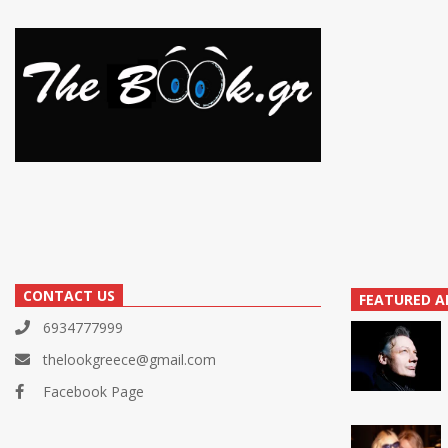
CONTACT US
FEATURED A
6934777999
thelookgreece@gmail.com
Facebook Page