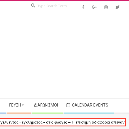
Search
ΓΕΎΣΗ
ΔΙΑΓΩΝΙΣΜΟΊ
CALENDAR EVENTS
ς «εγκλήματος» στις φλόγες – Η επίσημη αδιαφορία απέναντι στις ανα