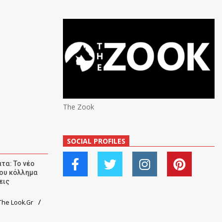
The Zook
SOCIAL PROFILES
τα: Το νέο
ου κόλλημα
εις
he Look.Gr