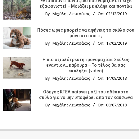
Εντόπισαν σπάνιο ζώο που νόμιζαν ότι είχε
εξαφανιστεί – Μοιάζει με ελάφι και ποντίκι
By:
Μιχάλης Λεωτσάκος
On:
02/12/2019
Πόσες ώρες μπορείς να αφήνεις το σκύλο σου
μόνο στο σπίτι;
By:
Μιχάλης Λεωτσάκος
On:
17/02/2019
Η πιο αξιολάτρευτη «μονομαχία»: Σκύλος
εναντίον… κάβουρα – Το τέλος θα σας
εκπλήξει (video)
By:
Μιχάλης Λεωτσάκος
On:
14/08/2018
Οδηγός KTΕΛ παίρνει μαζί του αδέσποτο
σκύλο για να μην υποφέρει από τον καύσωνα
By:
Μιχάλης Λεωτσάκος
On:
08/07/2018