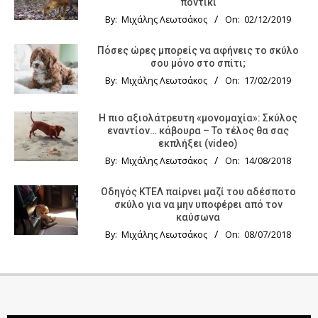
ποντίκι
By:
Μιχάλης Λεωτσάκος
On:
02/12/2019
Πόσες ώρες μπορείς να αφήνεις το σκύλο
σου μόνο στο σπίτι;
By:
Μιχάλης Λεωτσάκος
On:
17/02/2019
Η πιο αξιολάτρευτη «μονομαχία»: Σκύλος
εναντίον… κάβουρα – Το τέλος θα σας
εκπλήξει (video)
By:
Μιχάλης Λεωτσάκος
On:
14/08/2018
Οδηγός KTΕΛ παίρνει μαζί του αδέσποτο
σκύλο για να μην υποφέρει από τον
καύσωνα
By:
Μιχάλης Λεωτσάκος
On:
08/07/2018