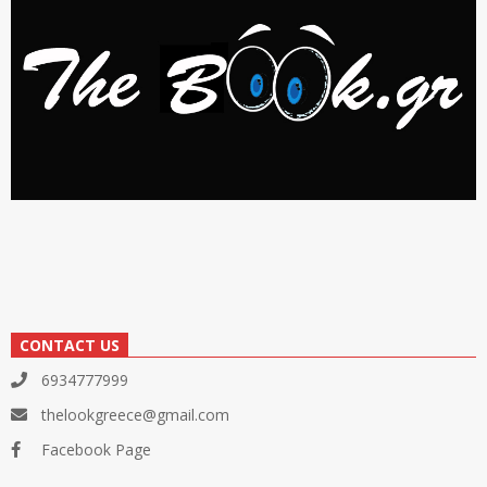
CONTACT US
6934777999
thelookgreece@gmail.com
Facebook Page