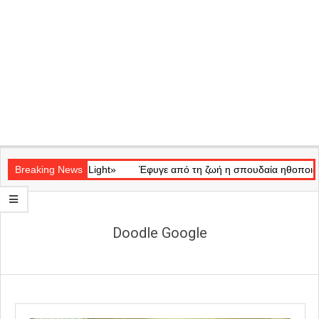
Secondary
τικό «Ray of Light»
Navigation
Breaking News
Έφυγε από τη ζωή η σπουδαία ηθοποιός Μά
Menu
Doodle Google