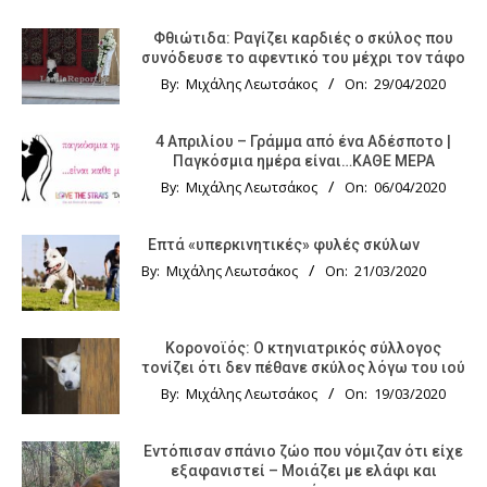
Φθιώτιδα: Ραγίζει καρδιές ο σκύλος που
συνόδευσε το αφεντικό του μέχρι τον τάφο
By:
Μιχάλης Λεωτσάκος
On:
29/04/2020
4 Απριλίου – Γράμμα από ένα Αδέσποτο |
Παγκόσμια ημέρα είναι…ΚΑΘΕ ΜΕΡΑ
By:
Μιχάλης Λεωτσάκος
On:
06/04/2020
Επτά «υπερκινητικές» φυλές σκύλων
By:
Μιχάλης Λεωτσάκος
On:
21/03/2020
Κορονοϊός: Ο κτηνιατρικός σύλλογος
τονίζει ότι δεν πέθανε σκύλος λόγω του ιού
By:
Μιχάλης Λεωτσάκος
On:
19/03/2020
Εντόπισαν σπάνιο ζώο που νόμιζαν ότι είχε
εξαφανιστεί – Μοιάζει με ελάφι και