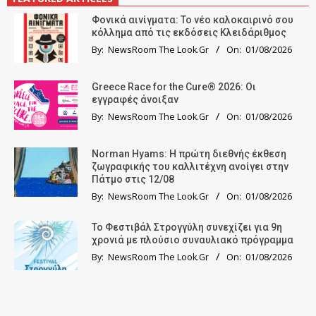
Φονικά αινίγματα: Το νέο καλοκαιρινό σου
κόλλημα από τις εκδόσεις Κλειδάριθμος
By:
NewsRoom The Look.Gr
On:
01/08/2026
Greece Race for the Cure® 2026: Οι
εγγραφές άνοιξαν
By:
NewsRoom The Look.Gr
On:
01/08/2026
Norman Hyams: Η πρώτη διεθνής έκθεση
ζωγραφικής του καλλιτέχνη ανοίγει στην
Πάτμο στις 12/08
By:
NewsRoom The Look.Gr
On:
01/08/2026
Το Φεστιβάλ Στρογγύλη συνεχίζει για 9η
χρονιά με πλούσιο συναυλιακό πρόγραμμα
By:
NewsRoom The Look.Gr
On:
01/08/2026