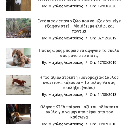
By:
Μιχάλης Λεωτσάκος
On:
19/03/2020
Εντόπισαν σπάνιο ζώο που νόμιζαν ότι είχε
εξαφανιστεί – Μοιάζει με ελάφι και
ποντίκι
By:
Μιχάλης Λεωτσάκος
On:
02/12/2019
Πόσες ώρες μπορείς να αφήνεις το σκύλο
σου μόνο στο σπίτι;
By:
Μιχάλης Λεωτσάκος
On:
17/02/2019
Η πιο αξιολάτρευτη «μονομαχία»: Σκύλος
εναντίον… κάβουρα – Το τέλος θα σας
εκπλήξει (video)
By:
Μιχάλης Λεωτσάκος
On:
14/08/2018
Οδηγός KTΕΛ παίρνει μαζί του αδέσποτο
σκύλο για να μην υποφέρει από τον
καύσωνα
By:
Μιχάλης Λεωτσάκος
On:
08/07/2018