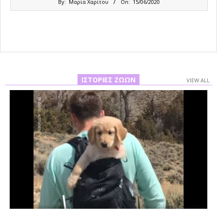
By:
Μαρία Χαρίτου
On:
15/06/2020
06-
15
ΙΣΤΟΡΊΕΣ ΖΏΩΝ
VIEW ALL