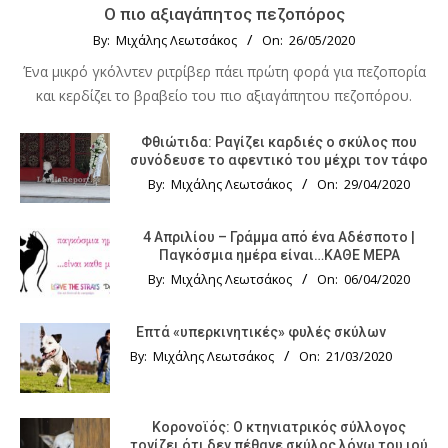
Ο πιο αξιαγάπητος πεζοπόρος
By:
Μιχάλης Λεωτσάκος
On:
26/05/2020
Ένα μικρό γκόλντεν ριτρίβερ πάει πρώτη φορά για πεζοπορία
και κερδίζει το βραβείο του πιο αξιαγάπητου πεζοπόρου.
Φθιώτιδα: Ραγίζει καρδιές ο σκύλος που
συνόδευσε το αφεντικό του μέχρι τον τάφο
By:
Μιχάλης Λεωτσάκος
On:
29/04/2020
4 Απριλίου – Γράμμα από ένα Αδέσποτο |
Παγκόσμια ημέρα είναι…ΚΑΘΕ ΜΕΡΑ
By:
Μιχάλης Λεωτσάκος
On:
06/04/2020
Επτά «υπερκινητικές» φυλές σκύλων
By:
Μιχάλης Λεωτσάκος
On:
21/03/2020
Κορονοϊός: Ο κτηνιατρικός σύλλογος
τονίζει ότι δεν πέθανε σκύλος λόγω του ιού