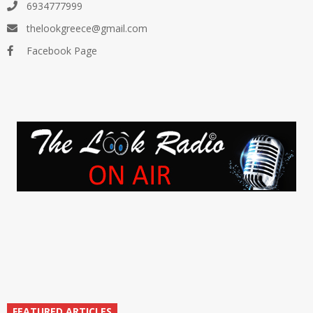
6934777999
thelookgreece@gmail.com
Facebook Page
FEATURED ARTICLES