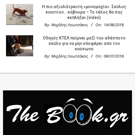
Η πιο αξιολάτρευτη «μονομαχία»: Σκύλος
εναντίον… κάβουρα – Το τέλος θα σας
εκπλήξει (video)
By:
Μιχάλης Λεωτσάκος
On:
14/08/2018
Οδηγός KTΕΛ παίρνει μαζί του αδέσποτο
σκύλο για να μην υποφέρει από τον
καύσωνα
By:
Μιχάλης Λεωτσάκος
On:
08/07/2018