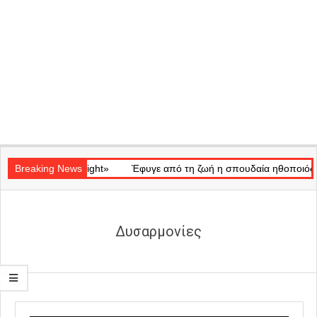
Secondary
κό «Ray of Light»
Navigation
Breaking News
Έφυγε από τη ζωή η σπουδαία ηθοποιός Μάρω 
Menu
Δυσαρμονίες