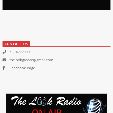
CONTACT US
6934777999
thelookgreece@gmail.com
Facebook Page