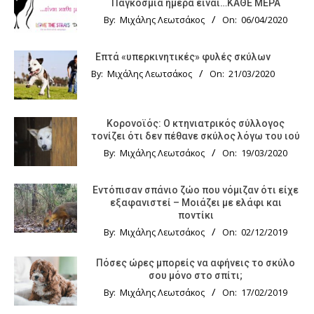
Παγκόσμια ημέρα είναι…ΚΑΘΕ ΜΕΡΑ
By:
Μιχάλης Λεωτσάκος
On:
06/04/2020
Επτά «υπερκινητικές» φυλές σκύλων
By:
Μιχάλης Λεωτσάκος
On:
21/03/2020
Κορονοϊός: Ο κτηνιατρικός σύλλογος
τονίζει ότι δεν πέθανε σκύλος λόγω του ιού
By:
Μιχάλης Λεωτσάκος
On:
19/03/2020
Εντόπισαν σπάνιο ζώο που νόμιζαν ότι είχε
εξαφανιστεί – Μοιάζει με ελάφι και
ποντίκι
By:
Μιχάλης Λεωτσάκος
On:
02/12/2019
Πόσες ώρες μπορείς να αφήνεις το σκύλο
σου μόνο στο σπίτι;
By:
Μιχάλης Λεωτσάκος
On:
17/02/2019