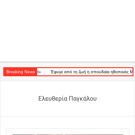
Secondary
Ray of Light»
Navigation
Breaking News
Έφυγε από τη ζωή η σπουδαία ηθοποιός Μάρω Κον
Menu
Ελευθερία Παγκάλου