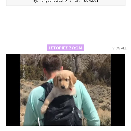
By:
Γρηγόρης Δανιήλ
On:
13/07/2021
07-
13
ΙΣΤΟΡΊΕΣ ΖΏΩΝ
VIEW ALL