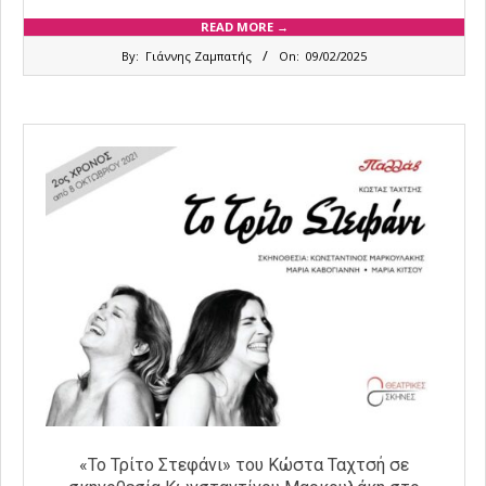
READ MORE →
2025-
By:
Γιάννης Ζαμπατής
On:
09/02/2025
02-
09
«Το Τρίτο Στεφάνι» του Κώστα Ταχτσή σε