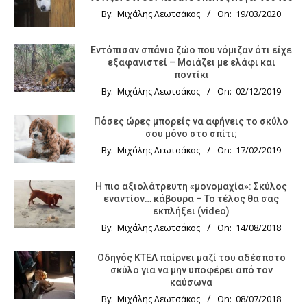
By:
Μιχάλης Λεωτσάκος
On:
19/03/2020
Εντόπισαν σπάνιο ζώο που νόμιζαν ότι είχε
εξαφανιστεί – Μοιάζει με ελάφι και
ποντίκι
By:
Μιχάλης Λεωτσάκος
On:
02/12/2019
Πόσες ώρες μπορείς να αφήνεις το σκύλο
σου μόνο στο σπίτι;
By:
Μιχάλης Λεωτσάκος
On:
17/02/2019
Η πιο αξιολάτρευτη «μονομαχία»: Σκύλος
εναντίον… κάβουρα – Το τέλος θα σας
εκπλήξει (video)
By:
Μιχάλης Λεωτσάκος
On:
14/08/2018
Οδηγός KTΕΛ παίρνει μαζί του αδέσποτο
σκύλο για να μην υποφέρει από τον
καύσωνα
By:
Μιχάλης Λεωτσάκος
On:
08/07/2018