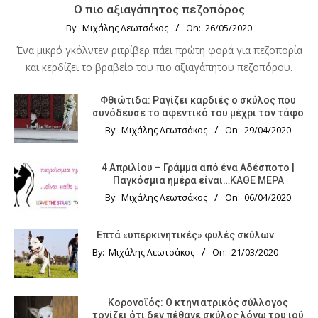
Ο πιο αξιαγάπητος πεζοπόρος
By:
Μιχάλης Λεωτσάκος
On:
26/05/2020
Ένα μικρό γκόλντεν ριτρίβερ πάει πρώτη φορά για πεζοπορία
και κερδίζει το βραβείο του πιο αξιαγάπητου πεζοπόρου.
Φθιώτιδα: Ραγίζει καρδιές ο σκύλος που
συνόδευσε το αφεντικό του μέχρι τον τάφο
By:
Μιχάλης Λεωτσάκος
On:
29/04/2020
4 Απριλίου – Γράμμα από ένα Αδέσποτο |
Παγκόσμια ημέρα είναι…ΚΑΘΕ ΜΕΡΑ
By:
Μιχάλης Λεωτσάκος
On:
06/04/2020
Επτά «υπερκινητικές» φυλές σκύλων
By:
Μιχάλης Λεωτσάκος
On:
21/03/2020
Κορονοϊός: Ο κτηνιατρικός σύλλογος
τονίζει ότι δεν πέθανε σκύλος λόγω του ιού