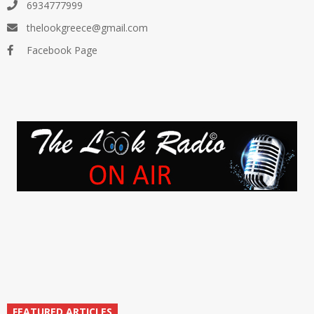
6934777999
thelookgreece@gmail.com
Facebook Page
FEATURED ARTICLES