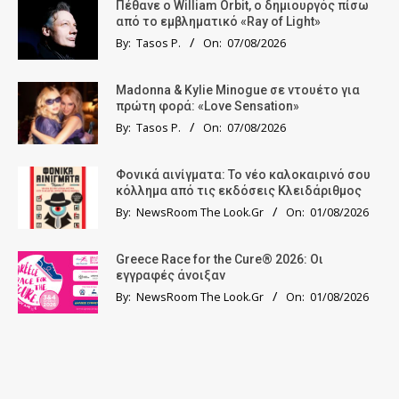
Πέθανε ο William Orbit, ο δημιουργός πίσω
από το εμβληματικό «Ray of Light»
By:
Tasos P.
On:
07/08/2026
Madonna & Kylie Minogue σε ντουέτο για
πρώτη φορά: «Love Sensation»
By:
Tasos P.
On:
07/08/2026
Φονικά αινίγματα: Το νέο καλοκαιρινό σου
κόλλημα από τις εκδόσεις Κλειδάριθμος
By:
NewsRoom The Look.Gr
On:
01/08/2026
Greece Race for the Cure® 2026: Οι
εγγραφές άνοιξαν
By:
NewsRoom The Look.Gr
On:
01/08/2026