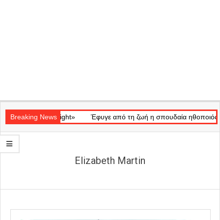
Secondary
κό «Ray of Light»
Navigation
Breaking News
Έφυγε από τη ζωή η σπουδαία ηθοποιός Μάρω
Menu
Elizabeth Martin