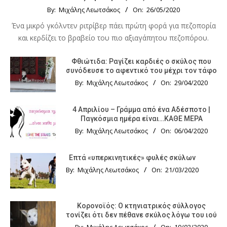
By:
Μιχάλης Λεωτσάκος
On:
26/05/2020
Ένα μικρό γκόλντεν ριτρίβερ πάει πρώτη φορά για πεζοπορία
και κερδίζει το βραβείο του πιο αξιαγάπητου πεζοπόρου.
Φθιώτιδα: Ραγίζει καρδιές ο σκύλος που
συνόδευσε το αφεντικό του μέχρι τον τάφο
By:
Μιχάλης Λεωτσάκος
On:
29/04/2020
4 Απριλίου – Γράμμα από ένα Αδέσποτο |
Παγκόσμια ημέρα είναι…ΚΑΘΕ ΜΕΡΑ
By:
Μιχάλης Λεωτσάκος
On:
06/04/2020
Επτά «υπερκινητικές» φυλές σκύλων
By:
Μιχάλης Λεωτσάκος
On:
21/03/2020
Κορονοϊός: Ο κτηνιατρικός σύλλογος
τονίζει ότι δεν πέθανε σκύλος λόγω του ιού