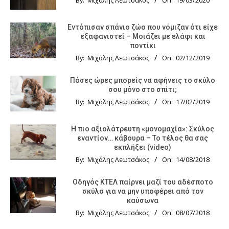
By:
Μιχάλης Λεωτσάκος
On:
19/03/2020
Εντόπισαν σπάνιο ζώο που νόμιζαν ότι είχε
εξαφανιστεί – Μοιάζει με ελάφι και
ποντίκι
By:
Μιχάλης Λεωτσάκος
On:
02/12/2019
Πόσες ώρες μπορείς να αφήνεις το σκύλο
σου μόνο στο σπίτι;
By:
Μιχάλης Λεωτσάκος
On:
17/02/2019
Η πιο αξιολάτρευτη «μονομαχία»: Σκύλος
εναντίον… κάβουρα – Το τέλος θα σας
εκπλήξει (video)
By:
Μιχάλης Λεωτσάκος
On:
14/08/2018
Οδηγός KTΕΛ παίρνει μαζί του αδέσποτο
σκύλο για να μην υποφέρει από τον
καύσωνα
By:
Μιχάλης Λεωτσάκος
On:
08/07/2018