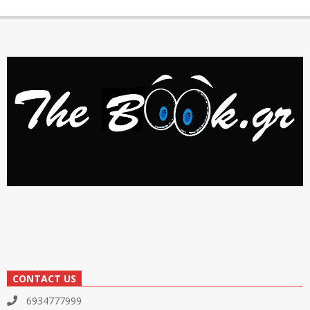
CONTACT US
6934777999