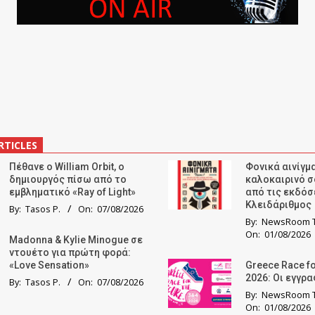
RTICLES
Πέθανε ο William Orbit, ο
Φονικά αινίγμα
δημιουργός πίσω από το
καλοκαιρινό σ
εμβληματικό «Ray of Light»
από τις εκδόσ
Κλειδάριθμος
By:
Tasos P.
On:
07/08/2026
By:
NewsRoom T
On:
01/08/2026
Madonna & Kylie Minogue σε
ντουέτο για πρώτη φορά:
«Love Sensation»
Greece Race fo
2026: Οι εγγρ
By:
Tasos P.
On:
07/08/2026
By:
NewsRoom T
On:
01/08/2026