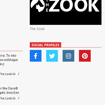
The Zook
SOCIAL PROFILES
τα: Το νέο
ου κόλλημα
εις
he Look.Gr
r the Cure®
αφές άνοιξαν
he Look.Gr