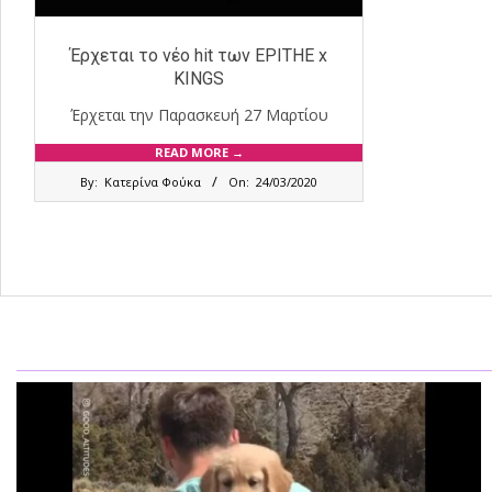
Έρχεται το νέο hit των EPITHE x
KINGS
Έρχεται την Παρασκευή 27 Μαρτίου
READ MORE →
2020-
By:
Κατερίνα Φούκα
On:
24/03/2020
03-
24