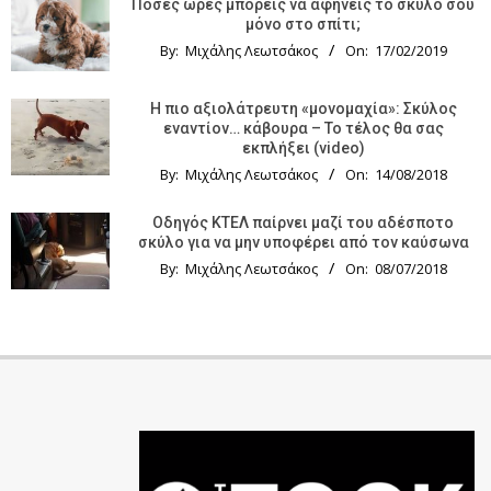
Πόσες ώρες μπορείς να αφήνεις το σκύλο σου
μόνο στο σπίτι;
By:
Μιχάλης Λεωτσάκος
On:
17/02/2019
Η πιο αξιολάτρευτη «μονομαχία»: Σκύλος
εναντίον… κάβουρα – Το τέλος θα σας
εκπλήξει (video)
By:
Μιχάλης Λεωτσάκος
On:
14/08/2018
Οδηγός KTΕΛ παίρνει μαζί του αδέσποτο
σκύλο για να μην υποφέρει από τον καύσωνα
By:
Μιχάλης Λεωτσάκος
On:
08/07/2018