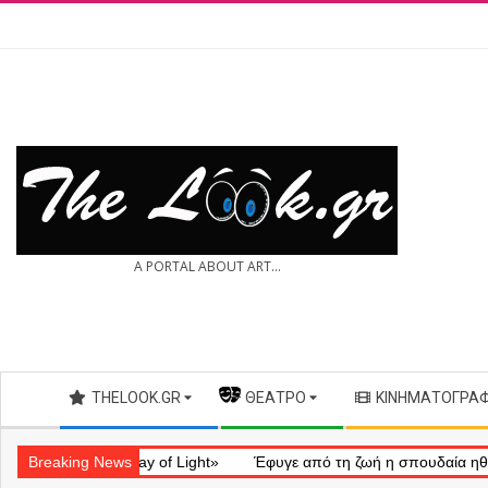
Skip
to
content
THE
A PORTAL ABOUT ART...
LOOK.GR
Secondary
THELOOK.GR
— ΘΈΑΤΡΟ
ΚΙΝΗΜΑΤΟΓΡΆ
Navigation
Menu
ληματικό «Ray of Light»
Breaking News
Έφυγε από τη ζωή η σπουδαία ηθοποιός