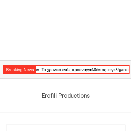
Secondary
 Badminton: Το χρονικό ενός προαναγγελθέντος «εγκλήματος» στις φλό
Navigation
Breaking News
Menu
Erofili Productions