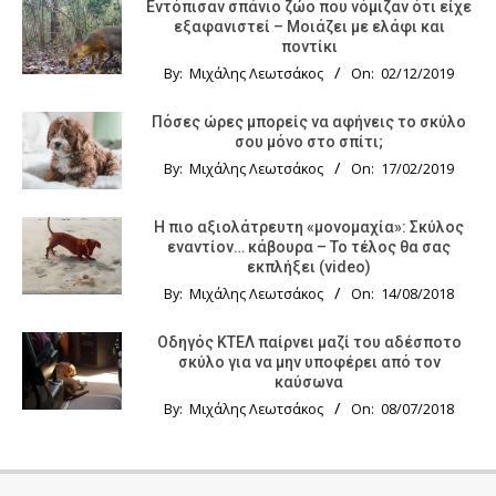
Εντόπισαν σπάνιο ζώο που νόμιζαν ότι είχε
εξαφανιστεί – Μοιάζει με ελάφι και
ποντίκι
By:
Μιχάλης Λεωτσάκος
On:
02/12/2019
Πόσες ώρες μπορείς να αφήνεις το σκύλο
σου μόνο στο σπίτι;
By:
Μιχάλης Λεωτσάκος
On:
17/02/2019
Η πιο αξιολάτρευτη «μονομαχία»: Σκύλος
εναντίον… κάβουρα – Το τέλος θα σας
εκπλήξει (video)
By:
Μιχάλης Λεωτσάκος
On:
14/08/2018
Οδηγός KTΕΛ παίρνει μαζί του αδέσποτο
σκύλο για να μην υποφέρει από τον
καύσωνα
By:
Μιχάλης Λεωτσάκος
On:
08/07/2018