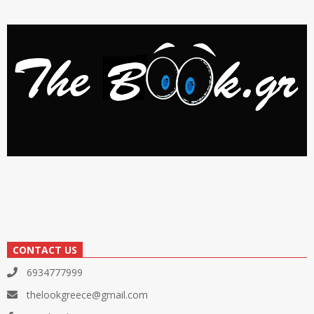
CONTACT US
6934777999
thelookgreece@gmail.com