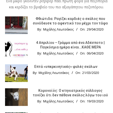
Ένα μικρό γκόλντεν ριτρίβερ πάει πρώτη φορά για πεζοπορία
και κερδίζει το βραβείο του πιο αξιαγάπητου πεζοπόρου.
Φθιώτιδα: Ραγίζει καρδιές ο σκύλος που
συνόδευσε το αφεντικό του μέχρι τον τάφο
By:
Μιχάλης Λεωτσάκος
On:
29/04/2020
4 Απριλίου – Γράμμα από ένα Αδέσποτο |
Παγκόσμια ημέρα είναι…ΚΑΘΕ ΜΕΡΑ
By:
Μιχάλης Λεωτσάκος
On:
06/04/2020
Επτά «υπερκινητικές» φυλές σκύλων
By:
Μιχάλης Λεωτσάκος
On:
21/03/2020
Κορονοϊός: Ο κτηνιατρικός σύλλογος
τονίζει ότι δεν πέθανε σκύλος λόγω του ιού
By:
Μιχάλης Λεωτσάκος
On:
19/03/2020