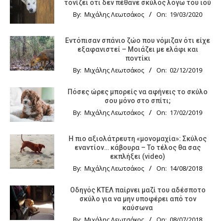
τονίζει ότι δεν πέθανε σκύλος λόγω του ιού
By:
Μιχάλης Λεωτσάκος
On:
19/03/2020
Εντόπισαν σπάνιο ζώο που νόμιζαν ότι είχε
εξαφανιστεί – Μοιάζει με ελάφι και
ποντίκι
By:
Μιχάλης Λεωτσάκος
On:
02/12/2019
Πόσες ώρες μπορείς να αφήνεις το σκύλο
σου μόνο στο σπίτι;
By:
Μιχάλης Λεωτσάκος
On:
17/02/2019
Η πιο αξιολάτρευτη «μονομαχία»: Σκύλος
εναντίον… κάβουρα – Το τέλος θα σας
εκπλήξει (video)
By:
Μιχάλης Λεωτσάκος
On:
14/08/2018
Οδηγός KTΕΛ παίρνει μαζί του αδέσποτο
σκύλο για να μην υποφέρει από τον
καύσωνα
By:
Μιχάλης Λεωτσάκος
On:
08/07/2018