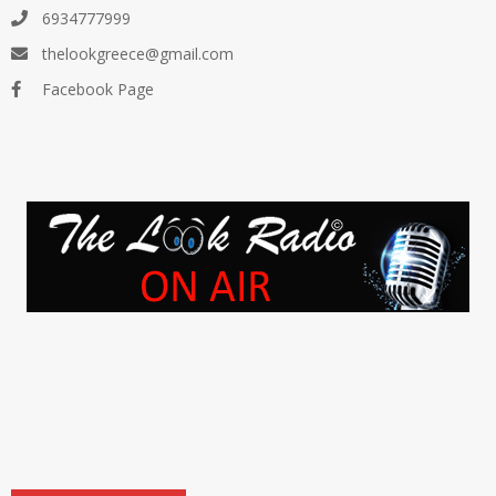
6934777999
thelookgreece@gmail.com
Facebook Page