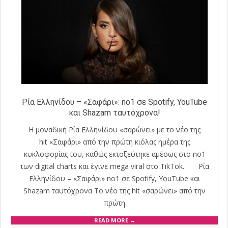
Ρία Ελληνίδου – «Σαφάρι»: no1 σε Spotify, YouTube
και Shazam ταυτόχρονα!
Η μοναδική Ρία Ελληνίδου «σαρώνει» με το νέο της
hit «Σαφάρι» από την πρώτη κιόλας ημέρα της
κυκλοφορίας του, καθώς εκτοξεύτηκε αμέσως στο no1
των digital charts και έγινε mega viral στο TikTok. Ρία
Ελληνίδου – «Σαφάρι» no1 σε Spotify, YouTube και
Shazam ταυτόχρονα Το νέο της hit «σαρώνει» από την
πρώτη
READ MORE →