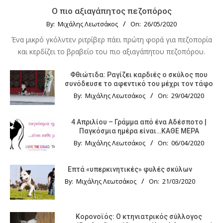
Ο πιο αξιαγάπητος πεζοπόρος
By:
Μιχάλης Λεωτσάκος
On:
26/05/2020
Ένα μικρό γκόλντεν ριτρίβερ πάει πρώτη φορά για πεζοπορία
και κερδίζει το βραβείο του πιο αξιαγάπητου πεζοπόρου.
Φθιώτιδα: Ραγίζει καρδιές ο σκύλος που
συνόδευσε το αφεντικό του μέχρι τον τάφο
By:
Μιχάλης Λεωτσάκος
On:
29/04/2020
4 Απριλίου – Γράμμα από ένα Αδέσποτο |
Παγκόσμια ημέρα είναι…ΚΑΘΕ ΜΕΡΑ
By:
Μιχάλης Λεωτσάκος
On:
06/04/2020
Επτά «υπερκινητικές» φυλές σκύλων
By:
Μιχάλης Λεωτσάκος
On:
21/03/2020
Κορονοϊός: Ο κτηνιατρικός σύλλογος