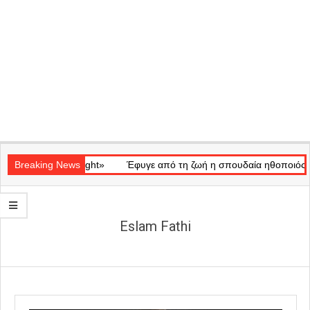
Secondary
κό «Ray of Light»
Navigation
Breaking News
Έφυγε από τη ζωή η σπουδαία ηθοποιός Μάρω
Menu
Eslam Fathi