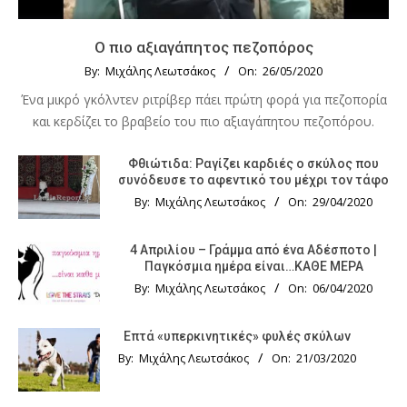
Ο πιο αξιαγάπητος πεζοπόρος
By:
Μιχάλης Λεωτσάκος
On:
26/05/2020
Ένα μικρό γκόλντεν ριτρίβερ πάει πρώτη φορά για πεζοπορία
και κερδίζει το βραβείο του πιο αξιαγάπητου πεζοπόρου.
Φθιώτιδα: Ραγίζει καρδιές ο σκύλος που
συνόδευσε το αφεντικό του μέχρι τον τάφο
By:
Μιχάλης Λεωτσάκος
On:
29/04/2020
4 Απριλίου – Γράμμα από ένα Αδέσποτο |
Παγκόσμια ημέρα είναι…ΚΑΘΕ ΜΕΡΑ
By:
Μιχάλης Λεωτσάκος
On:
06/04/2020
Επτά «υπερκινητικές» φυλές σκύλων
By:
Μιχάλης Λεωτσάκος
On:
21/03/2020