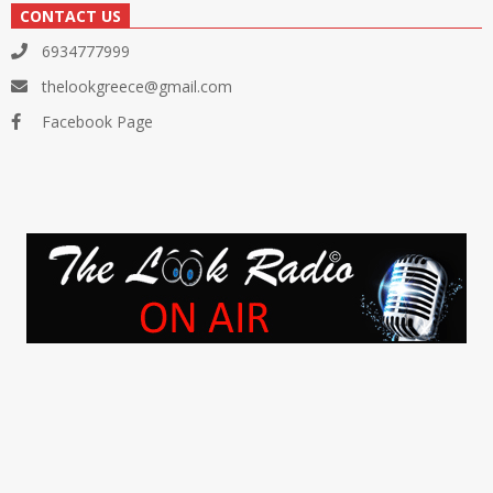
CONTACT US
6934777999
thelookgreece@gmail.com
Facebook Page