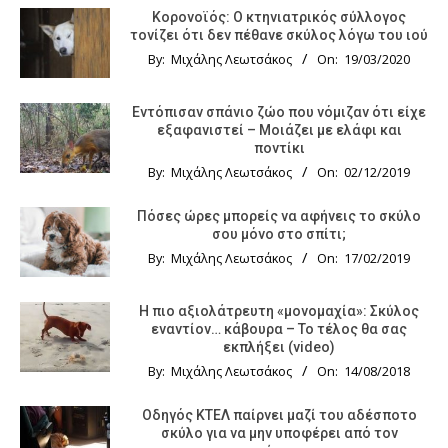
Κορονοϊός: Ο κτηνιατρικός σύλλογος
τονίζει ότι δεν πέθανε σκύλος λόγω του ιού
By:
Μιχάλης Λεωτσάκος
On:
19/03/2020
Εντόπισαν σπάνιο ζώο που νόμιζαν ότι είχε
εξαφανιστεί – Μοιάζει με ελάφι και
ποντίκι
By:
Μιχάλης Λεωτσάκος
On:
02/12/2019
Πόσες ώρες μπορείς να αφήνεις το σκύλο
σου μόνο στο σπίτι;
By:
Μιχάλης Λεωτσάκος
On:
17/02/2019
Η πιο αξιολάτρευτη «μονομαχία»: Σκύλος
εναντίον… κάβουρα – Το τέλος θα σας
εκπλήξει (video)
By:
Μιχάλης Λεωτσάκος
On:
14/08/2018
Οδηγός KTΕΛ παίρνει μαζί του αδέσποτο
σκύλο για να μην υποφέρει από τον