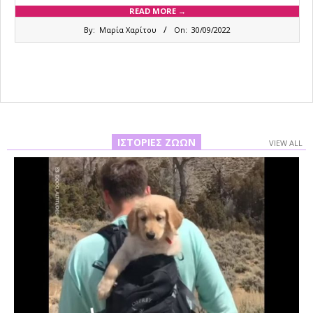
READ MORE →
2022-
By:
Μαρία Χαρίτου
On:
30/09/2022
09-
30
ΙΣΤΟΡΊΕΣ ΖΏΩΝ
VIEW ALL