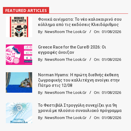
FEATURED ARTICLES
Φονικά αινίγματα: Το νέο καλοκαιρινό σου
κόλλημα από τις εκδόσεις Κλειδάριθμος
By:
NewsRoom The Look.Gr
On:
01/08/2026
Greece Race for the Cure® 2026: Οι
εγγραφές άνοιξαν
By:
NewsRoom The Look.Gr
On:
01/08/2026
Norman Hyams: Η πρώτη διεθνής έκθεση
ζωγραφικής του καλλιτέχνη ανοίγει στην
Πάτμο στις 12/08
By:
NewsRoom The Look.Gr
On:
01/08/2026
Το Φεστιβάλ Στρογγύλη συνεχίζει για 9η
χρονιά με πλούσιο συναυλιακό πρόγραμμα
By:
NewsRoom The Look.Gr
On:
01/08/2026