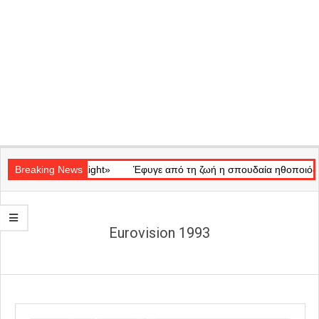
Secondary
τικό «Ray of Light»
Navigation
Breaking News
Έφυγε από τη ζωή η σπουδαία ηθοποιός Μάρ
Menu
Eurovision 1993