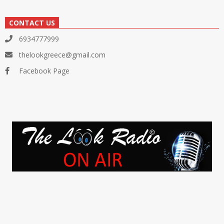
CONTACT US
6934777999
thelookgreece@gmail.com
Facebook Page