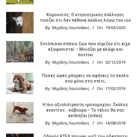
Κορονοϊός: Ο κτηνιατρικός σύλλογος
τονίζει ότι δεν πέθανε σκύλος λόγω του ιού
By:
Μιχάλης Λεωτσάκος
On:
19/03/2020
Εντόπισαν σπάνιο ζώο που νόμιζαν ότι είχε
εξαφανιστεί – Μοιάζει με ελάφι και
ποντίκι
By:
Μιχάλης Λεωτσάκος
On:
02/12/2019
Πόσες ώρες μπορείς να αφήνεις το σκύλο
σου μόνο στο σπίτι;
By:
Μιχάλης Λεωτσάκος
On:
17/02/2019
Η πιο αξιολάτρευτη «μονομαχία»: Σκύλος
εναντίον… κάβουρα – Το τέλος θα σας
εκπλήξει (video)
By:
Μιχάλης Λεωτσάκος
On:
14/08/2018
Οδηγός KTΕΛ παίρνει μαζί του αδέσποτο