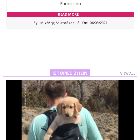
Eurovision
READ MORE →
2021-
By:
Μιχάλης Λεωτσάκος
On:
06/03/2021
03-
06
ΙΣΤΟΡΊΕΣ ΖΏΩΝ
VIEW ALL