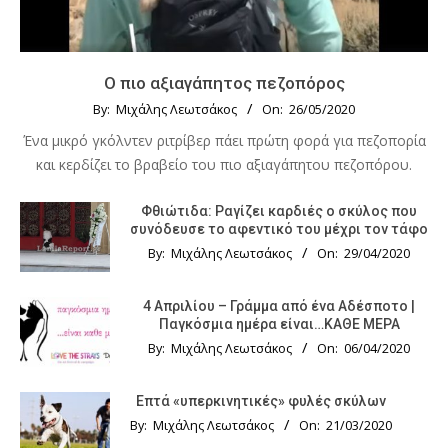
Ο πιο αξιαγάπητος πεζοπόρος
By:
Μιχάλης Λεωτσάκος
On:
26/05/2020
Ένα μικρό γκόλντεν ριτρίβερ πάει πρώτη φορά για πεζοπορία
και κερδίζει το βραβείο του πιο αξιαγάπητου πεζοπόρου.
Φθιώτιδα: Ραγίζει καρδιές ο σκύλος που
συνόδευσε το αφεντικό του μέχρι τον τάφο
By:
Μιχάλης Λεωτσάκος
On:
29/04/2020
4 Απριλίου – Γράμμα από ένα Αδέσποτο |
Παγκόσμια ημέρα είναι…ΚΑΘΕ ΜΕΡΑ
By:
Μιχάλης Λεωτσάκος
On:
06/04/2020
Επτά «υπερκινητικές» φυλές σκύλων
By:
Μιχάλης Λεωτσάκος
On:
21/03/2020